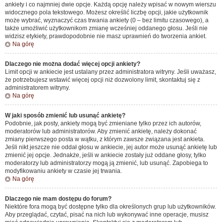
ankiety i co najmniej dwie opcje. Każdą opcję należy wpisać w nowym wierszu
widocznego pola tekstowego. Możesz określić liczbę opcji, jakie użytkownik
może wybrać, wyznaczyć czas trwania ankiety (0 – bez limitu czasowego), a
także umożliwić użytkownikom zmianę wcześniej oddanego głosu. Jeśli nie
widzisz etykiety, prawdopodobnie nie masz uprawnień do tworzenia ankiet.
Na górę
Dlaczego nie można dodać więcej opcji ankiety?
Limit opcji w ankiecie jest ustalany przez administratora witryny. Jeśli uważasz,
że potrzebujesz wstawić więcej opcji niż dozwolony limit, skontaktuj się z
administratorem witryny.
Na górę
W jaki sposób zmienić lub usunąć ankietę?
Podobnie, jak posty, ankiety mogą być zmieniane tylko przez ich autorów,
moderatorów lub administratorów. Aby zmienić ankietę, należy dokonać
zmiany pierwszego posta w wątku, z którym zawsze związana jest ankieta.
Jeśli nikt jeszcze nie oddał głosu w ankiecie, jej autor może usunąć ankietę lub
zmienić jej opcje. Jednakże, jeśli w ankiecie zostały już oddane głosy, tylko
moderatorzy lub administratorzy mogą ją zmienić, lub usunąć. Zapobiega to
modyfikowaniu ankiety w czasie jej trwania.
Na górę
Dlaczego nie mam dostępu do forum?
Niektóre fora mogą być dostępne tylko dla określonych grup lub użytkowników.
Aby przeglądać, czytać, pisać na nich lub wykonywać inne operacje, musisz