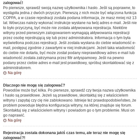
zalogować!
Po pierwsze, sprawdź swoją nazwę użytkownika i hasło. Jeśli są poprawne, to
wystąpiła jedna z dwóch przyczyn. Pierwszą z nich może być włączona funkcja
COPPA, a w czasie rejestracji została podana informacja, że masz mniej niż 13
lat. Wówczas należy wykonać instrukcje wysłane na twój adres e-mail. Jeśli nie
to było przyczyną, być może nie została aktywowana rejestracja. Niektóre
witryny przed pierwszym zalogowaniem wymagają aktywowania rejestracji
przez osobę rejestrującą się lub przez administratora. Informacja o tym była
wyświetlona podczas rejestracji. Jeśli została wysłana do ciebie wiadomość e-
mail, postępuj zgodnie z zawartymi w niej instrukcjami. Jeżeli taka wiadomość
do ciebie nie dotarła, być może został podany nieprawidłowy adres e-mail lub
wiadomość została zatrzymana przez filtr antyspamowy. Jeśli na pewno
podany przez ciebie adres e-mail jest prawidłowy, spróbuj skontaktować się z
administratorem.
Na górę
Dlaczego nie mogę się zalogować?
Powodów może być kilka. Po pierwsze, sprawdź czy twoja nazwa użytkownika
i hasło są prawidłowe. Jeżeli są prawidłowe, skontaktuj się z właścicielem
witryny i zapytaj czy cię nie zablokowano. Istnieje też prawdopodobieństwo, że
problem powoduje błędna konfiguracja witryny, na której znajduje się forum.
Skontaktuj się z właścicielem witryny i powiadom go o tym problemie. Musi on
go naprawić.
Na górę
Rejestracja została dokonana jakiś czas temu, ale teraz nie mogę się
zalogować?!