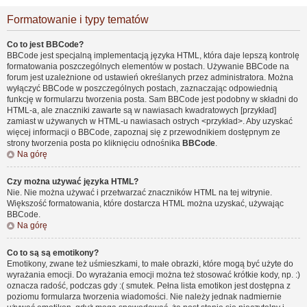
Formatowanie i typy tematów
Co to jest BBCode?
BBCode jest specjalną implementacją języka HTML, która daje lepszą kontrolę
formatowania poszczególnych elementów w postach. Używanie BBCode na
forum jest uzależnione od ustawień określanych przez administratora. Można
wyłączyć BBCode w poszczególnych postach, zaznaczając odpowiednią
funkcję w formularzu tworzenia posta. Sam BBCode jest podobny w składni do
HTML-a, ale znaczniki zawarte są w nawiasach kwadratowych [przykład]
zamiast w używanych w HTML-u nawiasach ostrych <przykład>. Aby uzyskać
więcej informacji o BBCode, zapoznaj się z przewodnikiem dostępnym ze
strony tworzenia posta po kliknięciu odnośnika
BBCode
.
Na górę
Czy można używać języka HTML?
Nie. Nie można używać i przetwarzać znaczników HTML na tej witrynie.
Większość formatowania, które dostarcza HTML można uzyskać, używając
BBCode.
Na górę
Co to są są emotikony?
Emotikony, zwane też uśmieszkami, to małe obrazki, które mogą być użyte do
wyrażania emocji. Do wyrażania emocji można też stosować krótkie kody, np. :)
oznacza radość, podczas gdy :( smutek. Pełna lista emotikon jest dostępna z
poziomu formularza tworzenia wiadomości. Nie należy jednak nadmiernie