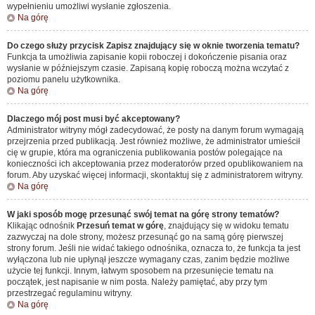
wypełnieniu umożliwi wysłanie zgłoszenia.
Na górę
Do czego służy przycisk
Zapisz
znajdujący się w oknie tworzenia tematu?
Funkcja ta umożliwia zapisanie kopii roboczej i dokończenie pisania oraz
wysłanie w późniejszym czasie. Zapisaną kopię roboczą można wczytać z
poziomu panelu użytkownika.
Na górę
Dlaczego mój post musi być akceptowany?
Administrator witryny mógł zadecydować, że posty na danym forum wymagają
przejrzenia przed publikacją. Jest również możliwe, że administrator umieścił
cię w grupie, która ma ograniczenia publikowania postów polegające na
konieczności ich akceptowania przez moderatorów przed opublikowaniem na
forum. Aby uzyskać więcej informacji, skontaktuj się z administratorem witryny.
Na górę
W jaki sposób mogę przesunąć swój temat na górę strony tematów?
Klikając odnośnik
Przesuń temat w górę
, znajdujący się w widoku tematu
zazwyczaj na dole strony, możesz przesunąć go na samą górę pierwszej
strony forum. Jeśli nie widać takiego odnośnika, oznacza to, że funkcja ta jest
wyłączona lub nie upłynął jeszcze wymagany czas, zanim będzie możliwe
użycie tej funkcji. Innym, łatwym sposobem na przesunięcie tematu na
początek, jest napisanie w nim posta. Należy pamiętać, aby przy tym
przestrzegać regulaminu witryny.
Na górę