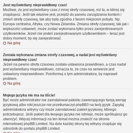
Jest wyświetlany nieprawidłowy czas!
Możliwe, że jest wyświetlany czas z innej strefy czasowej, niż ta, w której się
znajdujesz. Jeśli tak właśnie jest, przejdź do panelu zarządzania kontem i
zmień strefę czasową, tak aby była zgodna z twoim miejscem pobytu. Np.
Europa centralna, Afryka, czy Nowa Zelandia. Zmiana strefy czasowej, tak jak i
większości ustawień, może zostać wykonana tylko przez zarejestrowanych
użytkowników. Jeżeli nie jesteś zarejestrowanym użytkownikiem – teraz jest
dobry moment, by się zarejestrować.
Na górę
Została wykonana zmiana strefy czasowej, a nadal jest wyświetlany
nieprawidłowy czas!
Jeżeli na pewno strefa czasowa została ustawiona prawidłowo, a czas nadal
jest wyświetlany nieprawidłowo, oznacza to, że czas na serwerze jest
ustawiony nieprawidłowo. Poinformuj o tym administratora, by naprawił
problem.
Na górę
Mojego języka nie ma na liście!
Być może administrator nie zainstalował pakietu zawierającego twoją wersję
językową albo nikt jeszcze nie przetłumaczył phpBB3 na twój język. Zapytaj
administratora witryny czy może zainstalować pakiet językowy, którego
potrzebujesz. Jeśli pakiet dla twojego języka nie istnieje, może spróbujesz go
utworzyć. Więcej informacji na ten temat można znaleźć na stronie
internetowej phpBB Limited. Na dole każdej strony tej witryny znajduje się
odnośnik do portalu phpBB Limited.