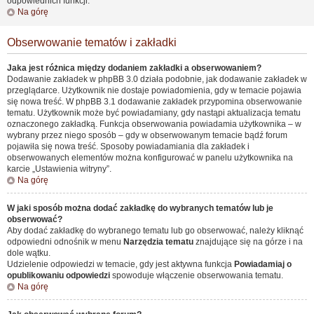
odpowiednich funkcji.
Na górę
Obserwowanie tematów i zakładki
Jaka jest różnica między dodaniem zakładki a obserwowaniem?
Dodawanie zakładek w phpBB 3.0 działa podobnie, jak dodawanie zakładek w
przeglądarce. Użytkownik nie dostaje powiadomienia, gdy w temacie pojawia
się nowa treść. W phpBB 3.1 dodawanie zakładek przypomina obserwowanie
tematu. Użytkownik może być powiadamiany, gdy nastąpi aktualizacja tematu
oznaczonego zakładką. Funkcja obserwowania powiadamia użytkownika – w
wybrany przez niego sposób – gdy w obserwowanym temacie bądź forum
pojawiła się nowa treść. Sposoby powiadamiania dla zakładek i
obserwowanych elementów można konfigurować w panelu użytkownika na
karcie „Ustawienia witryny”.
Na górę
W jaki sposób można dodać zakładkę do wybranych tematów lub je
obserwować?
Aby dodać zakładkę do wybranego tematu lub go obserwować, należy kliknąć
odpowiedni odnośnik w menu
Narzędzia tematu
znajdujące się na górze i na
dole wątku.
Udzielenie odpowiedzi w temacie, gdy jest aktywna funkcja
Powiadamiaj o
opublikowaniu odpowiedzi
spowoduje włączenie obserwowania tematu.
Na górę