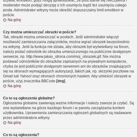
używać emotikon, gdyż mogą spowodować, że post stanie się nieczytelny i
moderator może podjąć decyzję o ich usunięciu bądź też usunięciu całego
posta. Administrator witryny może określić dopuszczalny limit emotikon w
poście.
Na górę
Czy można umieszczać obrazki w poście?
Tak, obrazki można umieszczać w postach. Jeśli administrator włączył
możliwość zamieszczania załączników, można wgrać obrazek bezpośrednio
na witrynę. Jeśli ta funkcja nie działa, aby obrazek był wyświetlany na forum,
należy podać odnośnik do obrazka umieszczonego na publicznie dostępnym
serwerze, np. http://www.jakas_strona.com/moj_obrazek.gif. Nie można
podawać odnośników do obrazków zapisanych na prywatnym komputerze,
chyba że jest publicznie dostępnym serwerem ani do obrazków znajdujących
się na stronach wymagających autoryzacji, takich jak, np. skrzynki pocztowe na
Gmail lub Yahoo! oraz stronach chronionych hasłem. Aby umieścić obrazek w
poście, użyj znacznika BBCode
[img]
.
Na górę
Co to są ogłoszenia globalne?
Ogłoszenia globalne zawierają ważne informacje i należy zawsze je czytać. Są
one wyświetlane na górze każdego forum i w panelu zarządzania kontem
użytkownika. Uprawnienia zamieszczania ogłoszeń globalnych są nadawane
przez administratora witryny.
Na górę
Co to są ogłoszenia?