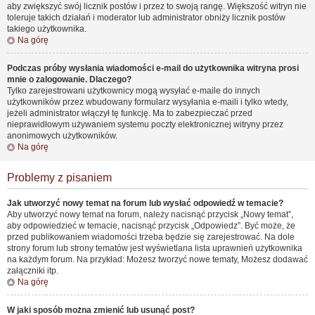
aby zwiększyć swój licznik postów i przez to swoją rangę. Większość witryn nie
toleruje takich działań i moderator lub administrator obniży licznik postów
takiego użytkownika.
Na górę
Podczas próby wysłania wiadomości e-mail do użytkownika witryna prosi
mnie o zalogowanie. Dlaczego?
Tylko zarejestrowani użytkownicy mogą wysyłać e-maile do innych
użytkowników przez wbudowany formularz wysyłania e-maili i tylko wtedy,
jeżeli administrator włączył tę funkcję. Ma to zabezpieczać przed
nieprawidłowym używaniem systemu poczty elektronicznej witryny przez
anonimowych użytkowników.
Na górę
Problemy z pisaniem
Jak utworzyć nowy temat na forum lub wysłać odpowiedź w temacie?
Aby utworzyć nowy temat na forum, należy nacisnąć przycisk „Nowy temat”,
aby odpowiedzieć w temacie, nacisnąć przycisk „Odpowiedz”. Być może, że
przed publikowaniem wiadomości trzeba będzie się zarejestrować. Na dole
strony forum lub strony tematów jest wyświetlana lista uprawnień użytkownika
na każdym forum. Na przykład: Możesz tworzyć nowe tematy, Możesz dodawać
załączniki itp.
Na górę
W jaki sposób można zmienić lub usunąć post?