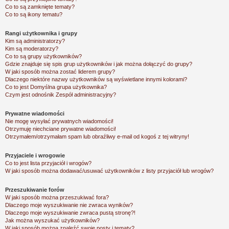
Co to są zamknięte tematy?
Co to są ikony tematu?
Rangi użytkownika i grupy
Kim są administratorzy?
Kim są moderatorzy?
Co to są grupy użytkowników?
Gdzie znajduje się spis grup użytkowników i jak można dołączyć do grupy?
W jaki sposób można zostać liderem grupy?
Dlaczego niektóre nazwy użytkowników są wyświetlane innymi kolorami?
Co to jest
Domyślna grupa użytkownika
?
Czym jest odnośnik
Zespół administracyjny
?
Prywatne wiadomości
Nie mogę wysyłać prywatnych wiadomości!
Otrzymuję niechciane prywatne wiadomości!
Otrzymałem/otrzymałam spam lub obraźliwy e-mail od kogoś z tej witryny!
Przyjaciele i wrogowie
Co to jest lista przyjaciół i wrogów?
W jaki sposób można dodawać/usuwać użytkowników z listy przyjaciół lub wrogów?
Przeszukiwanie forów
W jaki sposób można przeszukiwać fora?
Dlaczego moje wyszukiwanie nie zwraca wyników?
Dlaczego moje wyszukiwanie zwraca pustą stronę?!
Jak można wyszukać użytkowników?
W jaki sposób można znaleźć swoje posty i tematy?