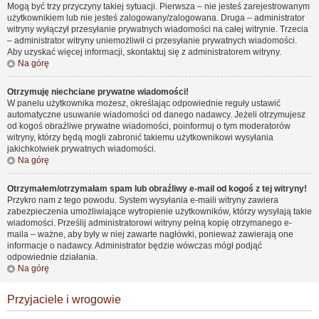
Mogą być trzy przyczyny takiej sytuacji. Pierwsza – nie jesteś zarejestrowanym
użytkownikiem lub nie jesteś zalogowany/zalogowana. Druga – administrator
witryny wyłączył przesyłanie prywatnych wiadomości na całej witrynie. Trzecia
– administrator witryny uniemożliwił ci przesyłanie prywatnych wiadomości.
Aby uzyskać więcej informacji, skontaktuj się z administratorem witryny.
Na górę
Otrzymuję niechciane prywatne wiadomości!
W panelu użytkownika możesz, określając odpowiednie reguły ustawić
automatyczne usuwanie wiadomości od danego nadawcy. Jeżeli otrzymujesz
od kogoś obraźliwe prywatne wiadomości, poinformuj o tym moderatorów
witryny, którzy będą mogli zabronić takiemu użytkownikowi wysyłania
jakichkolwiek prywatnych wiadomości.
Na górę
Otrzymałem/otrzymałam spam lub obraźliwy e-mail od kogoś z tej witryny!
Przykro nam z tego powodu. System wysyłania e-maili witryny zawiera
zabezpieczenia umożliwiające wytropienie użytkowników, którzy wysyłają takie
wiadomości. Prześlij administratorowi witryny pełną kopię otrzymanego e-
maila – ważne, aby były w niej zawarte nagłówki, ponieważ zawierają one
informacje o nadawcy. Administrator będzie wówczas mógł podjąć
odpowiednie działania.
Na górę
Przyjaciele i wrogowie