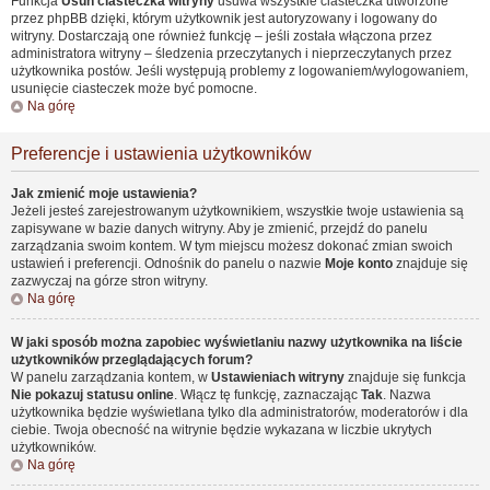
Funkcja
Usuń ciasteczka witryny
usuwa wszystkie ciasteczka utworzone
przez phpBB dzięki, którym użytkownik jest autoryzowany i logowany do
witryny. Dostarczają one również funkcję – jeśli została włączona przez
administratora witryny – śledzenia przeczytanych i nieprzeczytanych przez
użytkownika postów. Jeśli występują problemy z logowaniem/wylogowaniem,
usunięcie ciasteczek może być pomocne.
Na górę
Preferencje i ustawienia użytkowników
Jak zmienić moje ustawienia?
Jeżeli jesteś zarejestrowanym użytkownikiem, wszystkie twoje ustawienia są
zapisywane w bazie danych witryny. Aby je zmienić, przejdź do panelu
zarządzania swoim kontem. W tym miejscu możesz dokonać zmian swoich
ustawień i preferencji. Odnośnik do panelu o nazwie
Moje konto
znajduje się
zazwyczaj na górze stron witryny.
Na górę
W jaki sposób można zapobiec wyświetlaniu nazwy użytkownika na liście
użytkowników przeglądających forum?
W panelu zarządzania kontem, w
Ustawieniach witryny
znajduje się funkcja
Nie pokazuj statusu online
. Włącz tę funkcję, zaznaczając
Tak
. Nazwa
użytkownika będzie wyświetlana tylko dla administratorów, moderatorów i dla
ciebie. Twoja obecność na witrynie będzie wykazana w liczbie ukrytych
użytkowników.
Na górę