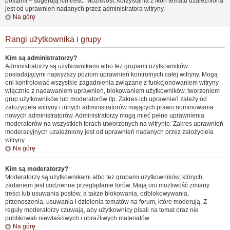
postami – sugerują ich treść. Możliwość korzystania z ikon tematu uzależniona
jest od uprawnień nadanych przez administratora witryny.
Na górę
Rangi użytkownika i grupy
Kim są administratorzy?
Administratorzy są użytkownikami albo też grupami użytkowników
posiadającymi najwyższy poziom uprawnień kontrolnych całej witryny. Mogą
oni kontrolować wszystkie zagadnienia związane z funkcjonowaniem witryny
włącznie z nadawaniem uprawnień, blokowaniem użytkowników, tworzeniem
grup użytkowników lub moderatorów itp. Zakres ich uprawnień zależy od
założyciela witryny i innych administratorów mających prawo nominowania
nowych administratorów. Administratorzy mogą mieć pełne uprawnienia
moderatorów na wszystkich forach utworzonych na witrynie. Zakres uprawnień
moderacyjnych uzależniony jest od uprawnień nadanych przez założyciela
witryny.
Na górę
Kim są moderatorzy?
Moderatorzy są użytkownikami albo też grupami użytkowników, których
zadaniem jest codzienne przeglądanie forów. Mają oni możliwość zmiany
treści lub usuwania postów, a także blokowania, odblokowywania,
przenoszenia, usuwania i dzielenia tematów na forum, które moderują. Z
reguły moderatorzy czuwają, aby użytkownicy pisali na temat oraz nie
publikowali niewłaściwych i obraźliwych materiałów.
Na górę