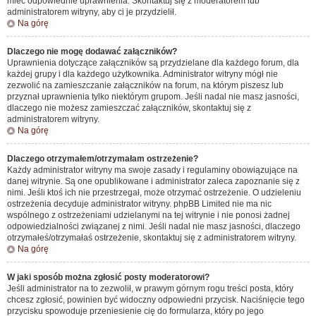
mieć odpowiednie uprawnienia. Skontaktuj się z moderatorem lub
administratorem witryny, aby ci je przydzielił.
Na górę
Dlaczego nie mogę dodawać załączników?
Uprawnienia dotyczące załączników są przydzielane dla każdego forum, dla
każdej grupy i dla każdego użytkownika. Administrator witryny mógł nie
zezwolić na zamieszczanie załączników na forum, na którym piszesz lub
przyznał uprawnienia tylko niektórym grupom. Jeśli nadal nie masz jasności,
dlaczego nie możesz zamieszczać załączników, skontaktuj się z
administratorem witryny.
Na górę
Dlaczego otrzymałem/otrzymałam ostrzeżenie?
Każdy administrator witryny ma swoje zasady i regulaminy obowiązujące na
danej witrynie. Są one opublikowane i administrator zaleca zapoznanie się z
nimi. Jeśli ktoś ich nie przestrzegał, może otrzymać ostrzeżenie. O udzieleniu
ostrzeżenia decyduje administrator witryny. phpBB Limited nie ma nic
wspólnego z ostrzeżeniami udzielanymi na tej witrynie i nie ponosi żadnej
odpowiedzialności związanej z nimi. Jeśli nadal nie masz jasności, dlaczego
otrzymałeś/otrzymałaś ostrzeżenie, skontaktuj się z administratorem witryny.
Na górę
W jaki sposób można zgłosić posty moderatorowi?
Jeśli administrator na to zezwolił, w prawym górnym rogu treści posta, który
chcesz zgłosić, powinien być widoczny odpowiedni przycisk. Naciśnięcie tego
przycisku spowoduje przeniesienie cię do formularza, który po jego