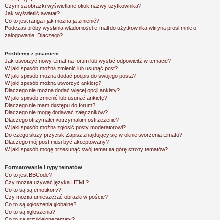
Czym są obrazki wyświetlane obok nazwy użytkownika?
Jak wyświetlić awatar?
Co to jest ranga i jak można ją zmienić?
Podczas próby wysłania wiadomości e-mail do użytkownika witryna prosi mnie o
zalogowanie. Dlaczego?
Problemy z pisaniem
Jak utworzyć nowy temat na forum lub wysłać odpowiedź w temacie?
W jaki sposób można zmienić lub usunąć post?
W jaki sposób można dodać podpis do swojego posta?
W jaki sposób można utworzyć ankietę?
Dlaczego nie można dodać więcej opcji ankiety?
W jaki sposób zmienić lub usunąć ankietę?
Dlaczego nie mam dostępu do forum?
Dlaczego nie mogę dodawać załączników?
Dlaczego otrzymałem/otrzymałam ostrzeżenie?
W jaki sposób można zgłosić posty moderatorowi?
Do czego służy przycisk
Zapisz
znajdujący się w oknie tworzenia tematu?
Dlaczego mój post musi być akceptowany?
W jaki sposób mogę przesunąć swój temat na górę strony tematów?
Formatowanie i typy tematów
Co to jest BBCode?
Czy można używać języka HTML?
Co to są są emotikony?
Czy można umieszczać obrazki w poście?
Co to są ogłoszenia globalne?
Co to są ogłoszenia?
Co to są przyklejone tematy?