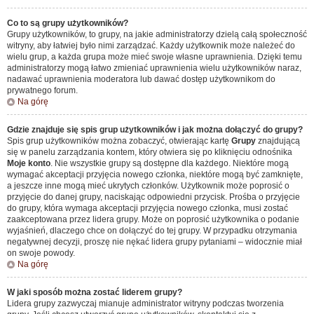
Co to są grupy użytkowników?
Grupy użytkowników, to grupy, na jakie administratorzy dzielą całą społeczność
witryny, aby łatwiej było nimi zarządzać. Każdy użytkownik może należeć do
wielu grup, a każda grupa może mieć swoje własne uprawnienia. Dzięki temu
administratorzy mogą łatwo zmieniać uprawnienia wielu użytkowników naraz,
nadawać uprawnienia moderatora lub dawać dostęp użytkownikom do
prywatnego forum.
Na górę
Gdzie znajduje się spis grup użytkowników i jak można dołączyć do grupy?
Spis grup użytkowników można zobaczyć, otwierając kartę
Grupy
znajdującą
się w panelu zarządzania kontem, który otwiera się po kliknięciu odnośnika
Moje konto
. Nie wszystkie grupy są dostępne dla każdego. Niektóre mogą
wymagać akceptacji przyjęcia nowego członka, niektóre mogą być zamknięte,
a jeszcze inne mogą mieć ukrytych członków. Użytkownik może poprosić o
przyjęcie do danej grupy, naciskając odpowiedni przycisk. Prośba o przyjęcie
do grupy, która wymaga akceptacji przyjęcia nowego członka, musi zostać
zaakceptowana przez lidera grupy. Może on poprosić użytkownika o podanie
wyjaśnień, dlaczego chce on dołączyć do tej grupy. W przypadku otrzymania
negatywnej decyzji, proszę nie nękać lidera grupy pytaniami – widocznie miał
on swoje powody.
Na górę
W jaki sposób można zostać liderem grupy?
Lidera grupy zazwyczaj mianuje administrator witryny podczas tworzenia