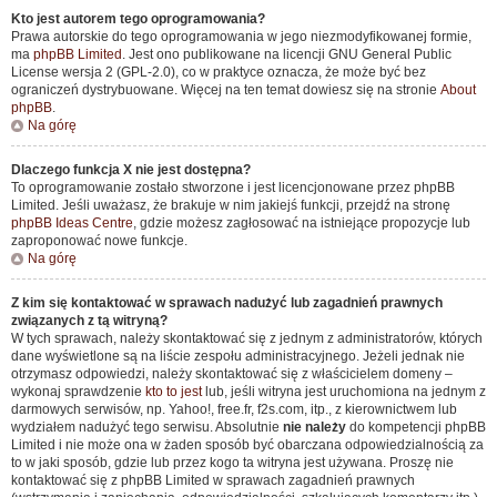
Kto jest autorem tego oprogramowania?
Prawa autorskie do tego oprogramowania w jego niezmodyfikowanej formie,
ma
phpBB Limited
. Jest ono publikowane na licencji GNU General Public
License wersja 2 (GPL-2.0), co w praktyce oznacza, że może być bez
ograniczeń dystrybuowane. Więcej na ten temat dowiesz się na stronie
About
phpBB
.
Na górę
Dlaczego funkcja X nie jest dostępna?
To oprogramowanie zostało stworzone i jest licencjonowane przez phpBB
Limited. Jeśli uważasz, że brakuje w nim jakiejś funkcji, przejdź na stronę
phpBB Ideas Centre
, gdzie możesz zagłosować na istniejące propozycje lub
zaproponować nowe funkcje.
Na górę
Z kim się kontaktować w sprawach nadużyć lub zagadnień prawnych
związanych z tą witryną?
W tych sprawach, należy skontaktować się z jednym z administratorów, których
dane wyświetlone są na liście zespołu administracyjnego. Jeżeli jednak nie
otrzymasz odpowiedzi, należy skontaktować się z właścicielem domeny –
wykonaj sprawdzenie
kto to jest
lub, jeśli witryna jest uruchomiona na jednym z
darmowych serwisów, np. Yahoo!, free.fr, f2s.com, itp., z kierownictwem lub
wydziałem nadużyć tego serwisu. Absolutnie
nie należy
do kompetencji phpBB
Limited i nie może ona w żaden sposób być obarczana odpowiedzialnością za
to w jaki sposób, gdzie lub przez kogo ta witryna jest używana. Proszę nie
kontaktować się z phpBB Limited w sprawach zagadnień prawnych