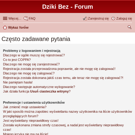
Dziki Bez - Forum
Więcej…
FAQ
Zarejestruj się
Zaloguj się
Wykaz forów
zu
Często zadawane pytania
kaj
Problemy z logowaniem i rejestracją
Dlaczego w ogóle muszę się rejestrować?
Co to jest COPPA?
Dlaczego nie mogę się zarejestrować?
Rejestracja została przeprowadzona poprawnie, ale nie mogę się zalogować!
Dlaczego nie mogę się zalogować?
Rejestracja została dokonana jakiś czas temu, ale teraz nie mogę się zalogować?!
Nie pamiętam hasła!
Dlaczego następuje automatyczne wylogowanie?
Jak działa funkcja
Usuń ciasteczka witryny
?
Preferencje i ustawienia użytkowników
Jak zmienić moje ustawienia?
W jaki sposób można zapobiec wyświetlaniu nazwy użytkownika na liście użytkowników
przeglądających forum?
Jest wyświetlany nieprawidłowy czas!
Została wykonana zmiana strefy czasowej, a nadal jest wyświetlany nieprawidłowy
czas!
Mojego języka nie ma na liście!