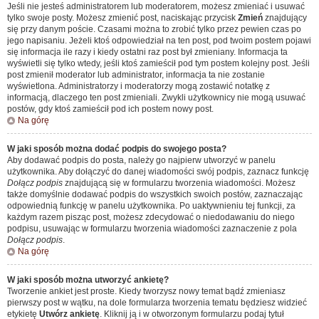
Jeśli nie jesteś administratorem lub moderatorem, możesz zmieniać i usuwać
tylko swoje posty. Możesz zmienić post, naciskając przycisk
Zmień
znajdujący
się przy danym poście. Czasami można to zrobić tylko przez pewien czas po
jego napisaniu. Jeżeli ktoś odpowiedział na ten post, pod twoim postem pojawi
się informacja ile razy i kiedy ostatni raz post był zmieniany. Informacja ta
wyświetli się tylko wtedy, jeśli ktoś zamieścił pod tym postem kolejny post. Jeśli
post zmienił moderator lub administrator, informacja ta nie zostanie
wyświetlona. Administratorzy i moderatorzy mogą zostawić notatkę z
informacją, dlaczego ten post zmieniali. Zwykli użytkownicy nie mogą usuwać
postów, gdy ktoś zamieścił pod ich postem nowy post.
Na górę
W jaki sposób można dodać podpis do swojego posta?
Aby dodawać podpis do posta, należy go najpierw utworzyć w panelu
użytkownika. Aby dołączyć do danej wiadomości swój podpis, zaznacz funkcję
Dołącz podpis
znajdującą się w formularzu tworzenia wiadomości. Możesz
także domyślnie dodawać podpis do wszystkich swoich postów, zaznaczając
odpowiednią funkcję w panelu użytkownika. Po uaktywnieniu tej funkcji, za
każdym razem pisząc post, możesz zdecydować o niedodawaniu do niego
podpisu, usuwając w formularzu tworzenia wiadomości zaznaczenie z pola
Dołącz podpis
.
Na górę
W jaki sposób można utworzyć ankietę?
Tworzenie ankiet jest proste. Kiedy tworzysz nowy temat bądź zmieniasz
pierwszy post w wątku, na dole formularza tworzenia tematu będziesz widzieć
etykietę
Utwórz ankietę
. Kliknij ją i w otworzonym formularzu podaj tytuł