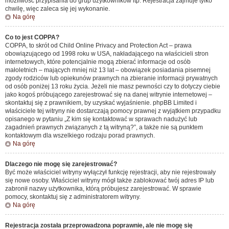
możliwość przypisania do grup użytkowników itp. Rejestracja zajmuje tylko
chwilę, więc zaleca się jej wykonanie.
Na górę
Co to jest COPPA?
COPPA, to skrót od Child Online Privacy and Protection Act – prawa
obowiązującego od 1998 roku w USA, nakładającego na właścicieli stron
internetowych, które potencjalnie mogą zbierać informacje od osób
małoletnich – mających mniej niż 13 lat – obowiązek posiadania pisemnej
zgody rodziców lub opiekunów prawnych na zbieranie informacji prywatnych
od osób poniżej 13 roku życia. Jeżeli nie masz pewności czy to dotyczy ciebie
jako kogoś próbującego zarejestrować się na danej witrynie internetowej –
skontaktuj się z prawnikiem, by uzyskać wyjaśnienie. phpBB Limited i
właściciele tej witryny nie dostarczają pomocy prawnej z wyjątkiem przypadku
opisanego w pytaniu „Z kim się kontaktować w sprawach nadużyć lub
zagadnień prawnych związanych z tą witryną?”, a także nie są punktem
kontaktowym dla wszelkiego rodzaju porad prawnych.
Na górę
Dlaczego nie mogę się zarejestrować?
Być może właściciel witryny wyłączył funkcję rejestracji, aby nie rejestrowały
się nowe osoby. Właściciel witryny mógł także zablokować twój adres IP lub
zabronił nazwy użytkownika, którą próbujesz zarejestrować. W sprawie
pomocy, skontaktuj się z administratorem witryny.
Na górę
Rejestracja została przeprowadzona poprawnie, ale nie mogę się