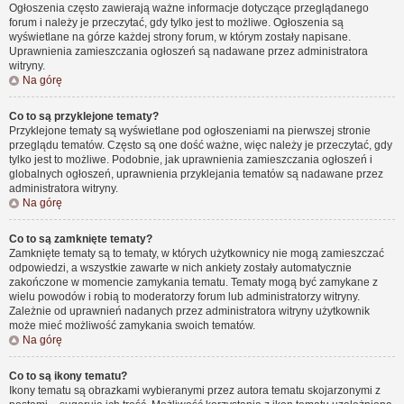
Ogłoszenia często zawierają ważne informacje dotyczące przeglądanego
forum i należy je przeczytać, gdy tylko jest to możliwe. Ogłoszenia są
wyświetlane na górze każdej strony forum, w którym zostały napisane.
Uprawnienia zamieszczania ogłoszeń są nadawane przez administratora
witryny.
Na górę
Co to są przyklejone tematy?
Przyklejone tematy są wyświetlane pod ogłoszeniami na pierwszej stronie
przeglądu tematów. Często są one dość ważne, więc należy je przeczytać, gdy
tylko jest to możliwe. Podobnie, jak uprawnienia zamieszczania ogłoszeń i
globalnych ogłoszeń, uprawnienia przyklejania tematów są nadawane przez
administratora witryny.
Na górę
Co to są zamknięte tematy?
Zamknięte tematy są to tematy, w których użytkownicy nie mogą zamieszczać
odpowiedzi, a wszystkie zawarte w nich ankiety zostały automatycznie
zakończone w momencie zamykania tematu. Tematy mogą być zamykane z
wielu powodów i robią to moderatorzy forum lub administratorzy witryny.
Zależnie od uprawnień nadanych przez administratora witryny użytkownik
może mieć możliwość zamykania swoich tematów.
Na górę
Co to są ikony tematu?
Ikony tematu są obrazkami wybieranymi przez autora tematu skojarzonymi z