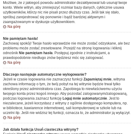
Możliwe, że z jakiegoś powodu administrator dezaktywował lub usunął twoje
konto. Wiele witryn, aby zmniejszyć rozmiar bazy danych, cyklicznie usuwa
użytkowników, którzy nic nie pisali przez dłuższy czas. Jeśli tak się stało,
spróbuj zarejestrować się ponownie i bądź bardziej aktywnym i
zaangażowanym w dyskusje użytkownikiem.
Na górę
Nie pamiętam hasła!
Zachowaj spokój! Twoje hasło wprawdzie nie może zostać odzyskane, ale bez
problemu może zostać zresetowane. Przejdź na stronę logowania i kliknij
odnośnik
Nie pamiętam hasła
. Postępuj zgodnie z instrukcjami, a
prawdopodobnie niedługo znów będziesz móc się zalogować.
Na górę
Dlaczego następuje automatyczne wylogowanie?
Jeżeli w czasie logowania nie zaznaczysz funkcji
Zapamiętaj mnie
, witryna
zachowa informację o tym, że twój pobyt na tej witrynie będzie trwał tylko
określony przez administratora czas. Zapobiega to niewłaściwemu użyciu
twojego konta przez kogoś innego. Aby pozostać zalogowanym/zalogowaną,
podczas logowania zaznacz funkcję
Loguj mnie automatycznie
. Jest to
niezalecane, jeżeli korzystasz z witryny z ogólnie dostępnego komputera, np.
w bibliotece, kawiarence internetowej, sali komputerowej w szkole lub na
uczelni itp. Jeśli nie widzisz tej funkcji, oznacza to, że administrator ją wyłączył.
Na górę
Jak działa funkcja
Usuń ciasteczka witryny
?