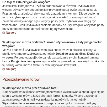
Co to jest lista przyjaciół i wrogów?
Jest to lista, którą można użyć do organizowania różnych użytkowników
witryny. Użytkownicy dodani do listy przyjaciół będą wyświetleni na karcie
Przyjaciele
znajdującej się w panelu zarządzania kontem. Z tego poziomu
można szybko sprawdzić ich status, a także wysłać prywatną wiadomość.
Zależnie od używanego stylu witryny, posty tych użytkowników mogą być
wyróżniane. Jeśli użytkownik zostanie dodany do listy wrogów, wszystkie posty
przez niego napisane domyślnie nie będą wyświetlane.
Na górę
W jaki sposób można dodawać/usuwać użytkowników z listy przyjaciół lub
wrogów?
Można dodawać użytkowników na dwa sposoby. Po pierwsze, klikając w
profilu wybranego użytkownika odnośnik
Dodaj do przyjaciół
lub
Dodaj do
wrogów
. Po drugie, przejść do panelu zarządzania swoim kontem i tam na
karcie
Przyjaciele i wrogowie
wprowadzić odpowiednie dane użytkownika. Na
tej samej karcie można także usuwać użytkowników z list.
Na górę
Przeszukiwanie forów
W jaki sposób można przeszukiwać fora?
Należy wprowadzić poszukiwaną frazę w pole wyszukiwania znajdujące się na
stronie wykazu forów, a także stronach forów i tematów. W celu uzyskania
zaawansowanych funkcji wyszukiwania, należy kliknąć odnośnik
Wyszukiwanie zaawansowane
dostępny na wszystkich stronach witryny.