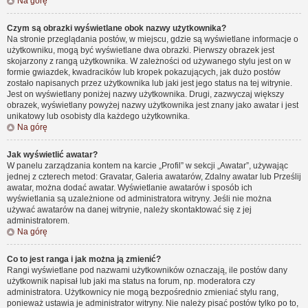
Na górę
Czym są obrazki wyświetlane obok nazwy użytkownika?
Na stronie przeglądania postów, w miejscu, gdzie są wyświetlane informacje o
użytkowniku, mogą być wyświetlane dwa obrazki. Pierwszy obrazek jest
skojarzony z rangą użytkownika. W zależności od używanego stylu jest on w
formie gwiazdek, kwadracików lub kropek pokazujących, jak dużo postów
zostało napisanych przez użytkownika lub jaki jest jego status na tej witrynie.
Jest on wyświetlany poniżej nazwy użytkownika. Drugi, zazwyczaj większy
obrazek, wyświetlany powyżej nazwy użytkownika jest znany jako awatar i jest
unikatowy lub osobisty dla każdego użytkownika.
Na górę
Jak wyświetlić awatar?
W panelu zarządzania kontem na karcie „Profil” w sekcji „Awatar”, używając
jednej z czterech metod: Gravatar, Galeria awatarów, Zdalny awatar lub Prześlij
awatar, można dodać awatar. Wyświetlanie awatarów i sposób ich
wyświetlania są uzależnione od administratora witryny. Jeśli nie można
używać awatarów na danej witrynie, należy skontaktować się z jej
administratorem.
Na górę
Co to jest ranga i jak można ją zmienić?
Rangi wyświetlane pod nazwami użytkowników oznaczają, ile postów dany
użytkownik napisał lub jaki ma status na forum, np. moderatora czy
administratora. Użytkownicy nie mogą bezpośrednio zmieniać stylu rang,
ponieważ ustawia je administrator witryny. Nie należy pisać postów tylko po to,