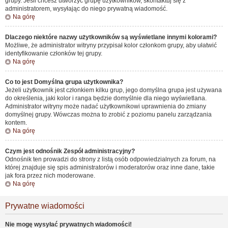
grupy. Jeśli chcesz utworzyć grupę użytkowników, skontaktuj się z
administratorem, wysyłając do niego prywatną wiadomość.
Na górę
Dlaczego niektóre nazwy użytkowników są wyświetlane innymi kolorami?
Możliwe, że administrator witryny przypisał kolor członkom grupy, aby ułatwić
identyfikowanie członków tej grupy.
Na górę
Co to jest
Domyślna grupa użytkownika
?
Jeżeli użytkownik jest członkiem kilku grup, jego domyślna grupa jest używana
do określenia, jaki kolor i ranga będzie domyślnie dla niego wyświetlana.
Administrator witryny może nadać użytkownikowi uprawnienia do zmiany
domyślnej grupy. Wówczas można to zrobić z poziomu panelu zarządzania
kontem.
Na górę
Czym jest odnośnik
Zespół administracyjny
?
Odnośnik ten prowadzi do strony z listą osób odpowiedzialnych za forum, na
której znajduje się spis administratorów i moderatorów oraz inne dane, takie
jak fora przez nich moderowane.
Na górę
Prywatne wiadomości
Nie mogę wysyłać prywatnych wiadomości!