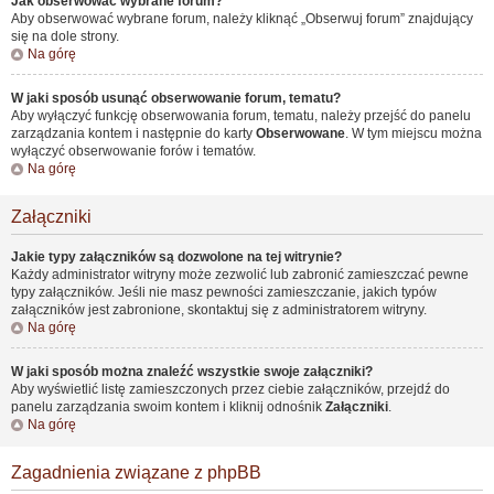
Jak obserwować wybrane forum?
Aby obserwować wybrane forum, należy kliknąć „Obserwuj forum” znajdujący
się na dole strony.
Na górę
W jaki sposób usunąć obserwowanie forum, tematu?
Aby wyłączyć funkcję obserwowania forum, tematu, należy przejść do panelu
zarządzania kontem i następnie do karty
Obserwowane
. W tym miejscu można
wyłączyć obserwowanie forów i tematów.
Na górę
Załączniki
Jakie typy załączników są dozwolone na tej witrynie?
Każdy administrator witryny może zezwolić lub zabronić zamieszczać pewne
typy załączników. Jeśli nie masz pewności zamieszczanie, jakich typów
załączników jest zabronione, skontaktuj się z administratorem witryny.
Na górę
W jaki sposób można znaleźć wszystkie swoje załączniki?
Aby wyświetlić listę zamieszczonych przez ciebie załączników, przejdź do
panelu zarządzania swoim kontem i kliknij odnośnik
Załączniki
.
Na górę
Zagadnienia związane z phpBB