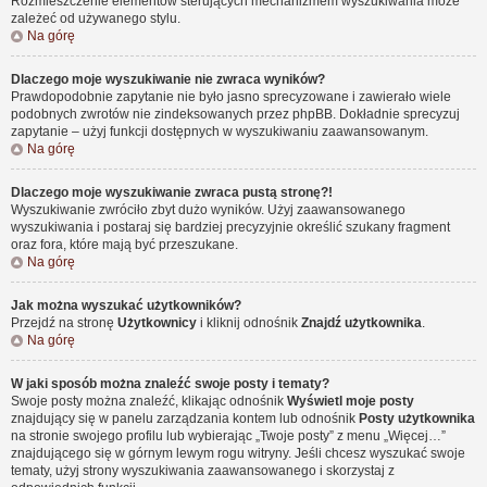
Rozmieszczenie elementów sterujących mechanizmem wyszukiwania może
zależeć od używanego stylu.
Na górę
Dlaczego moje wyszukiwanie nie zwraca wyników?
Prawdopodobnie zapytanie nie było jasno sprecyzowane i zawierało wiele
podobnych zwrotów nie zindeksowanych przez phpBB. Dokładnie sprecyzuj
zapytanie – użyj funkcji dostępnych w wyszukiwaniu zaawansowanym.
Na górę
Dlaczego moje wyszukiwanie zwraca pustą stronę?!
Wyszukiwanie zwróciło zbyt dużo wyników. Użyj zaawansowanego
wyszukiwania i postaraj się bardziej precyzyjnie określić szukany fragment
oraz fora, które mają być przeszukane.
Na górę
Jak można wyszukać użytkowników?
Przejdź na stronę
Użytkownicy
i kliknij odnośnik
Znajdź użytkownika
.
Na górę
W jaki sposób można znaleźć swoje posty i tematy?
Swoje posty można znaleźć, klikając odnośnik
Wyświetl moje posty
znajdujący się w panelu zarządzania kontem lub odnośnik
Posty użytkownika
na stronie swojego profilu lub wybierając „Twoje posty” z menu „Więcej…”
znajdującego się w górnym lewym rogu witryny. Jeśli chcesz wyszukać swoje
tematy, użyj strony wyszukiwania zaawansowanego i skorzystaj z