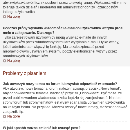
aby zwiększyć swój licznik postów i przez to swoją rangę. Większość witryn nie
toleruje takich działań i moderator lub administrator obniży licznik postów
takiego użytkownika.
Na górę
Podczas próby wysłania wiadomości e-mail do użytkownika witryna prosi
mnie o zalogowanie. Dlaczego?
Tylko zarejestrowani użytkownicy mogą wysyłać e-maile do innych
użytkowników przez wbudowany formularz wysyłania e-maili i tylko wtedy,
jeżeli administrator włączył tę funkcję. Ma to zabezpieczać przed
nieprawidłowym używaniem systemu poczty elektronicznej witryny przez
anonimowych użytkowników.
Na górę
Problemy z pisaniem
Jak utworzyć nowy temat na forum lub wysłać odpowiedź w temacie?
Aby utworzyć nowy temat na forum, należy nacisnąć przycisk „Nowy temat”,
aby odpowiedzieć w temacie, nacisnąć przycisk „Odpowiedz”. Być może, że
przed publikowaniem wiadomości trzeba będzie się zarejestrować. Na dole
strony forum lub strony tematów jest wyświetlana lista uprawnień użytkownika
na każdym forum. Na przykład: Możesz tworzyć nowe tematy, Możesz dodawać
załączniki itp.
Na górę
W jaki sposób można zmienić lub usunąć post?