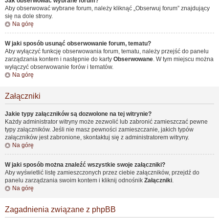
Jak obserwować wybrane forum?
Aby obserwować wybrane forum, należy kliknąć „Obserwuj forum” znajdujący
się na dole strony.
Na górę
W jaki sposób usunąć obserwowanie forum, tematu?
Aby wyłączyć funkcję obserwowania forum, tematu, należy przejść do panelu
zarządzania kontem i następnie do karty
Obserwowane
. W tym miejscu można
wyłączyć obserwowanie forów i tematów.
Na górę
Załączniki
Jakie typy załączników są dozwolone na tej witrynie?
Każdy administrator witryny może zezwolić lub zabronić zamieszczać pewne
typy załączników. Jeśli nie masz pewności zamieszczanie, jakich typów
załączników jest zabronione, skontaktuj się z administratorem witryny.
Na górę
W jaki sposób można znaleźć wszystkie swoje załączniki?
Aby wyświetlić listę zamieszczonych przez ciebie załączników, przejdź do
panelu zarządzania swoim kontem i kliknij odnośnik
Załączniki
.
Na górę
Zagadnienia związane z phpBB