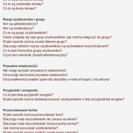
Co to są zamknięte tematy?
Co to są ikony tematu?
Rangi użytkownika i grupy
Kim są administratorzy?
Kim są moderatorzy?
Co to są grupy użytkowników?
Gdzie znajduje się spis grup użytkowników i jak można dołączyć do grupy?
W jaki sposób można zostać liderem grupy?
Dlaczego niektóre nazwy użytkowników są wyświetlane innymi kolorami?
Co to jest
Domyślna grupa użytkownika
?
Czym jest odnośnik
Zespół administracyjny
?
Prywatne wiadomości
Nie mogę wysyłać prywatnych wiadomości!
Otrzymuję niechciane prywatne wiadomości!
Otrzymałem/otrzymałam spam lub obraźliwy e-mail od kogoś z tej witryny!
Przyjaciele i wrogowie
Co to jest lista przyjaciół i wrogów?
W jaki sposób można dodawać/usuwać użytkowników z listy przyjaciół lub wrogów?
Przeszukiwanie forów
W jaki sposób można przeszukiwać fora?
Dlaczego moje wyszukiwanie nie zwraca wyników?
Dlaczego moje wyszukiwanie zwraca pustą stronę?!
Jak można wyszukać użytkowników?
W jaki sposób można znaleźć swoje posty i tematy?