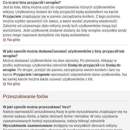
Co to jest lista przyjaciół i wrogów?
Jest to lista, którą można użyć do organizowania różnych użytkowników
witryny. Użytkownicy dodani do listy przyjaciół będą wyświetleni na karcie
Przyjaciele
znajdującej się w panelu zarządzania kontem. Z tego poziomu
można szybko sprawdzić ich status, a także wysłać prywatną wiadomość.
Zależnie od używanego stylu witryny, posty tych użytkowników mogą być
wyróżniane. Jeśli użytkownik zostanie dodany do listy wrogów, wszystkie posty
przez niego napisane domyślnie nie będą wyświetlane.
Na górę
W jaki sposób można dodawać/usuwać użytkowników z listy przyjaciół lub
wrogów?
Można dodawać użytkowników na dwa sposoby. Po pierwsze, klikając w
profilu wybranego użytkownika odnośnik
Dodaj do przyjaciół
lub
Dodaj do
wrogów
. Po drugie, przejść do panelu zarządzania swoim kontem i tam na
karcie
Przyjaciele i wrogowie
wprowadzić odpowiednie dane użytkownika. Na
tej samej karcie można także usuwać użytkowników z list.
Na górę
Przeszukiwanie forów
W jaki sposób można przeszukiwać fora?
Należy wprowadzić poszukiwaną frazę w pole wyszukiwania znajdujące się na
stronie wykazu forów, a także stronach forów i tematów. W celu uzyskania
zaawansowanych funkcji wyszukiwania, należy kliknąć odnośnik
Wyszukiwanie zaawansowane
dostępny na wszystkich stronach witryny.