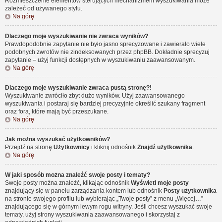
Rozmieszczenie elementów sterujących mechanizmem wyszukiwania może
zależeć od używanego stylu.
Na górę
Dlaczego moje wyszukiwanie nie zwraca wyników?
Prawdopodobnie zapytanie nie było jasno sprecyzowane i zawierało wiele
podobnych zwrotów nie zindeksowanych przez phpBB. Dokładnie sprecyzuj
zapytanie – użyj funkcji dostępnych w wyszukiwaniu zaawansowanym.
Na górę
Dlaczego moje wyszukiwanie zwraca pustą stronę?!
Wyszukiwanie zwróciło zbyt dużo wyników. Użyj zaawansowanego
wyszukiwania i postaraj się bardziej precyzyjnie określić szukany fragment
oraz fora, które mają być przeszukane.
Na górę
Jak można wyszukać użytkowników?
Przejdź na stronę
Użytkownicy
i kliknij odnośnik
Znajdź użytkownika
.
Na górę
W jaki sposób można znaleźć swoje posty i tematy?
Swoje posty można znaleźć, klikając odnośnik
Wyświetl moje posty
znajdujący się w panelu zarządzania kontem lub odnośnik
Posty użytkownika
na stronie swojego profilu lub wybierając „Twoje posty” z menu „Więcej…”
znajdującego się w górnym lewym rogu witryny. Jeśli chcesz wyszukać swoje
tematy, użyj strony wyszukiwania zaawansowanego i skorzystaj z