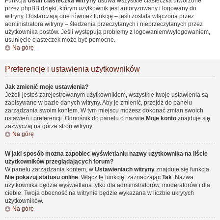
Funkcja
Usuń ciasteczka witryny
usuwa wszystkie ciasteczka utworzone
przez phpBB dzięki, którym użytkownik jest autoryzowany i logowany do
witryny. Dostarczają one również funkcję – jeśli została włączona przez
administratora witryny – śledzenia przeczytanych i nieprzeczytanych przez
użytkownika postów. Jeśli występują problemy z logowaniem/wylogowaniem,
usunięcie ciasteczek może być pomocne.
Na górę
Preferencje i ustawienia użytkowników
Jak zmienić moje ustawienia?
Jeżeli jesteś zarejestrowanym użytkownikiem, wszystkie twoje ustawienia są
zapisywane w bazie danych witryny. Aby je zmienić, przejdź do panelu
zarządzania swoim kontem. W tym miejscu możesz dokonać zmian swoich
ustawień i preferencji. Odnośnik do panelu o nazwie
Moje konto
znajduje się
zazwyczaj na górze stron witryny.
Na górę
W jaki sposób można zapobiec wyświetlaniu nazwy użytkownika na liście
użytkowników przeglądających forum?
W panelu zarządzania kontem, w
Ustawieniach witryny
znajduje się funkcja
Nie pokazuj statusu online
. Włącz tę funkcję, zaznaczając
Tak
. Nazwa
użytkownika będzie wyświetlana tylko dla administratorów, moderatorów i dla
ciebie. Twoja obecność na witrynie będzie wykazana w liczbie ukrytych
użytkowników.
Na górę