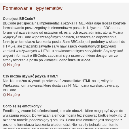
Formatowanie i typy tematów
Co to jest BBCode?
BBCode jest specjalną implementacją języka HTML, która daje lepszą kontrolę
formatowania poszczególnych elementów w postach. Używanie BBCode na
forum jest uzależnione od ustawień określanych przez administratora. Można
wyłączyć BBCode w poszczególnych postach, zaznaczając odpowiednią
funkcję w formularzu tworzenia posta. Sam BBCode jest podobny w składni do
HTML-a, ale znaczniki zawarte są w nawiasach kwadratowych [przykład]
zamiast w używanych w HTML-u nawiasach ostrych <przykład>. Aby uzyskać
więcej informacji o BBCode, zapoznaj się z przewodnikiem dostępnym ze
strony tworzenia posta po kliknięciu odnośnika
BBCode
.
Na górę
Czy można używać języka HTML?
Nie. Nie można używać i przetwarzać znaczników HTML na tej witrynie.
Większość formatowania, które dostarcza HTML można uzyskać, używając
BBCode.
Na górę
Co to są są emotikony?
Emotikony, zwane też uśmieszkami, to małe obrazki, które mogą być użyte do
wyrażania emocji. Do wyrażania emocji można też stosować krótkie kody, np. :)
oznacza radość, podczas gdy :( smutek. Pełna lista emotikon jest dostępna z
poziomu formularza tworzenia wiadomości. Nie należy jednak nadmiernie