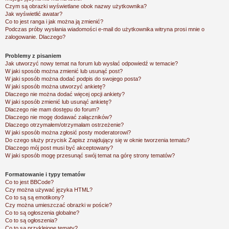
Czym są obrazki wyświetlane obok nazwy użytkownika?
Jak wyświetlić awatar?
Co to jest ranga i jak można ją zmienić?
Podczas próby wysłania wiadomości e-mail do użytkownika witryna prosi mnie o
zalogowanie. Dlaczego?
Problemy z pisaniem
Jak utworzyć nowy temat na forum lub wysłać odpowiedź w temacie?
W jaki sposób można zmienić lub usunąć post?
W jaki sposób można dodać podpis do swojego posta?
W jaki sposób można utworzyć ankietę?
Dlaczego nie można dodać więcej opcji ankiety?
W jaki sposób zmienić lub usunąć ankietę?
Dlaczego nie mam dostępu do forum?
Dlaczego nie mogę dodawać załączników?
Dlaczego otrzymałem/otrzymałam ostrzeżenie?
W jaki sposób można zgłosić posty moderatorowi?
Do czego służy przycisk
Zapisz
znajdujący się w oknie tworzenia tematu?
Dlaczego mój post musi być akceptowany?
W jaki sposób mogę przesunąć swój temat na górę strony tematów?
Formatowanie i typy tematów
Co to jest BBCode?
Czy można używać języka HTML?
Co to są są emotikony?
Czy można umieszczać obrazki w poście?
Co to są ogłoszenia globalne?
Co to są ogłoszenia?
Co to są przyklejone tematy?