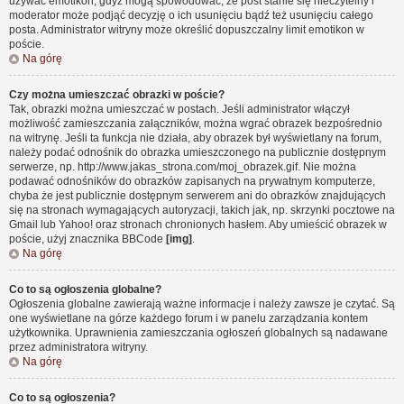
używać emotikon, gdyż mogą spowodować, że post stanie się nieczytelny i
moderator może podjąć decyzję o ich usunięciu bądź też usunięciu całego
posta. Administrator witryny może określić dopuszczalny limit emotikon w
poście.
Na górę
Czy można umieszczać obrazki w poście?
Tak, obrazki można umieszczać w postach. Jeśli administrator włączył
możliwość zamieszczania załączników, można wgrać obrazek bezpośrednio
na witrynę. Jeśli ta funkcja nie działa, aby obrazek był wyświetlany na forum,
należy podać odnośnik do obrazka umieszczonego na publicznie dostępnym
serwerze, np. http://www.jakas_strona.com/moj_obrazek.gif. Nie można
podawać odnośników do obrazków zapisanych na prywatnym komputerze,
chyba że jest publicznie dostępnym serwerem ani do obrazków znajdujących
się na stronach wymagających autoryzacji, takich jak, np. skrzynki pocztowe na
Gmail lub Yahoo! oraz stronach chronionych hasłem. Aby umieścić obrazek w
poście, użyj znacznika BBCode
[img]
.
Na górę
Co to są ogłoszenia globalne?
Ogłoszenia globalne zawierają ważne informacje i należy zawsze je czytać. Są
one wyświetlane na górze każdego forum i w panelu zarządzania kontem
użytkownika. Uprawnienia zamieszczania ogłoszeń globalnych są nadawane
przez administratora witryny.
Na górę
Co to są ogłoszenia?