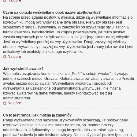
Na górę
Czym są obrazki wyświetlane obok nazwy użytkownika?
Na stronie przeglądania postów, w miejscu, gdzie są wyświetlane informacje o
użytkowniku, mogą być wyświetlane dwa obrazki. Pierwszy obrazek jest
skojarzony z rangą użytkownika. W zależności od używanego stylu jest on w
formie gwiazdek, kwadracików lub kropek pokazujących, jak dużo postów
zostało napisanych przez użytkownika lub jaki jest jego status na tej witrynie.
Jest on wyświetlany poniżej nazwy użytkownika. Drugi, zazwyczaj większy
obrazek, wyświetlany powyżej nazwy użytkownika jest znany jako awatar i jest
unikatowy lub osobisty dla każdego użytkownika.
Na górę
Jak wyświetlić awatar?
W panelu zarządzania kontem na karcie „Profil” w sekcji „Awatar”, używając
jednej z czterech metod: Gravatar, Galeria awatarów, Zdalny awatar lub Prześlij
awatar, można dodać awatar. Wyświetlanie awatarów i sposób ich
wyświetlania są uzależnione od administratora witryny. Jeśli nie można
używać awatarów na danej witrynie, należy skontaktować się z jej
administratorem.
Na górę
Co to jest ranga i jak można ją zmienić?
Rangi wyświetlane pod nazwami użytkowników oznaczają, ile postów dany
użytkownik napisał lub jaki ma status na forum, np. moderatora czy
administratora. Użytkownicy nie mogą bezpośrednio zmieniać stylu rang,
ponieważ ustawia je administrator witryny. Nie należy pisać postów tylko po to,