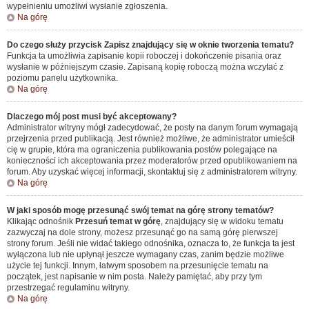
wypełnieniu umożliwi wysłanie zgłoszenia.
Na górę
Do czego służy przycisk
Zapisz
znajdujący się w oknie tworzenia tematu?
Funkcja ta umożliwia zapisanie kopii roboczej i dokończenie pisania oraz
wysłanie w późniejszym czasie. Zapisaną kopię roboczą można wczytać z
poziomu panelu użytkownika.
Na górę
Dlaczego mój post musi być akceptowany?
Administrator witryny mógł zadecydować, że posty na danym forum wymagają
przejrzenia przed publikacją. Jest również możliwe, że administrator umieścił
cię w grupie, która ma ograniczenia publikowania postów polegające na
konieczności ich akceptowania przez moderatorów przed opublikowaniem na
forum. Aby uzyskać więcej informacji, skontaktuj się z administratorem witryny.
Na górę
W jaki sposób mogę przesunąć swój temat na górę strony tematów?
Klikając odnośnik
Przesuń temat w górę
, znajdujący się w widoku tematu
zazwyczaj na dole strony, możesz przesunąć go na samą górę pierwszej
strony forum. Jeśli nie widać takiego odnośnika, oznacza to, że funkcja ta jest
wyłączona lub nie upłynął jeszcze wymagany czas, zanim będzie możliwe
użycie tej funkcji. Innym, łatwym sposobem na przesunięcie tematu na
początek, jest napisanie w nim posta. Należy pamiętać, aby przy tym
przestrzegać regulaminu witryny.
Na górę