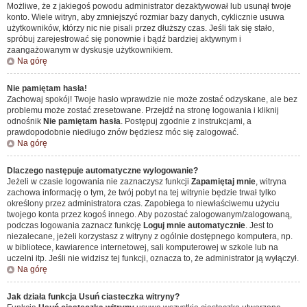
Możliwe, że z jakiegoś powodu administrator dezaktywował lub usunął twoje
konto. Wiele witryn, aby zmniejszyć rozmiar bazy danych, cyklicznie usuwa
użytkowników, którzy nic nie pisali przez dłuższy czas. Jeśli tak się stało,
spróbuj zarejestrować się ponownie i bądź bardziej aktywnym i
zaangażowanym w dyskusje użytkownikiem.
Na górę
Nie pamiętam hasła!
Zachowaj spokój! Twoje hasło wprawdzie nie może zostać odzyskane, ale bez
problemu może zostać zresetowane. Przejdź na stronę logowania i kliknij
odnośnik
Nie pamiętam hasła
. Postępuj zgodnie z instrukcjami, a
prawdopodobnie niedługo znów będziesz móc się zalogować.
Na górę
Dlaczego następuje automatyczne wylogowanie?
Jeżeli w czasie logowania nie zaznaczysz funkcji
Zapamiętaj mnie
, witryna
zachowa informację o tym, że twój pobyt na tej witrynie będzie trwał tylko
określony przez administratora czas. Zapobiega to niewłaściwemu użyciu
twojego konta przez kogoś innego. Aby pozostać zalogowanym/zalogowaną,
podczas logowania zaznacz funkcję
Loguj mnie automatycznie
. Jest to
niezalecane, jeżeli korzystasz z witryny z ogólnie dostępnego komputera, np.
w bibliotece, kawiarence internetowej, sali komputerowej w szkole lub na
uczelni itp. Jeśli nie widzisz tej funkcji, oznacza to, że administrator ją wyłączył.
Na górę
Jak działa funkcja
Usuń ciasteczka witryny
?