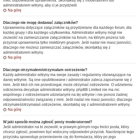
mieć odpowiednie uprawnienia. Skontaktuj się z moderatorem lub
administratorem witryny, aby ci je przydzielił.
Na górę
Dlaczego nie mogę dodawać załączników?
Uprawnienia dotyczące załączników są przydzielane dla każdego forum, dla
każdej grupy i dla każdego użytkownika. Administrator witryny mógł nie
zezwolić na zamieszczanie załączników na forum, na którym piszesz lub
przyznał uprawnienia tylko niektórym grupom. Jeśli nadal nie masz jasności,
dlaczego nie możesz zamieszczać załączników, skontaktuj się z
administratorem witryny.
Na górę
Dlaczego otrzymałem/otrzymałam ostrzeżenie?
Każdy administrator witryny ma swoje zasady i regulaminy obowiązujące na
danej witrynie. Są one opublikowane i administrator zaleca zapoznanie się z
nimi. Jeśli ktoś ich nie przestrzegał, może otrzymać ostrzeżenie. O udzieleniu
ostrzeżenia decyduje administrator witryny. phpBB Limited nie ma nic
wspólnego z ostrzeżeniami udzielanymi na tej witrynie i nie ponosi żadnej
odpowiedzialności związanej z nimi. Jeśli nadal nie masz jasności, dlaczego
otrzymałeś/otrzymałaś ostrzeżenie, skontaktuj się z administratorem witryny.
Na górę
W jaki sposób można zgłosić posty moderatorowi?
Jeśli administrator na to zezwolił, w prawym górnym rogu treści posta, który
chcesz zgłosić, powinien być widoczny odpowiedni przycisk. Naciśnięcie tego
przycisku spowoduje przeniesienie cię do formularza, który po jego