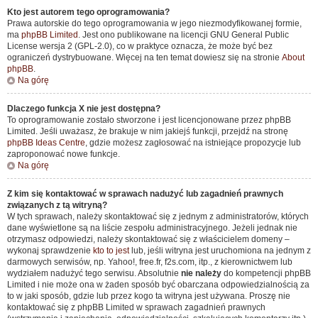
Kto jest autorem tego oprogramowania?
Prawa autorskie do tego oprogramowania w jego niezmodyfikowanej formie,
ma
phpBB Limited
. Jest ono publikowane na licencji GNU General Public
License wersja 2 (GPL-2.0), co w praktyce oznacza, że może być bez
ograniczeń dystrybuowane. Więcej na ten temat dowiesz się na stronie
About
phpBB
.
Na górę
Dlaczego funkcja X nie jest dostępna?
To oprogramowanie zostało stworzone i jest licencjonowane przez phpBB
Limited. Jeśli uważasz, że brakuje w nim jakiejś funkcji, przejdź na stronę
phpBB Ideas Centre
, gdzie możesz zagłosować na istniejące propozycje lub
zaproponować nowe funkcje.
Na górę
Z kim się kontaktować w sprawach nadużyć lub zagadnień prawnych
związanych z tą witryną?
W tych sprawach, należy skontaktować się z jednym z administratorów, których
dane wyświetlone są na liście zespołu administracyjnego. Jeżeli jednak nie
otrzymasz odpowiedzi, należy skontaktować się z właścicielem domeny –
wykonaj sprawdzenie
kto to jest
lub, jeśli witryna jest uruchomiona na jednym z
darmowych serwisów, np. Yahoo!, free.fr, f2s.com, itp., z kierownictwem lub
wydziałem nadużyć tego serwisu. Absolutnie
nie należy
do kompetencji phpBB
Limited i nie może ona w żaden sposób być obarczana odpowiedzialnością za
to w jaki sposób, gdzie lub przez kogo ta witryna jest używana. Proszę nie
kontaktować się z phpBB Limited w sprawach zagadnień prawnych