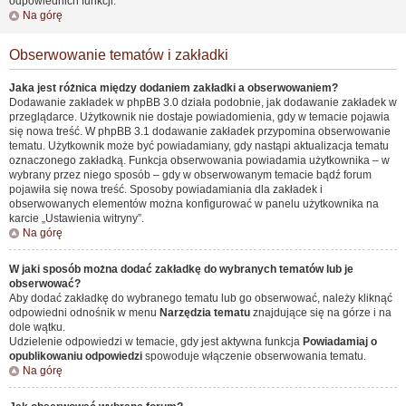
odpowiednich funkcji.
Na górę
Obserwowanie tematów i zakładki
Jaka jest różnica między dodaniem zakładki a obserwowaniem?
Dodawanie zakładek w phpBB 3.0 działa podobnie, jak dodawanie zakładek w
przeglądarce. Użytkownik nie dostaje powiadomienia, gdy w temacie pojawia
się nowa treść. W phpBB 3.1 dodawanie zakładek przypomina obserwowanie
tematu. Użytkownik może być powiadamiany, gdy nastąpi aktualizacja tematu
oznaczonego zakładką. Funkcja obserwowania powiadamia użytkownika – w
wybrany przez niego sposób – gdy w obserwowanym temacie bądź forum
pojawiła się nowa treść. Sposoby powiadamiania dla zakładek i
obserwowanych elementów można konfigurować w panelu użytkownika na
karcie „Ustawienia witryny”.
Na górę
W jaki sposób można dodać zakładkę do wybranych tematów lub je
obserwować?
Aby dodać zakładkę do wybranego tematu lub go obserwować, należy kliknąć
odpowiedni odnośnik w menu
Narzędzia tematu
znajdujące się na górze i na
dole wątku.
Udzielenie odpowiedzi w temacie, gdy jest aktywna funkcja
Powiadamiaj o
opublikowaniu odpowiedzi
spowoduje włączenie obserwowania tematu.
Na górę