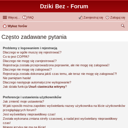
Dziki Bez - Forum
Więcej…
FAQ
Zarejestruj się
Zaloguj się
Wykaz forów
zu
Często zadawane pytania
kaj
Problemy z logowaniem i rejestracją
Dlaczego w ogóle muszę się rejestrować?
Co to jest COPPA?
Dlaczego nie mogę się zarejestrować?
Rejestracja została przeprowadzona poprawnie, ale nie mogę się zalogować!
Dlaczego nie mogę się zalogować?
Rejestracja została dokonana jakiś czas temu, ale teraz nie mogę się zalogować?!
Nie pamiętam hasła!
Dlaczego następuje automatyczne wylogowanie?
Jak działa funkcja
Usuń ciasteczka witryny
?
Preferencje i ustawienia użytkowników
Jak zmienić moje ustawienia?
W jaki sposób można zapobiec wyświetlaniu nazwy użytkownika na liście użytkowników
przeglądających forum?
Jest wyświetlany nieprawidłowy czas!
Została wykonana zmiana strefy czasowej, a nadal jest wyświetlany nieprawidłowy
czas!
Mojego języka nie ma na liście!