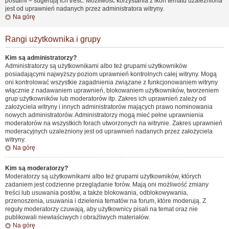
postami – sugerują ich treść. Możliwość korzystania z ikon tematu uzależniona
jest od uprawnień nadanych przez administratora witryny.
Na górę
Rangi użytkownika i grupy
Kim są administratorzy?
Administratorzy są użytkownikami albo też grupami użytkowników
posiadającymi najwyższy poziom uprawnień kontrolnych całej witryny. Mogą
oni kontrolować wszystkie zagadnienia związane z funkcjonowaniem witryny
włącznie z nadawaniem uprawnień, blokowaniem użytkowników, tworzeniem
grup użytkowników lub moderatorów itp. Zakres ich uprawnień zależy od
założyciela witryny i innych administratorów mających prawo nominowania
nowych administratorów. Administratorzy mogą mieć pełne uprawnienia
moderatorów na wszystkich forach utworzonych na witrynie. Zakres uprawnień
moderacyjnych uzależniony jest od uprawnień nadanych przez założyciela
witryny.
Na górę
Kim są moderatorzy?
Moderatorzy są użytkownikami albo też grupami użytkowników, których
zadaniem jest codzienne przeglądanie forów. Mają oni możliwość zmiany
treści lub usuwania postów, a także blokowania, odblokowywania,
przenoszenia, usuwania i dzielenia tematów na forum, które moderują. Z
reguły moderatorzy czuwają, aby użytkownicy pisali na temat oraz nie
publikowali niewłaściwych i obraźliwych materiałów.
Na górę