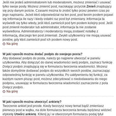
Jeśli nie jesteś administratorem lub moderatorem, możesz zmieniać i usuwać
tylko swoje posty. Możesz zmienić post, naciskając przycisk
Zmień
znajdujący
się przy danym poście. Czasami można to zrobić tylko przez pewien czas po
jego napisaniu. Jeżeli ktoś odpowiedział na ten post, pod twoim postem pojawi
się informacja ile razy i kiedy ostatni raz post był zmieniany. Informacja ta
wyświetli się tylko wtedy, jeśli ktoś zamieścił pod tym postem kolejny post. Jeśli
post zmienił moderator lub administrator, informacja ta nie zostanie
wyświetlona. Administratorzy i moderatorzy mogą zostawić notatkę z
informacją, dlaczego ten post zmieniali. Zwykli użytkownicy nie mogą usuwać
postów, gdy ktoś zamieścił pod ich postem nowy post.
Na górę
W jaki sposób można dodać podpis do swojego posta?
Aby dodawać podpis do posta, należy go najpierw utworzyć w panelu
użytkownika. Aby dołączyć do danej wiadomości swój podpis, zaznacz funkcję
Dołącz podpis
znajdującą się w formularzu tworzenia wiadomości. Możesz
także domyślnie dodawać podpis do wszystkich swoich postów, zaznaczając
odpowiednią funkcję w panelu użytkownika. Po uaktywnieniu tej funkcji, za
każdym razem pisząc post, możesz zdecydować o niedodawaniu do niego
podpisu, usuwając w formularzu tworzenia wiadomości zaznaczenie z pola
Dołącz podpis
.
Na górę
W jaki sposób można utworzyć ankietę?
Tworzenie ankiet jest proste. Kiedy tworzysz nowy temat bądź zmieniasz
pierwszy post w wątku, na dole formularza tworzenia tematu będziesz widzieć
etykietę
Utwórz ankietę
. Kliknij ją i w otworzonym formularzu podaj tytuł