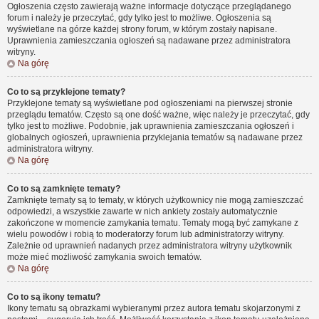
Ogłoszenia często zawierają ważne informacje dotyczące przeglądanego
forum i należy je przeczytać, gdy tylko jest to możliwe. Ogłoszenia są
wyświetlane na górze każdej strony forum, w którym zostały napisane.
Uprawnienia zamieszczania ogłoszeń są nadawane przez administratora
witryny.
Na górę
Co to są przyklejone tematy?
Przyklejone tematy są wyświetlane pod ogłoszeniami na pierwszej stronie
przeglądu tematów. Często są one dość ważne, więc należy je przeczytać, gdy
tylko jest to możliwe. Podobnie, jak uprawnienia zamieszczania ogłoszeń i
globalnych ogłoszeń, uprawnienia przyklejania tematów są nadawane przez
administratora witryny.
Na górę
Co to są zamknięte tematy?
Zamknięte tematy są to tematy, w których użytkownicy nie mogą zamieszczać
odpowiedzi, a wszystkie zawarte w nich ankiety zostały automatycznie
zakończone w momencie zamykania tematu. Tematy mogą być zamykane z
wielu powodów i robią to moderatorzy forum lub administratorzy witryny.
Zależnie od uprawnień nadanych przez administratora witryny użytkownik
może mieć możliwość zamykania swoich tematów.
Na górę
Co to są ikony tematu?
Ikony tematu są obrazkami wybieranymi przez autora tematu skojarzonymi z