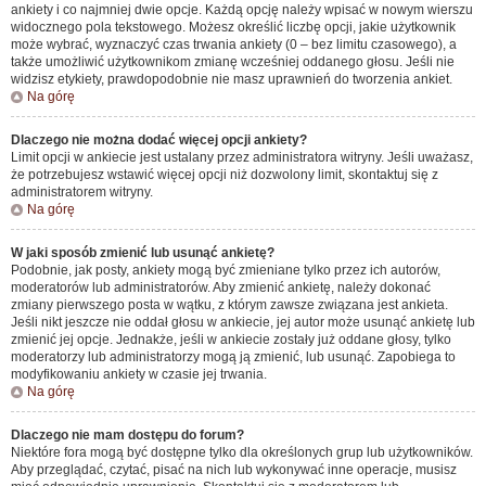
ankiety i co najmniej dwie opcje. Każdą opcję należy wpisać w nowym wierszu
widocznego pola tekstowego. Możesz określić liczbę opcji, jakie użytkownik
może wybrać, wyznaczyć czas trwania ankiety (0 – bez limitu czasowego), a
także umożliwić użytkownikom zmianę wcześniej oddanego głosu. Jeśli nie
widzisz etykiety, prawdopodobnie nie masz uprawnień do tworzenia ankiet.
Na górę
Dlaczego nie można dodać więcej opcji ankiety?
Limit opcji w ankiecie jest ustalany przez administratora witryny. Jeśli uważasz,
że potrzebujesz wstawić więcej opcji niż dozwolony limit, skontaktuj się z
administratorem witryny.
Na górę
W jaki sposób zmienić lub usunąć ankietę?
Podobnie, jak posty, ankiety mogą być zmieniane tylko przez ich autorów,
moderatorów lub administratorów. Aby zmienić ankietę, należy dokonać
zmiany pierwszego posta w wątku, z którym zawsze związana jest ankieta.
Jeśli nikt jeszcze nie oddał głosu w ankiecie, jej autor może usunąć ankietę lub
zmienić jej opcje. Jednakże, jeśli w ankiecie zostały już oddane głosy, tylko
moderatorzy lub administratorzy mogą ją zmienić, lub usunąć. Zapobiega to
modyfikowaniu ankiety w czasie jej trwania.
Na górę
Dlaczego nie mam dostępu do forum?
Niektóre fora mogą być dostępne tylko dla określonych grup lub użytkowników.
Aby przeglądać, czytać, pisać na nich lub wykonywać inne operacje, musisz