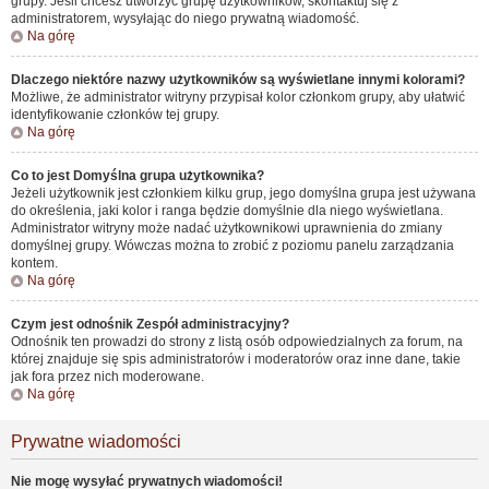
grupy. Jeśli chcesz utworzyć grupę użytkowników, skontaktuj się z
administratorem, wysyłając do niego prywatną wiadomość.
Na górę
Dlaczego niektóre nazwy użytkowników są wyświetlane innymi kolorami?
Możliwe, że administrator witryny przypisał kolor członkom grupy, aby ułatwić
identyfikowanie członków tej grupy.
Na górę
Co to jest
Domyślna grupa użytkownika
?
Jeżeli użytkownik jest członkiem kilku grup, jego domyślna grupa jest używana
do określenia, jaki kolor i ranga będzie domyślnie dla niego wyświetlana.
Administrator witryny może nadać użytkownikowi uprawnienia do zmiany
domyślnej grupy. Wówczas można to zrobić z poziomu panelu zarządzania
kontem.
Na górę
Czym jest odnośnik
Zespół administracyjny
?
Odnośnik ten prowadzi do strony z listą osób odpowiedzialnych za forum, na
której znajduje się spis administratorów i moderatorów oraz inne dane, takie
jak fora przez nich moderowane.
Na górę
Prywatne wiadomości
Nie mogę wysyłać prywatnych wiadomości!