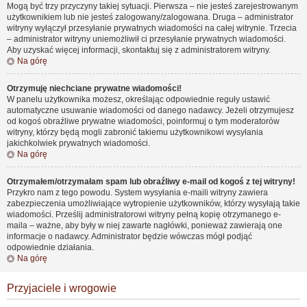
Mogą być trzy przyczyny takiej sytuacji. Pierwsza – nie jesteś zarejestrowanym
użytkownikiem lub nie jesteś zalogowany/zalogowana. Druga – administrator
witryny wyłączył przesyłanie prywatnych wiadomości na całej witrynie. Trzecia
– administrator witryny uniemożliwił ci przesyłanie prywatnych wiadomości.
Aby uzyskać więcej informacji, skontaktuj się z administratorem witryny.
Na górę
Otrzymuję niechciane prywatne wiadomości!
W panelu użytkownika możesz, określając odpowiednie reguły ustawić
automatyczne usuwanie wiadomości od danego nadawcy. Jeżeli otrzymujesz
od kogoś obraźliwe prywatne wiadomości, poinformuj o tym moderatorów
witryny, którzy będą mogli zabronić takiemu użytkownikowi wysyłania
jakichkolwiek prywatnych wiadomości.
Na górę
Otrzymałem/otrzymałam spam lub obraźliwy e-mail od kogoś z tej witryny!
Przykro nam z tego powodu. System wysyłania e-maili witryny zawiera
zabezpieczenia umożliwiające wytropienie użytkowników, którzy wysyłają takie
wiadomości. Prześlij administratorowi witryny pełną kopię otrzymanego e-
maila – ważne, aby były w niej zawarte nagłówki, ponieważ zawierają one
informacje o nadawcy. Administrator będzie wówczas mógł podjąć
odpowiednie działania.
Na górę
Przyjaciele i wrogowie