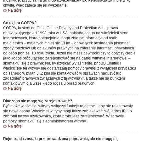
możliwość przypisania do grup użytkowników itp. Rejestracja zajmuje tylko
chwilę, więc zaleca się jej wykonanie.
Na górę
Co to jest COPPA?
COPPA, to skrót od Child Online Privacy and Protection Act – prawa
obowiązującego od 1998 roku w USA, nakładającego na właścicieli stron
internetowych, które potencjalnie mogą zbierać informacje od osób
małoletnich – mających mniej niż 13 lat – obowiązek posiadania pisemnej
zgody rodziców lub opiekunów prawnych na zbieranie informacji prywatnych
od osób poniżej 13 roku życia. Jeżeli nie masz pewności czy to dotyczy ciebie
jako kogoś próbującego zarejestrować się na danej witrynie internetowej –
skontaktuj się z prawnikiem, by uzyskać wyjaśnienie. phpBB Limited i
właściciele tej witryny nie dostarczają pomocy prawnej z wyjątkiem przypadku
opisanego w pytaniu „Z kim się kontaktować w sprawach nadużyć lub
zagadnień prawnych związanych z tą witryną?”, a także nie są punktem
kontaktowym dla wszelkiego rodzaju porad prawnych.
Na górę
Dlaczego nie mogę się zarejestrować?
Być może właściciel witryny wyłączył funkcję rejestracji, aby nie rejestrowały
się nowe osoby. Właściciel witryny mógł także zablokować twój adres IP lub
zabronił nazwy użytkownika, którą próbujesz zarejestrować. W sprawie
pomocy, skontaktuj się z administratorem witryny.
Na górę
Rejestracja została przeprowadzona poprawnie, ale nie mogę się