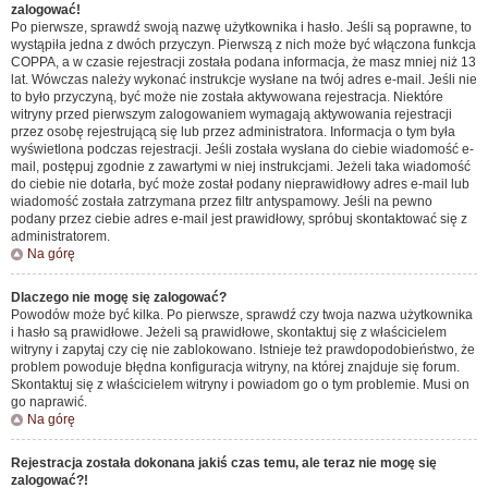
zalogować!
Po pierwsze, sprawdź swoją nazwę użytkownika i hasło. Jeśli są poprawne, to
wystąpiła jedna z dwóch przyczyn. Pierwszą z nich może być włączona funkcja
COPPA, a w czasie rejestracji została podana informacja, że masz mniej niż 13
lat. Wówczas należy wykonać instrukcje wysłane na twój adres e-mail. Jeśli nie
to było przyczyną, być może nie została aktywowana rejestracja. Niektóre
witryny przed pierwszym zalogowaniem wymagają aktywowania rejestracji
przez osobę rejestrującą się lub przez administratora. Informacja o tym była
wyświetlona podczas rejestracji. Jeśli została wysłana do ciebie wiadomość e-
mail, postępuj zgodnie z zawartymi w niej instrukcjami. Jeżeli taka wiadomość
do ciebie nie dotarła, być może został podany nieprawidłowy adres e-mail lub
wiadomość została zatrzymana przez filtr antyspamowy. Jeśli na pewno
podany przez ciebie adres e-mail jest prawidłowy, spróbuj skontaktować się z
administratorem.
Na górę
Dlaczego nie mogę się zalogować?
Powodów może być kilka. Po pierwsze, sprawdź czy twoja nazwa użytkownika
i hasło są prawidłowe. Jeżeli są prawidłowe, skontaktuj się z właścicielem
witryny i zapytaj czy cię nie zablokowano. Istnieje też prawdopodobieństwo, że
problem powoduje błędna konfiguracja witryny, na której znajduje się forum.
Skontaktuj się z właścicielem witryny i powiadom go o tym problemie. Musi on
go naprawić.
Na górę
Rejestracja została dokonana jakiś czas temu, ale teraz nie mogę się
zalogować?!