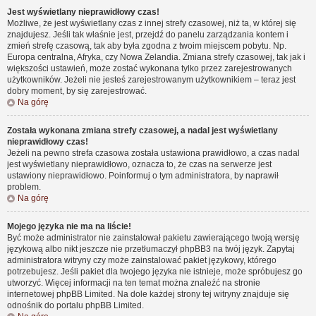
Jest wyświetlany nieprawidłowy czas!
Możliwe, że jest wyświetlany czas z innej strefy czasowej, niż ta, w której się
znajdujesz. Jeśli tak właśnie jest, przejdź do panelu zarządzania kontem i
zmień strefę czasową, tak aby była zgodna z twoim miejscem pobytu. Np.
Europa centralna, Afryka, czy Nowa Zelandia. Zmiana strefy czasowej, tak jak i
większości ustawień, może zostać wykonana tylko przez zarejestrowanych
użytkowników. Jeżeli nie jesteś zarejestrowanym użytkownikiem – teraz jest
dobry moment, by się zarejestrować.
Na górę
Została wykonana zmiana strefy czasowej, a nadal jest wyświetlany
nieprawidłowy czas!
Jeżeli na pewno strefa czasowa została ustawiona prawidłowo, a czas nadal
jest wyświetlany nieprawidłowo, oznacza to, że czas na serwerze jest
ustawiony nieprawidłowo. Poinformuj o tym administratora, by naprawił
problem.
Na górę
Mojego języka nie ma na liście!
Być może administrator nie zainstalował pakietu zawierającego twoją wersję
językową albo nikt jeszcze nie przetłumaczył phpBB3 na twój język. Zapytaj
administratora witryny czy może zainstalować pakiet językowy, którego
potrzebujesz. Jeśli pakiet dla twojego języka nie istnieje, może spróbujesz go
utworzyć. Więcej informacji na ten temat można znaleźć na stronie
internetowej phpBB Limited. Na dole każdej strony tej witryny znajduje się
odnośnik do portalu phpBB Limited.