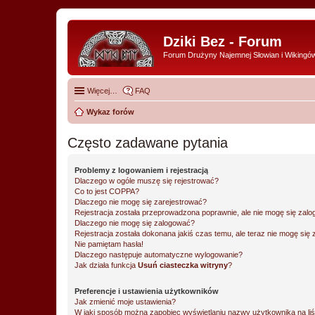
Dziki Bez - Forum
Forum Drużyny Najemnej Słowian i Wikingó
Więcej…
FAQ
Wykaz forów
Często zadawane pytania
Problemy z logowaniem i rejestracją
Dlaczego w ogóle muszę się rejestrować?
Co to jest COPPA?
Dlaczego nie mogę się zarejestrować?
Rejestracja została przeprowadzona poprawnie, ale nie mogę się zal
Dlaczego nie mogę się zalogować?
Rejestracja została dokonana jakiś czas temu, ale teraz nie mogę się
Nie pamiętam hasła!
Dlaczego następuje automatyczne wylogowanie?
Jak działa funkcja
Usuń ciasteczka witryny
?
Preferencje i ustawienia użytkowników
Jak zmienić moje ustawienia?
W jaki sposób można zapobiec wyświetlaniu nazwy użytkownika na li