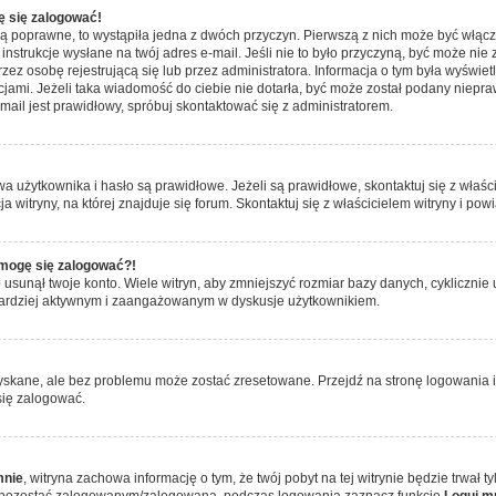
ę się zalogować!
są poprawne, to wystąpiła jedna z dwóch przyczyn. Pierwszą z nich może być włącz
nstrukcje wysłane na twój adres e-mail. Jeśli nie to było przyczyną, być może nie 
 osobę rejestrującą się lub przez administratora. Informacja o tym była wyświetlo
kcjami. Jeżeli taka wiadomość do ciebie nie dotarła, być może został podany niep
mail jest prawidłowy, spróbuj skontaktować się z administratorem.
żytkownika i hasło są prawidłowe. Jeżeli są prawidłowe, skontaktuj się z właścici
itryny, na której znajduje się forum. Skontaktuj się z właścicielem witryny i po
e mogę się zalogować?!
sunął twoje konto. Wiele witryn, aby zmniejszyć rozmiar bazy danych, cyklicznie u
dź bardziej aktywnym i zaangażowanym w dyskusje użytkownikiem.
skane, ale bez problemu może zostać zresetowane. Przejdź na stronę logowania i 
się zalogować.
mnie
, witryna zachowa informację o tym, że twój pobyt na tej witrynie będzie trwał 
y pozostać zalogowanym/zalogowaną, podczas logowania zaznacz funkcję
Loguj m