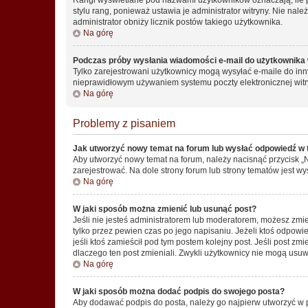
stylu rang, ponieważ ustawia je administrator witryny. Nie należ
administrator obniży licznik postów takiego użytkownika.
Na górę
Podczas próby wysłania wiadomości e-mail do użytkownika 
Tylko zarejestrowani użytkownicy mogą wysyłać e-maile do inny
nieprawidłowym używaniem systemu poczty elektronicznej wit
Na górę
Problemy z pisaniem
Jak utworzyć nowy temat na forum lub wysłać odpowiedź w
Aby utworzyć nowy temat na forum, należy nacisnąć przycisk 
zarejestrować. Na dole strony forum lub strony tematów jest 
Na górę
W jaki sposób można zmienić lub usunąć post?
Jeśli nie jesteś administratorem lub moderatorem, możesz zmie
tylko przez pewien czas po jego napisaniu. Jeżeli ktoś odpowiedz
jeśli ktoś zamieścił pod tym postem kolejny post. Jeśli post zm
dlaczego ten post zmieniali. Zwykli użytkownicy nie mogą usuw
Na górę
W jaki sposób można dodać podpis do swojego posta?
Aby dodawać podpis do posta, należy go najpierw utworzyć w 