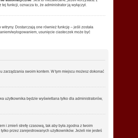
ej funkcji, oznacza to, że administrator ją wyłączył.
itryny. Dostarczają one również funkcję – jeśli została
gowaniem/wylogowaniem, usunięcie ciasteczek może być
anelu zarządzania swoim kontem. W tym miejscu możesz dokonać
wa użytkownika będzie wyświetlana tylko dla administratorów,
ontem i zmień strefę czasową, tak aby była zgodna z twoim
tylko przez zarejestrowanych użytkowników. Jeżeli nie jesteś