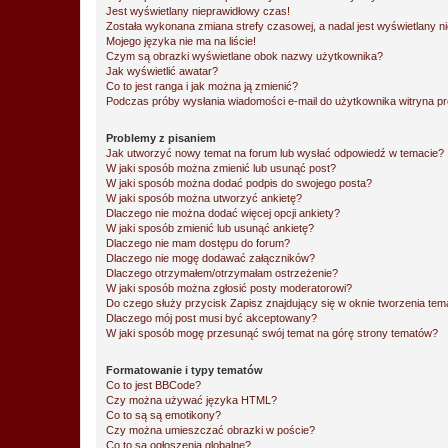
Jest wyświetlany nieprawidłowy czas!
Została wykonana zmiana strefy czasowej, a nadal jest wyświetlany n
Mojego języka nie ma na liście!
Czym są obrazki wyświetlane obok nazwy użytkownika?
Jak wyświetlić awatar?
Co to jest ranga i jak można ją zmienić?
Podczas próby wysłania wiadomości e-mail do użytkownika witryna pr
Problemy z pisaniem
Jak utworzyć nowy temat na forum lub wysłać odpowiedź w temacie?
W jaki sposób można zmienić lub usunąć post?
W jaki sposób można dodać podpis do swojego posta?
W jaki sposób można utworzyć ankietę?
Dlaczego nie można dodać więcej opcji ankiety?
W jaki sposób zmienić lub usunąć ankietę?
Dlaczego nie mam dostępu do forum?
Dlaczego nie mogę dodawać załączników?
Dlaczego otrzymałem/otrzymałam ostrzeżenie?
W jaki sposób można zgłosić posty moderatorowi?
Do czego służy przycisk
Zapisz
znajdujący się w oknie tworzenia tem
Dlaczego mój post musi być akceptowany?
W jaki sposób mogę przesunąć swój temat na górę strony tematów?
Formatowanie i typy tematów
Co to jest BBCode?
Czy można używać języka HTML?
Co to są są emotikony?
Czy można umieszczać obrazki w poście?
Co to są ogłoszenia globalne?