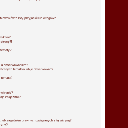
owników z listy przyjaciół lub wrogów?
yników?
stronę?!
 tematy?
ki a obserwowaniem?
ybranych tematów lub je obserwować?
, tematu?
 witrynie?
je załączniki?
 lub zagadnień prawnych związanych z tą witryną?
tryny?