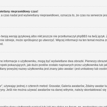
wietlany nieprawidłowy czas!
a czas nadal jest wyświetlany nieprawidłowo, oznacza to, że czas na serwerze jes
 twoją wersję językową albo nikt jeszcze nie przetłumaczył phpBB3 na twój język. 
a nie istnieje, może spróbujesz go utworzyć. Więcej informacji na ten temat można 
ed.
ane informacje o użytkowniku, mogą być wyświetlane dwa obrazki. Pierwszy obrazek
pek pokazujących, jak dużo postów zostało napisanych przez użytkownika lub jaki j
lany powyżej nazwy użytkownika jest znany jako awatar i jest unikatowy lub osobi
ar”, używając jednej z czterech metod: Gravatar, Galeria awatarów, Zdalny awatar 
ryny. Jeśli nie można używać awatarów na danej witrynie, należy skontaktować się 
stów dany użytkownik napisał lub jaki ma status na forum, np. moderatora czy a