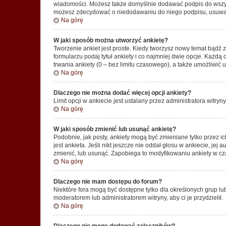
wiadomości. Możesz także domyślnie dodawać podpis do wszyst
możesz zdecydować o niedodawaniu do niego podpisu, usuwaj
Na górę
W jaki sposób można utworzyć ankietę?
Tworzenie ankiet jest proste. Kiedy tworzysz nowy temat bądź 
formularzu podaj tytuł ankiety i co najmniej dwie opcje. Każ
trwania ankiety (0 – bez limitu czasowego), a także umożliwić
Na górę
Dlaczego nie można dodać więcej opcji ankiety?
Limit opcji w ankiecie jest ustalany przez administratora witryn
Na górę
W jaki sposób zmienić lub usunąć ankietę?
Podobnie, jak posty, ankiety mogą być zmieniane tylko przez 
jest ankieta. Jeśli nikt jeszcze nie oddał głosu w ankiecie, jej
zmienić, lub usunąć. Zapobiega to modyfikowaniu ankiety w cza
Na górę
Dlaczego nie mam dostępu do forum?
Niektóre fora mogą być dostępne tylko dla określonych grup lu
moderatorem lub administratorem witryny, aby ci je przydzielił.
Na górę
Dlaczego nie mogę dodawać załączników?