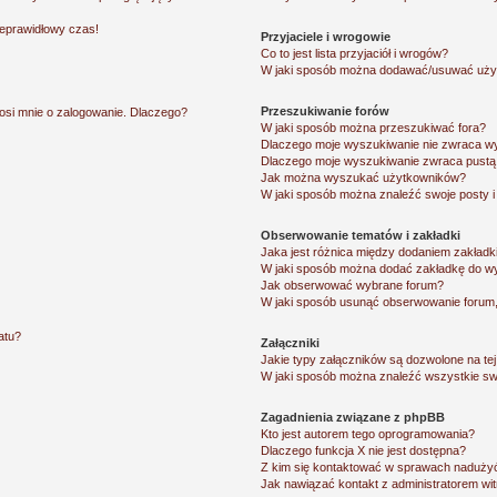
ieprawidłowy czas!
Przyjaciele i wrogowie
Co to jest lista przyjaciół i wrogów?
W jaki sposób można dodawać/usuwać użytk
Przeszukiwanie forów
osi mnie o zalogowanie. Dlaczego?
W jaki sposób można przeszukiwać fora?
Dlaczego moje wyszukiwanie nie zwraca w
Dlaczego moje wyszukiwanie zwraca pustą 
Jak można wyszukać użytkowników?
W jaki sposób można znaleźć swoje posty i
Obserwowanie tematów i zakładki
Jaka jest różnica między dodaniem zakład
W jaki sposób można dodać zakładkę do w
Jak obserwować wybrane forum?
W jaki sposób usunąć obserwowanie forum
atu?
Załączniki
Jakie typy załączników są dozwolone na tej
W jaki sposób można znaleźć wszystkie swo
Zagadnienia związane z phpBB
Kto jest autorem tego oprogramowania?
Dlaczego funkcja X nie jest dostępna?
Z kim się kontaktować w sprawach nadużyć
Jak nawiązać kontakt z administratorem wi