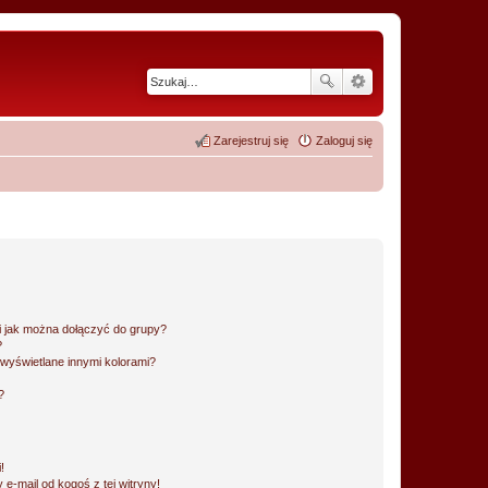
Zarejestruj się
Zaloguj się
 i jak można dołączyć do grupy?
?
wyświetlane innymi kolorami?
?
!
e-mail od kogoś z tej witryny!