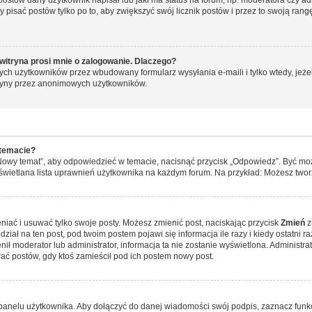
y pisać postów tylko po to, aby zwiększyć swój licznik postów i przez to swoją rangę
witryna prosi mnie o zalogowanie. Dlaczego?
ch użytkowników przez wbudowany formularz wysyłania e-maili i tylko wtedy, jeżeli
ryny przez anonimowych użytkowników.
 temacie?
„Nowy temat”, aby odpowiedzieć w temacie, nacisnąć przycisk „Odpowiedz”. Być mo
wyświetlana lista uprawnień użytkownika na każdym forum. Na przykład: Możesz two
niać i usuwać tylko swoje posty. Możesz zmienić post, naciskając przycisk
Zmień
z
iał na ten post, pod twoim postem pojawi się informacja ile razy i kiedy ostatni raz
ienił moderator lub administrator, informacja ta nie zostanie wyświetlona. Administr
ać postów, gdy ktoś zamieścił pod ich postem nowy post.
panelu użytkownika. Aby dołączyć do danej wiadomości swój podpis, zaznacz funk