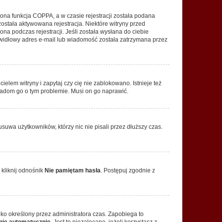
ona funkcja COPPA, a w czasie rejestracji została podana
została aktywowana rejestracja. Niektóre witryny przed
na podczas rejestracji. Jeśli została wysłana do ciebie
rawidłowy adres e-mail lub wiadomość została zatrzymana przez
elem witryny i zapytaj czy cię nie zablokowano. Istnieje też
wiadom go o tym problemie. Musi on go naprawić.
suwa użytkowników, którzy nic nie pisali przez dłuższy czas.
kliknij odnośnik
Nie pamiętam hasła
. Postępuj zgodnie z
tylko określony przez administratora czas. Zapobiega to
nie automatycznie
. Jest to niezalecane, jeżeli korzystasz z