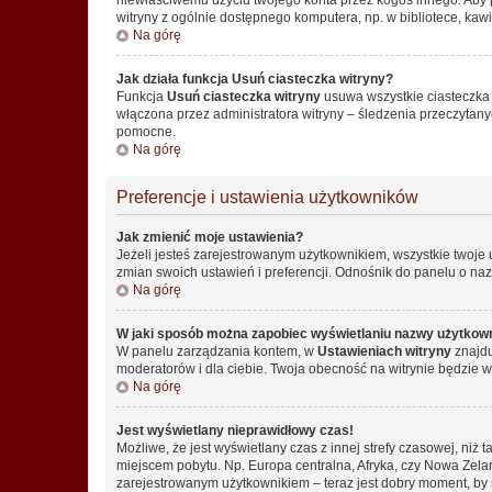
witryny z ogólnie dostępnego komputera, np. w bibliotece, kawiar
Na górę
Jak działa funkcja
Usuń ciasteczka witryny
?
Funkcja
Usuń ciasteczka witryny
usuwa wszystkie ciasteczka u
włączona przez administratora witryny – śledzenia przeczytan
pomocne.
Na górę
Preferencje i ustawienia użytkowników
Jak zmienić moje ustawienia?
Jeżeli jesteś zarejestrowanym użytkownikiem, wszystkie twoje
zmian swoich ustawień i preferencji. Odnośnik do panelu o na
Na górę
W jaki sposób można zapobiec wyświetlaniu nazwy użytkown
W panelu zarządzania kontem, w
Ustawieniach witryny
znajdu
moderatorów i dla ciebie. Twoja obecność na witrynie będzie 
Na górę
Jest wyświetlany nieprawidłowy czas!
Możliwe, że jest wyświetlany czas z innej strefy czasowej, niż 
miejscem pobytu. Np. Europa centralna, Afryka, czy Nowa Zelan
zarejestrowanym użytkownikiem – teraz jest dobry moment, by 