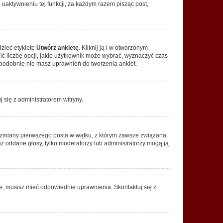
aktywnieniu tej funkcji, za każdym razem pisząc post,
dzieć etykietę
Utwórz ankietę
. Kliknij ją i w otworzonym
ić liczbę opcji, jakie użytkownik może wybrać, wyznaczyć czas
dopodobnie nie masz uprawnień do tworzenia ankiet.
j się z administratorem witryny.
ać zmiany pierwszego posta w wątku, z którym zawsze związana
 już oddane głosy, tylko moderatorzy lub administratorzy mogą ją
je, musisz mieć odpowiednie uprawnienia. Skontaktuj się z