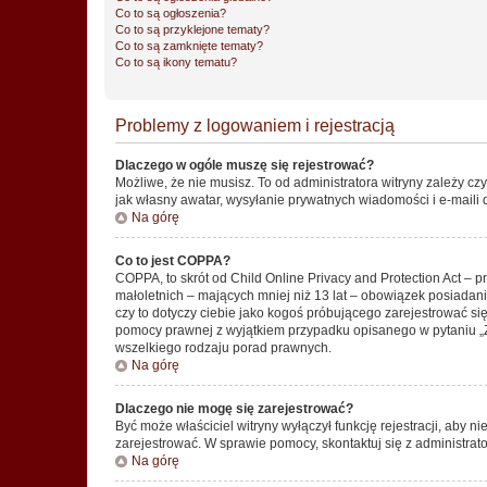
Co to są ogłoszenia?
Co to są przyklejone tematy?
Co to są zamknięte tematy?
Co to są ikony tematu?
Problemy z logowaniem i rejestracją
Dlaczego w ogóle muszę się rejestrować?
Możliwe, że nie musisz. To od administratora witryny zależy cz
jak własny awatar, wysyłanie prywatnych wiadomości i e-maili 
Na górę
Co to jest COPPA?
COPPA, to skrót od Child Online Privacy and Protection Act – 
małoletnich – mających mniej niż 13 lat – obowiązek posiadan
czy to dotyczy ciebie jako kogoś próbującego zarejestrować się 
pomocy prawnej z wyjątkiem przypadku opisanego w pytaniu „Z
wszelkiego rodzaju porad prawnych.
Na górę
Dlaczego nie mogę się zarejestrować?
Być może właściciel witryny wyłączył funkcję rejestracji, aby n
zarejestrować. W sprawie pomocy, skontaktuj się z administrato
Na górę