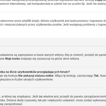
ence internetowej, sali komputerowej w szkole lub na uczelni itp. Jeśli nie widzisz t
tworzone przez phpBB dzięki, którym użytkownik jest autoryzowany i logowany do w
ych i nieprzeczytanych przez użytkownika postów. Jeśli występują problemy z lo
 ustawienia są zapisywane w bazie danych witryny. Aby je zmienić, przejdź do p
zwie
Moje konto
znajduje się zazwyczaj na górze stron witryny.
ika na liście użytkowników przeglądających forum?
je się funkcja
Nie pokazuj statusu online
. Włącz tę funkcję, zaznaczając
Tak
. Naz
wykazana w liczbie ukrytych użytkowników.
ta, w której się znajdujesz. Jeśli tak właśnie jest, przejdź do panelu zarządzania k
dia. Zmiana strefy czasowej, tak jak i większości ustawień, może zostać wykonana 
się zarejestrować.