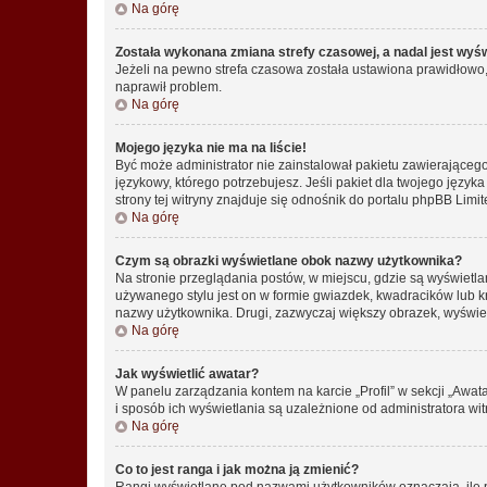
Na górę
Została wykonana zmiana strefy czasowej, a nadal jest wyś
Jeżeli na pewno strefa czasowa została ustawiona prawidłowo, 
naprawił problem.
Na górę
Mojego języka nie ma na liście!
Być może administrator nie zainstalował pakietu zawierającego
językowy, którego potrzebujesz. Jeśli pakiet dla twojego język
strony tej witryny znajduje się odnośnik do portalu phpBB Limit
Na górę
Czym są obrazki wyświetlane obok nazwy użytkownika?
Na stronie przeglądania postów, w miejscu, gdzie są wyświetl
używanego stylu jest on w formie gwiazdek, kwadracików lub kro
nazwy użytkownika. Drugi, zazwyczaj większy obrazek, wyświet
Na górę
Jak wyświetlić awatar?
W panelu zarządzania kontem na karcie „Profil” w sekcji „Awat
i sposób ich wyświetlania są uzależnione od administratora wit
Na górę
Co to jest ranga i jak można ją zmienić?
Rangi wyświetlane pod nazwami użytkowników oznaczają, ile po