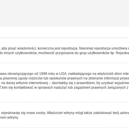
y, aby pisać wiadomości, konieczna jest rejestracja. Niemniej rejestracja umożliwia
do innych użytkowników, możliwość przypisania do grup użytkowników itp. Rejestracj
prawa obowiązującego od 1998 roku w USA, nakładającego na właścicieli stron int
ia pisemnej zgody rodziców lub opiekunów prawnych na zbieranie informacji prywa
na danej witrynie internetowej – skontaktuj się z prawnikiem, by uzyskać wyjaśnieni
 kim się kontaktować w sprawach nadużyć lub zagadnień prawnych związanych z t
ie rejestrowały się nowe osoby. Właściciel witryny mógł także zablokować twój adre
rem witryny.