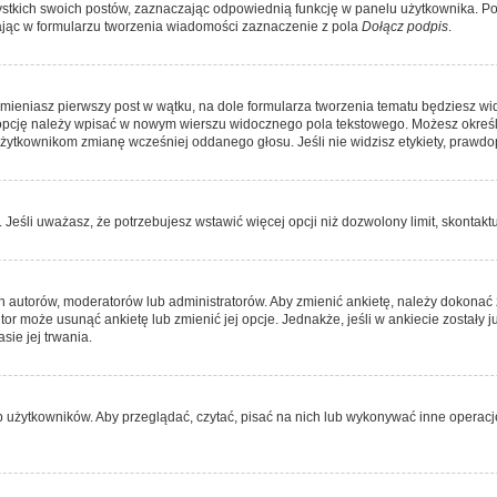
kich swoich postów, zaznaczając odpowiednią funkcję w panelu użytkownika. Po u
ąc w formularzu tworzenia wiadomości zaznaczenie z pola
Dołącz podpis
.
zmieniasz pierwszy post w wątku, na dole formularza tworzenia tematu będziesz wi
dą opcję należy wpisać w nowym wierszu widocznego pola tekstowego. Możesz określ
 użytkownikom zmianę wcześniej oddanego głosu. Jeśli nie widzisz etykiety, praw
y. Jeśli uważasz, że potrzebujesz wstawić więcej opcji niż dozwolony limit, skontaktu
ich autorów, moderatorów lub administratorów. Aby zmienić ankietę, należy dokon
 autor może usunąć ankietę lub zmienić jej opcje. Jednakże, jeśli w ankiecie zostały
sie jej trwania.
b użytkowników. Aby przeglądać, czytać, pisać na nich lub wykonywać inne operac