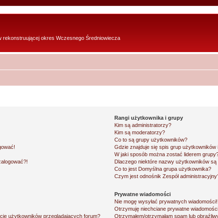
w rekonstruującej okres Wczesnego Średniowiecza
Rangi użytkownika i grupy
Kim są administratorzy?
Kim są moderatorzy?
Co to są grupy użytkowników?
ogować!
Gdzie znajduje się spis grup użytkowników
W jaki sposób można zostać liderem grupy
 zalogować?!
Dlaczego niektóre nazwy użytkowników są 
Co to jest
Domyślna grupa użytkownika
?
Czym jest odnośnik
Zespół administracyjny
Prywatne wiadomości
Nie mogę wysyłać prywatnych wiadomości!
Otrzymuję niechciane prywatne wiadomości
ście użytkowników przeglądających forum?
Otrzymałem/otrzymałam spam lub obraźliwy 