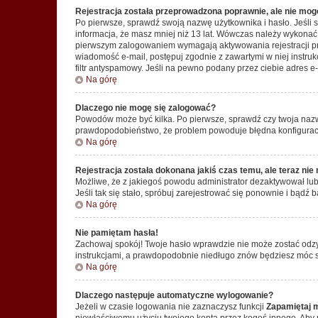
Rejestracja została przeprowadzona poprawnie, ale nie mog
Po pierwsze, sprawdź swoją nazwę użytkownika i hasło. Jeśli 
informacja, że masz mniej niż 13 lat. Wówczas należy wykonać i
pierwszym zalogowaniem wymagają aktywowania rejestracji przez
wiadomość e-mail, postępuj zgodnie z zawartymi w niej instru
filtr antyspamowy. Jeśli na pewno podany przez ciebie adres e-
Na górę
Dlaczego nie mogę się zalogować?
Powodów może być kilka. Po pierwsze, sprawdź czy twoja nazwa u
prawdopodobieństwo, że problem powoduje błędna konfiguracja w
Na górę
Rejestracja została dokonana jakiś czas temu, ale teraz ni
Możliwe, że z jakiegoś powodu administrator dezaktywował lub u
Jeśli tak się stało, spróbuj zarejestrować się ponownie i bą
Na górę
Nie pamiętam hasła!
Zachowaj spokój! Twoje hasło wprawdzie nie może zostać odzy
instrukcjami, a prawdopodobnie niedługo znów będziesz móc 
Na górę
Dlaczego następuje automatyczne wylogowanie?
Jeżeli w czasie logowania nie zaznaczysz funkcji
Zapamiętaj 
niewłaściwemu użyciu twojego konta przez kogoś innego. Ab