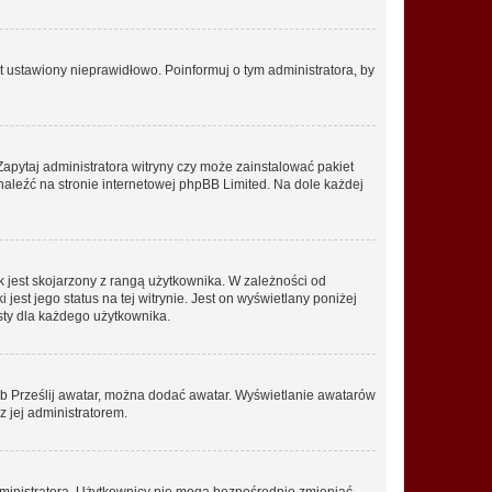
t ustawiony nieprawidłowo. Poinformuj o tym administratora, by
Zapytaj administratora witryny czy może zainstalować pakiet
znaleźć na stronie internetowej phpBB Limited. Na dole każdej
 jest skojarzony z rangą użytkownika. W zależności od
est jego status na tej witrynie. Jest on wyświetlany poniżej
sty dla każdego użytkownika.
lub Prześlij awatar, można dodać awatar. Wyświetlanie awatarów
z jej administratorem.
dministratora. Użytkownicy nie mogą bezpośrednio zmieniać