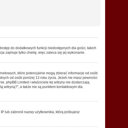
 dostęp do dodatkowych funkcji niedostępnych dla gości, takich
a zajmuje tylko chwilę, więc zaleca się jej wykonanie.
ernetowych, które potencjalnie mogą zbierać informacje od osób
tnych od osób poniżej 13 roku życia. Jeżeli nie masz pewności
e. phpBB Limited i właściciele tej witryny nie dostarczają
ą witryną?”, a także nie są punktem kontaktowym dla
s IP lub zabronił nazwy użytkownika, którą próbujesz