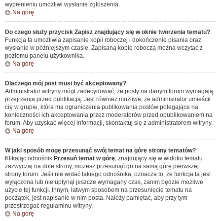
wypełnieniu umożliwi wysłanie zgłoszenia.
Na górę
Do czego służy przycisk
Zapisz
znajdujący się w oknie tworzenia tematu?
Funkcja ta umożliwia zapisanie kopii roboczej i dokończenie pisania oraz
wysłanie w późniejszym czasie. Zapisaną kopię roboczą można wczytać z
poziomu panelu użytkownika.
Na górę
Dlaczego mój post musi być akceptowany?
Administrator witryny mógł zadecydować, że posty na danym forum wymagają
przejrzenia przed publikacją. Jest również możliwe, że administrator umieścił
cię w grupie, która ma ograniczenia publikowania postów polegające na
konieczności ich akceptowania przez moderatorów przed opublikowaniem na
forum. Aby uzyskać więcej informacji, skontaktuj się z administratorem witryny.
Na górę
W jaki sposób mogę przesunąć swój temat na górę strony tematów?
Klikając odnośnik
Przesuń temat w górę
, znajdujący się w widoku tematu
zazwyczaj na dole strony, możesz przesunąć go na samą górę pierwszej
strony forum. Jeśli nie widać takiego odnośnika, oznacza to, że funkcja ta jest
wyłączona lub nie upłynął jeszcze wymagany czas, zanim będzie możliwe
użycie tej funkcji. Innym, łatwym sposobem na przesunięcie tematu na
początek, jest napisanie w nim posta. Należy pamiętać, aby przy tym
przestrzegać regulaminu witryny.
Na górę