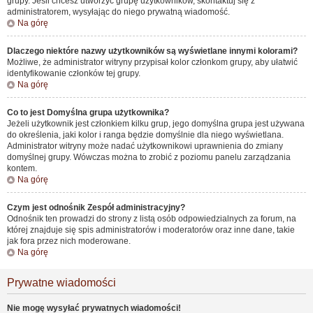
grupy. Jeśli chcesz utworzyć grupę użytkowników, skontaktuj się z
administratorem, wysyłając do niego prywatną wiadomość.
Na górę
Dlaczego niektóre nazwy użytkowników są wyświetlane innymi kolorami?
Możliwe, że administrator witryny przypisał kolor członkom grupy, aby ułatwić
identyfikowanie członków tej grupy.
Na górę
Co to jest
Domyślna grupa użytkownika
?
Jeżeli użytkownik jest członkiem kilku grup, jego domyślna grupa jest używana
do określenia, jaki kolor i ranga będzie domyślnie dla niego wyświetlana.
Administrator witryny może nadać użytkownikowi uprawnienia do zmiany
domyślnej grupy. Wówczas można to zrobić z poziomu panelu zarządzania
kontem.
Na górę
Czym jest odnośnik
Zespół administracyjny
?
Odnośnik ten prowadzi do strony z listą osób odpowiedzialnych za forum, na
której znajduje się spis administratorów i moderatorów oraz inne dane, takie
jak fora przez nich moderowane.
Na górę
Prywatne wiadomości
Nie mogę wysyłać prywatnych wiadomości!