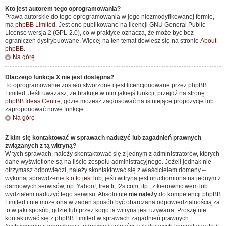
Kto jest autorem tego oprogramowania?
Prawa autorskie do tego oprogramowania w jego niezmodyfikowanej formie,
ma
phpBB Limited
. Jest ono publikowane na licencji GNU General Public
License wersja 2 (GPL-2.0), co w praktyce oznacza, że może być bez
ograniczeń dystrybuowane. Więcej na ten temat dowiesz się na stronie
About
phpBB
.
Na górę
Dlaczego funkcja X nie jest dostępna?
To oprogramowanie zostało stworzone i jest licencjonowane przez phpBB
Limited. Jeśli uważasz, że brakuje w nim jakiejś funkcji, przejdź na stronę
phpBB Ideas Centre
, gdzie możesz zagłosować na istniejące propozycje lub
zaproponować nowe funkcje.
Na górę
Z kim się kontaktować w sprawach nadużyć lub zagadnień prawnych
związanych z tą witryną?
W tych sprawach, należy skontaktować się z jednym z administratorów, których
dane wyświetlone są na liście zespołu administracyjnego. Jeżeli jednak nie
otrzymasz odpowiedzi, należy skontaktować się z właścicielem domeny –
wykonaj sprawdzenie
kto to jest
lub, jeśli witryna jest uruchomiona na jednym z
darmowych serwisów, np. Yahoo!, free.fr, f2s.com, itp., z kierownictwem lub
wydziałem nadużyć tego serwisu. Absolutnie
nie należy
do kompetencji phpBB
Limited i nie może ona w żaden sposób być obarczana odpowiedzialnością za
to w jaki sposób, gdzie lub przez kogo ta witryna jest używana. Proszę nie
kontaktować się z phpBB Limited w sprawach zagadnień prawnych