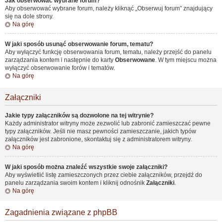
Jak obserwować wybrane forum?
Aby obserwować wybrane forum, należy kliknąć „Obserwuj forum” znajdujący
się na dole strony.
Na górę
W jaki sposób usunąć obserwowanie forum, tematu?
Aby wyłączyć funkcję obserwowania forum, tematu, należy przejść do panelu
zarządzania kontem i następnie do karty
Obserwowane
. W tym miejscu można
wyłączyć obserwowanie forów i tematów.
Na górę
Załączniki
Jakie typy załączników są dozwolone na tej witrynie?
Każdy administrator witryny może zezwolić lub zabronić zamieszczać pewne
typy załączników. Jeśli nie masz pewności zamieszczanie, jakich typów
załączników jest zabronione, skontaktuj się z administratorem witryny.
Na górę
W jaki sposób można znaleźć wszystkie swoje załączniki?
Aby wyświetlić listę zamieszczonych przez ciebie załączników, przejdź do
panelu zarządzania swoim kontem i kliknij odnośnik
Załączniki
.
Na górę
Zagadnienia związane z phpBB