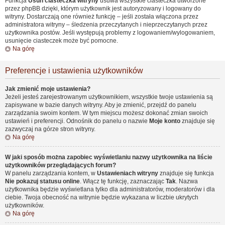
Funkcja
Usuń ciasteczka witryny
usuwa wszystkie ciasteczka utworzone
przez phpBB dzięki, którym użytkownik jest autoryzowany i logowany do
witryny. Dostarczają one również funkcję – jeśli została włączona przez
administratora witryny – śledzenia przeczytanych i nieprzeczytanych przez
użytkownika postów. Jeśli występują problemy z logowaniem/wylogowaniem,
usunięcie ciasteczek może być pomocne.
Na górę
Preferencje i ustawienia użytkowników
Jak zmienić moje ustawienia?
Jeżeli jesteś zarejestrowanym użytkownikiem, wszystkie twoje ustawienia są
zapisywane w bazie danych witryny. Aby je zmienić, przejdź do panelu
zarządzania swoim kontem. W tym miejscu możesz dokonać zmian swoich
ustawień i preferencji. Odnośnik do panelu o nazwie
Moje konto
znajduje się
zazwyczaj na górze stron witryny.
Na górę
W jaki sposób można zapobiec wyświetlaniu nazwy użytkownika na liście
użytkowników przeglądających forum?
W panelu zarządzania kontem, w
Ustawieniach witryny
znajduje się funkcja
Nie pokazuj statusu online
. Włącz tę funkcję, zaznaczając
Tak
. Nazwa
użytkownika będzie wyświetlana tylko dla administratorów, moderatorów i dla
ciebie. Twoja obecność na witrynie będzie wykazana w liczbie ukrytych
użytkowników.
Na górę