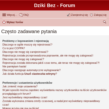
Dziki Bez - Forum
Więcej…
FAQ
Zarejestruj się
Zaloguj się
Wykaz forów
zu
Często zadawane pytania
kaj
Problemy z logowaniem i rejestracją
Dlaczego w ogóle muszę się rejestrować?
Co to jest COPPA?
Dlaczego nie mogę się zarejestrować?
Rejestracja została przeprowadzona poprawnie, ale nie mogę się zalogować!
Dlaczego nie mogę się zalogować?
Rejestracja została dokonana jakiś czas temu, ale teraz nie mogę się zalogować?!
Nie pamiętam hasła!
Dlaczego następuje automatyczne wylogowanie?
Jak działa funkcja
Usuń ciasteczka witryny
?
Preferencje i ustawienia użytkowników
Jak zmienić moje ustawienia?
W jaki sposób można zapobiec wyświetlaniu nazwy użytkownika na liście użytkowników
przeglądających forum?
Jest wyświetlany nieprawidłowy czas!
Została wykonana zmiana strefy czasowej, a nadal jest wyświetlany nieprawidłowy
czas!
Mojego języka nie ma na liście!