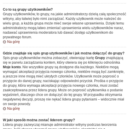
Co to są grupy użytkowników?
Grupy użytkowników, to grupy, na jakie administratorzy dzielą całą społeczność
witryny, aby łatwiej było nimi zarządzać. Każdy użytkownik może należeć do
wielu grup, a każda grupa może mieć swoje własne uprawnienia. Dzięki temu
administratorzy mogą łatwo zmieniać uprawnienia wielu użytkowników naraz,
nadawać uprawnienia moderatora lub dawać dostęp użytkownikom do
prywatnego forum.
Na górę
Gdzie znajduje się spis grup użytkowników i jak można dołączyć do grupy?
Spis grup użytkowników można zobaczyć, otwierając kartę
Grupy
znajdującą
się w panelu zarządzania kontem, który otwiera się po kliknięciu odnośnika
Moje konto
. Nie wszystkie grupy są dostępne dla każdego. Niektóre mogą
wymagać akceptacji przyjęcia nowego członka, niektóre mogą być zamknięte,
a jeszcze inne mogą mieć ukrytych członków. Użytkownik może poprosić o
przyjęcie do danej grupy, naciskając odpowiedni przycisk. Prośba o przyjęcie
do grupy, która wymaga akceptacji przyjęcia nowego członka, musi zostać
zaakceptowana przez lidera grupy. Może on poprosić użytkownika o podanie
wyjaśnień, dlaczego chce on dołączyć do tej grupy. W przypadku otrzymania
negatywnej decyzji, proszę nie nękać lidera grupy pytaniami – widocznie miał
on swoje powody.
Na górę
W jaki sposób można zostać liderem grupy?
Lidera grupy zazwyczaj mianuje administrator witryny podczas tworzenia