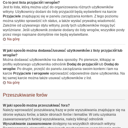
Co to jest lista przyjaciół i wrogów?
Jest to lista, którą można użyć do organizowania różnych użytkowników
witryny. Użytkownicy dodani do listy przyjaciół będą wyświetleni na karcie
Przyjaciele
znajdującej się w panelu zarządzania kontem. Z tego poziomu
można szybko sprawdzić ich status, a także wysłać prywatną wiadomość.
Zależnie od używanego stylu witryny, posty tych użytkowników mogą być
wyróżniane. Jeśli użytkownik zostanie dodany do listy wrogów, wszystkie posty
przez niego napisane domyślnie nie będą wyświetlane.
Na górę
W jaki sposób można dodawać/usuwać użytkowników z listy przyjaciół lub
wrogów?
Można dodawać użytkowników na dwa sposoby. Po pierwsze, klikając w
profilu wybranego użytkownika odnośnik
Dodaj do przyjaciół
lub
Dodaj do
wrogów
. Po drugie, przejść do panelu zarządzania swoim kontem i tam na
karcie
Przyjaciele i wrogowie
wprowadzić odpowiednie dane użytkownika. Na
tej samej karcie można także usuwać użytkowników z list.
Na górę
Przeszukiwanie forów
W jaki sposób można przeszukiwać fora?
Należy wprowadzić poszukiwaną frazę w pole wyszukiwania znajdujące się na
stronie wykazu forów, a także stronach forów i tematów. W celu uzyskania
zaawansowanych funkcji wyszukiwania, należy kliknąć odnośnik
Wyszukiwanie zaawansowane
dostępny na wszystkich stronach witryny.