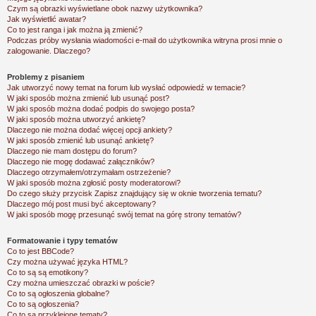
Czym są obrazki wyświetlane obok nazwy użytkownika?
Jak wyświetlić awatar?
Co to jest ranga i jak można ją zmienić?
Podczas próby wysłania wiadomości e-mail do użytkownika witryna prosi mnie o
zalogowanie. Dlaczego?
Problemy z pisaniem
Jak utworzyć nowy temat na forum lub wysłać odpowiedź w temacie?
W jaki sposób można zmienić lub usunąć post?
W jaki sposób można dodać podpis do swojego posta?
W jaki sposób można utworzyć ankietę?
Dlaczego nie można dodać więcej opcji ankiety?
W jaki sposób zmienić lub usunąć ankietę?
Dlaczego nie mam dostępu do forum?
Dlaczego nie mogę dodawać załączników?
Dlaczego otrzymałem/otrzymałam ostrzeżenie?
W jaki sposób można zgłosić posty moderatorowi?
Do czego służy przycisk
Zapisz
znajdujący się w oknie tworzenia tematu?
Dlaczego mój post musi być akceptowany?
W jaki sposób mogę przesunąć swój temat na górę strony tematów?
Formatowanie i typy tematów
Co to jest BBCode?
Czy można używać języka HTML?
Co to są są emotikony?
Czy można umieszczać obrazki w poście?
Co to są ogłoszenia globalne?
Co to są ogłoszenia?
Co to są przyklejone tematy?