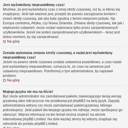
Jest wyświetlany nieprawidłowy czas!
Możliwe, że jest wyświetlany czas z innej strefy czasowej, niż ta, w której się
znajdujesz. Jeśli tak właśnie jest, przejdź do panelu zarządzania kontem i
zmień strefę czasową, tak aby była zgodna z twoim miejscem pobytu. Np.
Europa centralna, Afryka, czy Nowa Zelandia. Zmiana strefy czasowej, tak jak i
większości ustawień, może zostać wykonana tylko przez zarejestrowanych
użytkowników. Jeżeli nie jesteś zarejestrowanym użytkownikiem – teraz jest
dobry moment, by się zarejestrować.
Na górę
Została wykonana zmiana strefy czasowej, a nadal jest wyświetlany
nieprawidłowy czas!
Jeżeli na pewno strefa czasowa została ustawiona prawidłowo, a czas nadal
jest wyświetlany nieprawidłowo, oznacza to, że czas na serwerze jest
ustawiony nieprawidłowo. Poinformuj o tym administratora, by naprawił
problem.
Na górę
Mojego języka nie ma na liście!
Być może administrator nie zainstalował pakietu zawierającego twoją wersję
językową albo nikt jeszcze nie przetłumaczył phpBB3 na twój język. Zapytaj
administratora witryny czy może zainstalować pakiet językowy, którego
potrzebujesz. Jeśli pakiet dla twojego języka nie istnieje, może spróbujesz go
utworzyć. Więcej informacji na ten temat można znaleźć na stronie
internetowej phpBB Limited. Na dole każdej strony tej witryny znajduje się
odnośnik do portalu phpBB Limited.