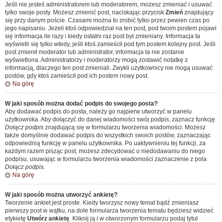
Jeśli nie jesteś administratorem lub moderatorem, możesz zmieniać i usuwać
tylko swoje posty. Możesz zmienić post, naciskając przycisk
Zmień
znajdujący
się przy danym poście. Czasami można to zrobić tylko przez pewien czas po
jego napisaniu. Jeżeli ktoś odpowiedział na ten post, pod twoim postem pojawi
się informacja ile razy i kiedy ostatni raz post był zmieniany. Informacja ta
wyświetli się tylko wtedy, jeśli ktoś zamieścił pod tym postem kolejny post. Jeśli
post zmienił moderator lub administrator, informacja ta nie zostanie
wyświetlona. Administratorzy i moderatorzy mogą zostawić notatkę z
informacją, dlaczego ten post zmieniali. Zwykli użytkownicy nie mogą usuwać
postów, gdy ktoś zamieścił pod ich postem nowy post.
Na górę
W jaki sposób można dodać podpis do swojego posta?
Aby dodawać podpis do posta, należy go najpierw utworzyć w panelu
użytkownika. Aby dołączyć do danej wiadomości swój podpis, zaznacz funkcję
Dołącz podpis
znajdującą się w formularzu tworzenia wiadomości. Możesz
także domyślnie dodawać podpis do wszystkich swoich postów, zaznaczając
odpowiednią funkcję w panelu użytkownika. Po uaktywnieniu tej funkcji, za
każdym razem pisząc post, możesz zdecydować o niedodawaniu do niego
podpisu, usuwając w formularzu tworzenia wiadomości zaznaczenie z pola
Dołącz podpis
.
Na górę
W jaki sposób można utworzyć ankietę?
Tworzenie ankiet jest proste. Kiedy tworzysz nowy temat bądź zmieniasz
pierwszy post w wątku, na dole formularza tworzenia tematu będziesz widzieć
etykietę
Utwórz ankietę
. Kliknij ją i w otworzonym formularzu podaj tytuł