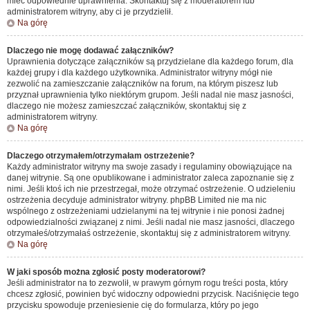
mieć odpowiednie uprawnienia. Skontaktuj się z moderatorem lub
administratorem witryny, aby ci je przydzielił.
Na górę
Dlaczego nie mogę dodawać załączników?
Uprawnienia dotyczące załączników są przydzielane dla każdego forum, dla
każdej grupy i dla każdego użytkownika. Administrator witryny mógł nie
zezwolić na zamieszczanie załączników na forum, na którym piszesz lub
przyznał uprawnienia tylko niektórym grupom. Jeśli nadal nie masz jasności,
dlaczego nie możesz zamieszczać załączników, skontaktuj się z
administratorem witryny.
Na górę
Dlaczego otrzymałem/otrzymałam ostrzeżenie?
Każdy administrator witryny ma swoje zasady i regulaminy obowiązujące na
danej witrynie. Są one opublikowane i administrator zaleca zapoznanie się z
nimi. Jeśli ktoś ich nie przestrzegał, może otrzymać ostrzeżenie. O udzieleniu
ostrzeżenia decyduje administrator witryny. phpBB Limited nie ma nic
wspólnego z ostrzeżeniami udzielanymi na tej witrynie i nie ponosi żadnej
odpowiedzialności związanej z nimi. Jeśli nadal nie masz jasności, dlaczego
otrzymałeś/otrzymałaś ostrzeżenie, skontaktuj się z administratorem witryny.
Na górę
W jaki sposób można zgłosić posty moderatorowi?
Jeśli administrator na to zezwolił, w prawym górnym rogu treści posta, który
chcesz zgłosić, powinien być widoczny odpowiedni przycisk. Naciśnięcie tego
przycisku spowoduje przeniesienie cię do formularza, który po jego