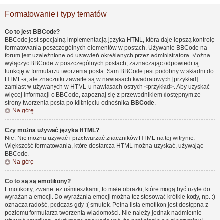
Formatowanie i typy tematów
Co to jest BBCode?
BBCode jest specjalną implementacją języka HTML, która daje lepszą kontrolę
formatowania poszczególnych elementów w postach. Używanie BBCode na
forum jest uzależnione od ustawień określanych przez administratora. Można
wyłączyć BBCode w poszczególnych postach, zaznaczając odpowiednią
funkcję w formularzu tworzenia posta. Sam BBCode jest podobny w składni do
HTML-a, ale znaczniki zawarte są w nawiasach kwadratowych [przykład]
zamiast w używanych w HTML-u nawiasach ostrych <przykład>. Aby uzyskać
więcej informacji o BBCode, zapoznaj się z przewodnikiem dostępnym ze
strony tworzenia posta po kliknięciu odnośnika
BBCode
.
Na górę
Czy można używać języka HTML?
Nie. Nie można używać i przetwarzać znaczników HTML na tej witrynie.
Większość formatowania, które dostarcza HTML można uzyskać, używając
BBCode.
Na górę
Co to są są emotikony?
Emotikony, zwane też uśmieszkami, to małe obrazki, które mogą być użyte do
wyrażania emocji. Do wyrażania emocji można też stosować krótkie kody, np. :)
oznacza radość, podczas gdy :( smutek. Pełna lista emotikon jest dostępna z
poziomu formularza tworzenia wiadomości. Nie należy jednak nadmiernie