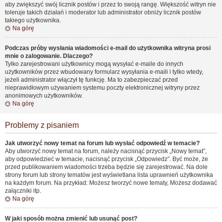
aby zwiększyć swój licznik postów i przez to swoją rangę. Większość witryn nie
toleruje takich działań i moderator lub administrator obniży licznik postów
takiego użytkownika.
Na górę
Podczas próby wysłania wiadomości e-mail do użytkownika witryna prosi
mnie o zalogowanie. Dlaczego?
Tylko zarejestrowani użytkownicy mogą wysyłać e-maile do innych
użytkowników przez wbudowany formularz wysyłania e-maili i tylko wtedy,
jeżeli administrator włączył tę funkcję. Ma to zabezpieczać przed
nieprawidłowym używaniem systemu poczty elektronicznej witryny przez
anonimowych użytkowników.
Na górę
Problemy z pisaniem
Jak utworzyć nowy temat na forum lub wysłać odpowiedź w temacie?
Aby utworzyć nowy temat na forum, należy nacisnąć przycisk „Nowy temat”,
aby odpowiedzieć w temacie, nacisnąć przycisk „Odpowiedz”. Być może, że
przed publikowaniem wiadomości trzeba będzie się zarejestrować. Na dole
strony forum lub strony tematów jest wyświetlana lista uprawnień użytkownika
na każdym forum. Na przykład: Możesz tworzyć nowe tematy, Możesz dodawać
załączniki itp.
Na górę
W jaki sposób można zmienić lub usunąć post?