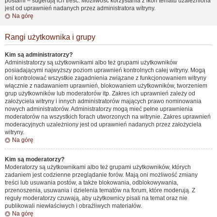
postami – sugerują ich treść. Możliwość korzystania z ikon tematu uzależniona
jest od uprawnień nadanych przez administratora witryny.
Na górę
Rangi użytkownika i grupy
Kim są administratorzy?
Administratorzy są użytkownikami albo też grupami użytkowników
posiadającymi najwyższy poziom uprawnień kontrolnych całej witryny. Mogą
oni kontrolować wszystkie zagadnienia związane z funkcjonowaniem witryny
włącznie z nadawaniem uprawnień, blokowaniem użytkowników, tworzeniem
grup użytkowników lub moderatorów itp. Zakres ich uprawnień zależy od
założyciela witryny i innych administratorów mających prawo nominowania
nowych administratorów. Administratorzy mogą mieć pełne uprawnienia
moderatorów na wszystkich forach utworzonych na witrynie. Zakres uprawnień
moderacyjnych uzależniony jest od uprawnień nadanych przez założyciela
witryny.
Na górę
Kim są moderatorzy?
Moderatorzy są użytkownikami albo też grupami użytkowników, których
zadaniem jest codzienne przeglądanie forów. Mają oni możliwość zmiany
treści lub usuwania postów, a także blokowania, odblokowywania,
przenoszenia, usuwania i dzielenia tematów na forum, które moderują. Z
reguły moderatorzy czuwają, aby użytkownicy pisali na temat oraz nie
publikowali niewłaściwych i obraźliwych materiałów.
Na górę