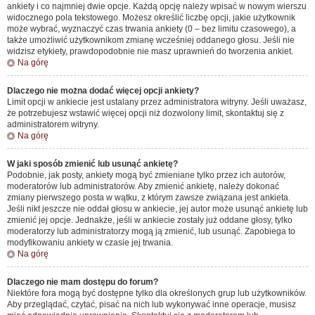
ankiety i co najmniej dwie opcje. Każdą opcję należy wpisać w nowym wierszu
widocznego pola tekstowego. Możesz określić liczbę opcji, jakie użytkownik
może wybrać, wyznaczyć czas trwania ankiety (0 – bez limitu czasowego), a
także umożliwić użytkownikom zmianę wcześniej oddanego głosu. Jeśli nie
widzisz etykiety, prawdopodobnie nie masz uprawnień do tworzenia ankiet.
Na górę
Dlaczego nie można dodać więcej opcji ankiety?
Limit opcji w ankiecie jest ustalany przez administratora witryny. Jeśli uważasz,
że potrzebujesz wstawić więcej opcji niż dozwolony limit, skontaktuj się z
administratorem witryny.
Na górę
W jaki sposób zmienić lub usunąć ankietę?
Podobnie, jak posty, ankiety mogą być zmieniane tylko przez ich autorów,
moderatorów lub administratorów. Aby zmienić ankietę, należy dokonać
zmiany pierwszego posta w wątku, z którym zawsze związana jest ankieta.
Jeśli nikt jeszcze nie oddał głosu w ankiecie, jej autor może usunąć ankietę lub
zmienić jej opcje. Jednakże, jeśli w ankiecie zostały już oddane głosy, tylko
moderatorzy lub administratorzy mogą ją zmienić, lub usunąć. Zapobiega to
modyfikowaniu ankiety w czasie jej trwania.
Na górę
Dlaczego nie mam dostępu do forum?
Niektóre fora mogą być dostępne tylko dla określonych grup lub użytkowników.
Aby przeglądać, czytać, pisać na nich lub wykonywać inne operacje, musisz