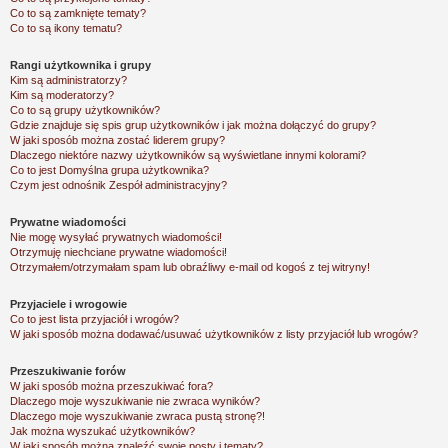
Co to są zamknięte tematy?
Co to są ikony tematu?
Rangi użytkownika i grupy
Kim są administratorzy?
Kim są moderatorzy?
Co to są grupy użytkowników?
Gdzie znajduje się spis grup użytkowników i jak można dołączyć do grupy?
W jaki sposób można zostać liderem grupy?
Dlaczego niektóre nazwy użytkowników są wyświetlane innymi kolorami?
Co to jest
Domyślna grupa użytkownika
?
Czym jest odnośnik
Zespół administracyjny
?
Prywatne wiadomości
Nie mogę wysyłać prywatnych wiadomości!
Otrzymuję niechciane prywatne wiadomości!
Otrzymałem/otrzymałam spam lub obraźliwy e-mail od kogoś z tej witryny!
Przyjaciele i wrogowie
Co to jest lista przyjaciół i wrogów?
W jaki sposób można dodawać/usuwać użytkowników z listy przyjaciół lub wrogów?
Przeszukiwanie forów
W jaki sposób można przeszukiwać fora?
Dlaczego moje wyszukiwanie nie zwraca wyników?
Dlaczego moje wyszukiwanie zwraca pustą stronę?!
Jak można wyszukać użytkowników?
W jaki sposób można znaleźć swoje posty i tematy?