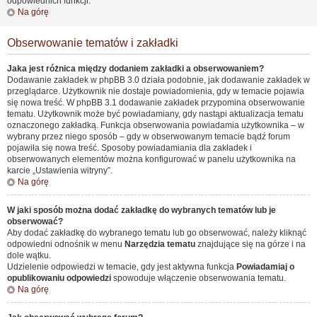
odpowiednich funkcji.
Na górę
Obserwowanie tematów i zakładki
Jaka jest różnica między dodaniem zakładki a obserwowaniem?
Dodawanie zakładek w phpBB 3.0 działa podobnie, jak dodawanie zakładek w
przeglądarce. Użytkownik nie dostaje powiadomienia, gdy w temacie pojawia
się nowa treść. W phpBB 3.1 dodawanie zakładek przypomina obserwowanie
tematu. Użytkownik może być powiadamiany, gdy nastąpi aktualizacja tematu
oznaczonego zakładką. Funkcja obserwowania powiadamia użytkownika – w
wybrany przez niego sposób – gdy w obserwowanym temacie bądź forum
pojawiła się nowa treść. Sposoby powiadamiania dla zakładek i
obserwowanych elementów można konfigurować w panelu użytkownika na
karcie „Ustawienia witryny”.
Na górę
W jaki sposób można dodać zakładkę do wybranych tematów lub je
obserwować?
Aby dodać zakładkę do wybranego tematu lub go obserwować, należy kliknąć
odpowiedni odnośnik w menu
Narzędzia tematu
znajdujące się na górze i na
dole wątku.
Udzielenie odpowiedzi w temacie, gdy jest aktywna funkcja
Powiadamiaj o
opublikowaniu odpowiedzi
spowoduje włączenie obserwowania tematu.
Na górę