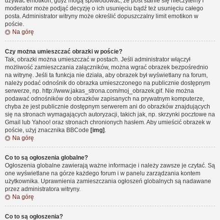
używać emotikon, gdyż mogą spowodować, że post stanie się nieczytelny i
moderator może podjąć decyzję o ich usunięciu bądź też usunięciu całego
posta. Administrator witryny może określić dopuszczalny limit emotikon w
poście.
Na górę
Czy można umieszczać obrazki w poście?
Tak, obrazki można umieszczać w postach. Jeśli administrator włączył
możliwość zamieszczania załączników, można wgrać obrazek bezpośrednio
na witrynę. Jeśli ta funkcja nie działa, aby obrazek był wyświetlany na forum,
należy podać odnośnik do obrazka umieszczonego na publicznie dostępnym
serwerze, np. http://www.jakas_strona.com/moj_obrazek.gif. Nie można
podawać odnośników do obrazków zapisanych na prywatnym komputerze,
chyba że jest publicznie dostępnym serwerem ani do obrazków znajdujących
się na stronach wymagających autoryzacji, takich jak, np. skrzynki pocztowe na
Gmail lub Yahoo! oraz stronach chronionych hasłem. Aby umieścić obrazek w
poście, użyj znacznika BBCode
[img]
.
Na górę
Co to są ogłoszenia globalne?
Ogłoszenia globalne zawierają ważne informacje i należy zawsze je czytać. Są
one wyświetlane na górze każdego forum i w panelu zarządzania kontem
użytkownika. Uprawnienia zamieszczania ogłoszeń globalnych są nadawane
przez administratora witryny.
Na górę
Co to są ogłoszenia?