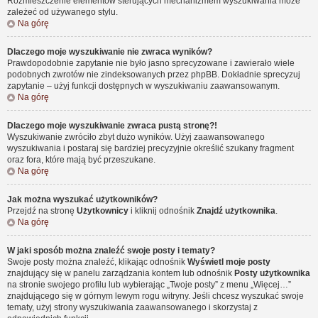
Rozmieszczenie elementów sterujących mechanizmem wyszukiwania może
zależeć od używanego stylu.
Na górę
Dlaczego moje wyszukiwanie nie zwraca wyników?
Prawdopodobnie zapytanie nie było jasno sprecyzowane i zawierało wiele
podobnych zwrotów nie zindeksowanych przez phpBB. Dokładnie sprecyzuj
zapytanie – użyj funkcji dostępnych w wyszukiwaniu zaawansowanym.
Na górę
Dlaczego moje wyszukiwanie zwraca pustą stronę?!
Wyszukiwanie zwróciło zbyt dużo wyników. Użyj zaawansowanego
wyszukiwania i postaraj się bardziej precyzyjnie określić szukany fragment
oraz fora, które mają być przeszukane.
Na górę
Jak można wyszukać użytkowników?
Przejdź na stronę
Użytkownicy
i kliknij odnośnik
Znajdź użytkownika
.
Na górę
W jaki sposób można znaleźć swoje posty i tematy?
Swoje posty można znaleźć, klikając odnośnik
Wyświetl moje posty
znajdujący się w panelu zarządzania kontem lub odnośnik
Posty użytkownika
na stronie swojego profilu lub wybierając „Twoje posty” z menu „Więcej…”
znajdującego się w górnym lewym rogu witryny. Jeśli chcesz wyszukać swoje
tematy, użyj strony wyszukiwania zaawansowanego i skorzystaj z