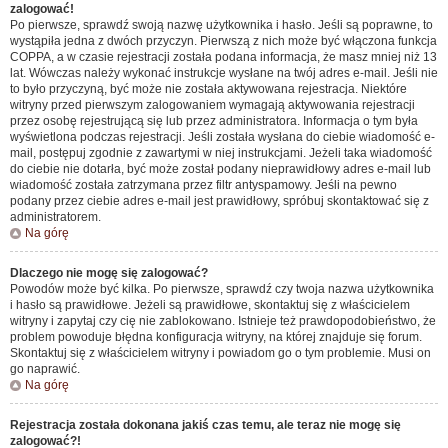
zalogować!
Po pierwsze, sprawdź swoją nazwę użytkownika i hasło. Jeśli są poprawne, to
wystąpiła jedna z dwóch przyczyn. Pierwszą z nich może być włączona funkcja
COPPA, a w czasie rejestracji została podana informacja, że masz mniej niż 13
lat. Wówczas należy wykonać instrukcje wysłane na twój adres e-mail. Jeśli nie
to było przyczyną, być może nie została aktywowana rejestracja. Niektóre
witryny przed pierwszym zalogowaniem wymagają aktywowania rejestracji
przez osobę rejestrującą się lub przez administratora. Informacja o tym była
wyświetlona podczas rejestracji. Jeśli została wysłana do ciebie wiadomość e-
mail, postępuj zgodnie z zawartymi w niej instrukcjami. Jeżeli taka wiadomość
do ciebie nie dotarła, być może został podany nieprawidłowy adres e-mail lub
wiadomość została zatrzymana przez filtr antyspamowy. Jeśli na pewno
podany przez ciebie adres e-mail jest prawidłowy, spróbuj skontaktować się z
administratorem.
Na górę
Dlaczego nie mogę się zalogować?
Powodów może być kilka. Po pierwsze, sprawdź czy twoja nazwa użytkownika
i hasło są prawidłowe. Jeżeli są prawidłowe, skontaktuj się z właścicielem
witryny i zapytaj czy cię nie zablokowano. Istnieje też prawdopodobieństwo, że
problem powoduje błędna konfiguracja witryny, na której znajduje się forum.
Skontaktuj się z właścicielem witryny i powiadom go o tym problemie. Musi on
go naprawić.
Na górę
Rejestracja została dokonana jakiś czas temu, ale teraz nie mogę się
zalogować?!