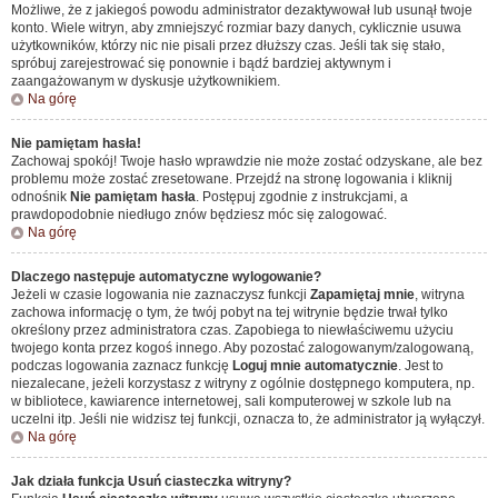
Możliwe, że z jakiegoś powodu administrator dezaktywował lub usunął twoje
konto. Wiele witryn, aby zmniejszyć rozmiar bazy danych, cyklicznie usuwa
użytkowników, którzy nic nie pisali przez dłuższy czas. Jeśli tak się stało,
spróbuj zarejestrować się ponownie i bądź bardziej aktywnym i
zaangażowanym w dyskusje użytkownikiem.
Na górę
Nie pamiętam hasła!
Zachowaj spokój! Twoje hasło wprawdzie nie może zostać odzyskane, ale bez
problemu może zostać zresetowane. Przejdź na stronę logowania i kliknij
odnośnik
Nie pamiętam hasła
. Postępuj zgodnie z instrukcjami, a
prawdopodobnie niedługo znów będziesz móc się zalogować.
Na górę
Dlaczego następuje automatyczne wylogowanie?
Jeżeli w czasie logowania nie zaznaczysz funkcji
Zapamiętaj mnie
, witryna
zachowa informację o tym, że twój pobyt na tej witrynie będzie trwał tylko
określony przez administratora czas. Zapobiega to niewłaściwemu użyciu
twojego konta przez kogoś innego. Aby pozostać zalogowanym/zalogowaną,
podczas logowania zaznacz funkcję
Loguj mnie automatycznie
. Jest to
niezalecane, jeżeli korzystasz z witryny z ogólnie dostępnego komputera, np.
w bibliotece, kawiarence internetowej, sali komputerowej w szkole lub na
uczelni itp. Jeśli nie widzisz tej funkcji, oznacza to, że administrator ją wyłączył.
Na górę
Jak działa funkcja
Usuń ciasteczka witryny
?