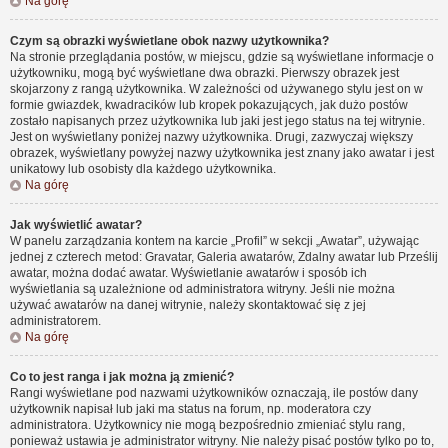
Na górę
Czym są obrazki wyświetlane obok nazwy użytkownika?
Na stronie przeglądania postów, w miejscu, gdzie są wyświetlane informacje o
użytkowniku, mogą być wyświetlane dwa obrazki. Pierwszy obrazek jest
skojarzony z rangą użytkownika. W zależności od używanego stylu jest on w
formie gwiazdek, kwadracików lub kropek pokazujących, jak dużo postów
zostało napisanych przez użytkownika lub jaki jest jego status na tej witrynie.
Jest on wyświetlany poniżej nazwy użytkownika. Drugi, zazwyczaj większy
obrazek, wyświetlany powyżej nazwy użytkownika jest znany jako awatar i jest
unikatowy lub osobisty dla każdego użytkownika.
Na górę
Jak wyświetlić awatar?
W panelu zarządzania kontem na karcie „Profil” w sekcji „Awatar”, używając
jednej z czterech metod: Gravatar, Galeria awatarów, Zdalny awatar lub Prześlij
awatar, można dodać awatar. Wyświetlanie awatarów i sposób ich
wyświetlania są uzależnione od administratora witryny. Jeśli nie można
używać awatarów na danej witrynie, należy skontaktować się z jej
administratorem.
Na górę
Co to jest ranga i jak można ją zmienić?
Rangi wyświetlane pod nazwami użytkowników oznaczają, ile postów dany
użytkownik napisał lub jaki ma status na forum, np. moderatora czy
administratora. Użytkownicy nie mogą bezpośrednio zmieniać stylu rang,
ponieważ ustawia je administrator witryny. Nie należy pisać postów tylko po to,