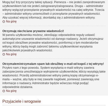
Mogą być trzy przyczyny takiej sytuacji. Pierwsza – nie jesteś zarejestrowanym
użytkownikiem lub nie jesteś zalogowany/zalogowana. Druga – administrator
witryny wyłączył przesyłanie prywatnych wiadomości na całej witrynie. Trzecia
– administrator witryny uniemożliwił ci przesyłanie prywatnych wiadomości.
Aby uzyskać więcej informacji, skontaktuj się z administratorem witryny.
Na górę
Otrzymuję niechciane prywatne wiadomości!
W panelu użytkownika możesz, określając odpowiednie reguły ustawić
automatyczne usuwanie wiadomości od danego nadawcy. Jeżeli otrzymujesz
od kogoś obraźliwe prywatne wiadomości, poinformuj o tym moderatorów
witryny, którzy będą mogli zabronić takiemu użytkownikowi wysyłania
jakichkolwiek prywatnych wiadomości.
Na górę
Otrzymałem/otrzymałam spam lub obraźliwy e-mail od kogoś z tej witryny!
Przykro nam z tego powodu. System wysyłania e-maili witryny zawiera
zabezpieczenia umożliwiające wytropienie użytkowników, którzy wysyłają takie
wiadomości. Prześlij administratorowi witryny pełną kopię otrzymanego e-
maila – ważne, aby były w niej zawarte nagłówki, ponieważ zawierają one
informacje o nadawcy. Administrator będzie wówczas mógł podjąć
odpowiednie działania.
Na górę
Przyjaciele i wrogowie