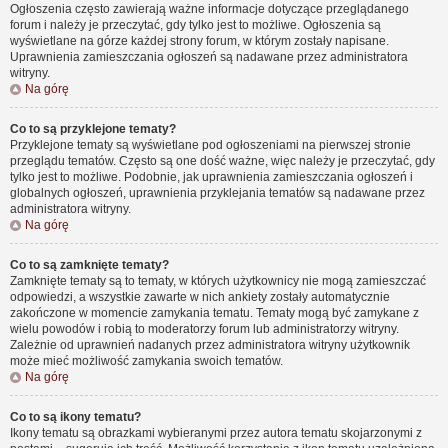
Ogłoszenia często zawierają ważne informacje dotyczące przeglądanego
forum i należy je przeczytać, gdy tylko jest to możliwe. Ogłoszenia są
wyświetlane na górze każdej strony forum, w którym zostały napisane.
Uprawnienia zamieszczania ogłoszeń są nadawane przez administratora
witryny.
Na górę
Co to są przyklejone tematy?
Przyklejone tematy są wyświetlane pod ogłoszeniami na pierwszej stronie
przeglądu tematów. Często są one dość ważne, więc należy je przeczytać, gdy
tylko jest to możliwe. Podobnie, jak uprawnienia zamieszczania ogłoszeń i
globalnych ogłoszeń, uprawnienia przyklejania tematów są nadawane przez
administratora witryny.
Na górę
Co to są zamknięte tematy?
Zamknięte tematy są to tematy, w których użytkownicy nie mogą zamieszczać
odpowiedzi, a wszystkie zawarte w nich ankiety zostały automatycznie
zakończone w momencie zamykania tematu. Tematy mogą być zamykane z
wielu powodów i robią to moderatorzy forum lub administratorzy witryny.
Zależnie od uprawnień nadanych przez administratora witryny użytkownik
może mieć możliwość zamykania swoich tematów.
Na górę
Co to są ikony tematu?
Ikony tematu są obrazkami wybieranymi przez autora tematu skojarzonymi z