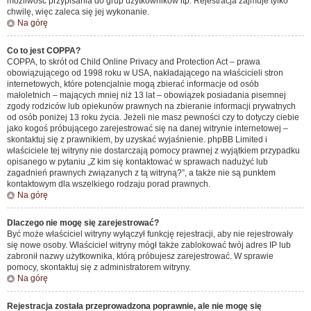
możliwość przypisania do grup użytkowników itp. Rejestracja zajmuje tylko
chwilę, więc zaleca się jej wykonanie.
Na górę
Co to jest COPPA?
COPPA, to skrót od Child Online Privacy and Protection Act – prawa
obowiązującego od 1998 roku w USA, nakładającego na właścicieli stron
internetowych, które potencjalnie mogą zbierać informacje od osób
małoletnich – mających mniej niż 13 lat – obowiązek posiadania pisemnej
zgody rodziców lub opiekunów prawnych na zbieranie informacji prywatnych
od osób poniżej 13 roku życia. Jeżeli nie masz pewności czy to dotyczy ciebie
jako kogoś próbującego zarejestrować się na danej witrynie internetowej –
skontaktuj się z prawnikiem, by uzyskać wyjaśnienie. phpBB Limited i
właściciele tej witryny nie dostarczają pomocy prawnej z wyjątkiem przypadku
opisanego w pytaniu „Z kim się kontaktować w sprawach nadużyć lub
zagadnień prawnych związanych z tą witryną?”, a także nie są punktem
kontaktowym dla wszelkiego rodzaju porad prawnych.
Na górę
Dlaczego nie mogę się zarejestrować?
Być może właściciel witryny wyłączył funkcję rejestracji, aby nie rejestrowały
się nowe osoby. Właściciel witryny mógł także zablokować twój adres IP lub
zabronił nazwy użytkownika, którą próbujesz zarejestrować. W sprawie
pomocy, skontaktuj się z administratorem witryny.
Na górę
Rejestracja została przeprowadzona poprawnie, ale nie mogę się