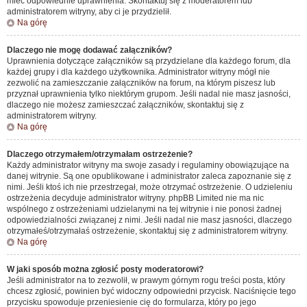
mieć odpowiednie uprawnienia. Skontaktuj się z moderatorem lub
administratorem witryny, aby ci je przydzielił.
Na górę
Dlaczego nie mogę dodawać załączników?
Uprawnienia dotyczące załączników są przydzielane dla każdego forum, dla
każdej grupy i dla każdego użytkownika. Administrator witryny mógł nie
zezwolić na zamieszczanie załączników na forum, na którym piszesz lub
przyznał uprawnienia tylko niektórym grupom. Jeśli nadal nie masz jasności,
dlaczego nie możesz zamieszczać załączników, skontaktuj się z
administratorem witryny.
Na górę
Dlaczego otrzymałem/otrzymałam ostrzeżenie?
Każdy administrator witryny ma swoje zasady i regulaminy obowiązujące na
danej witrynie. Są one opublikowane i administrator zaleca zapoznanie się z
nimi. Jeśli ktoś ich nie przestrzegał, może otrzymać ostrzeżenie. O udzieleniu
ostrzeżenia decyduje administrator witryny. phpBB Limited nie ma nic
wspólnego z ostrzeżeniami udzielanymi na tej witrynie i nie ponosi żadnej
odpowiedzialności związanej z nimi. Jeśli nadal nie masz jasności, dlaczego
otrzymałeś/otrzymałaś ostrzeżenie, skontaktuj się z administratorem witryny.
Na górę
W jaki sposób można zgłosić posty moderatorowi?
Jeśli administrator na to zezwolił, w prawym górnym rogu treści posta, który
chcesz zgłosić, powinien być widoczny odpowiedni przycisk. Naciśnięcie tego
przycisku spowoduje przeniesienie cię do formularza, który po jego