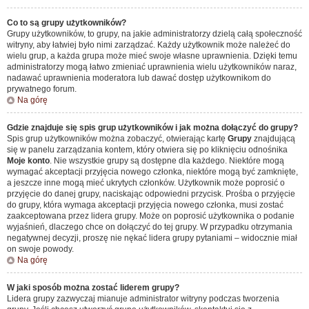
Co to są grupy użytkowników?
Grupy użytkowników, to grupy, na jakie administratorzy dzielą całą społeczność
witryny, aby łatwiej było nimi zarządzać. Każdy użytkownik może należeć do
wielu grup, a każda grupa może mieć swoje własne uprawnienia. Dzięki temu
administratorzy mogą łatwo zmieniać uprawnienia wielu użytkowników naraz,
nadawać uprawnienia moderatora lub dawać dostęp użytkownikom do
prywatnego forum.
Na górę
Gdzie znajduje się spis grup użytkowników i jak można dołączyć do grupy?
Spis grup użytkowników można zobaczyć, otwierając kartę
Grupy
znajdującą
się w panelu zarządzania kontem, który otwiera się po kliknięciu odnośnika
Moje konto
. Nie wszystkie grupy są dostępne dla każdego. Niektóre mogą
wymagać akceptacji przyjęcia nowego członka, niektóre mogą być zamknięte,
a jeszcze inne mogą mieć ukrytych członków. Użytkownik może poprosić o
przyjęcie do danej grupy, naciskając odpowiedni przycisk. Prośba o przyjęcie
do grupy, która wymaga akceptacji przyjęcia nowego członka, musi zostać
zaakceptowana przez lidera grupy. Może on poprosić użytkownika o podanie
wyjaśnień, dlaczego chce on dołączyć do tej grupy. W przypadku otrzymania
negatywnej decyzji, proszę nie nękać lidera grupy pytaniami – widocznie miał
on swoje powody.
Na górę
W jaki sposób można zostać liderem grupy?
Lidera grupy zazwyczaj mianuje administrator witryny podczas tworzenia