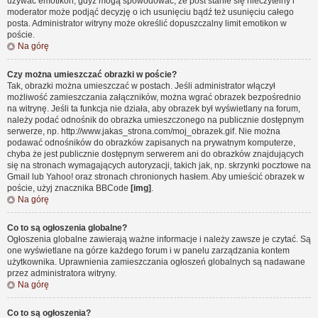
używać emotikon, gdyż mogą spowodować, że post stanie się nieczytelny i
moderator może podjąć decyzję o ich usunięciu bądź też usunięciu całego
posta. Administrator witryny może określić dopuszczalny limit emotikon w
poście.
Na górę
Czy można umieszczać obrazki w poście?
Tak, obrazki można umieszczać w postach. Jeśli administrator włączył
możliwość zamieszczania załączników, można wgrać obrazek bezpośrednio
na witrynę. Jeśli ta funkcja nie działa, aby obrazek był wyświetlany na forum,
należy podać odnośnik do obrazka umieszczonego na publicznie dostępnym
serwerze, np. http://www.jakas_strona.com/moj_obrazek.gif. Nie można
podawać odnośników do obrazków zapisanych na prywatnym komputerze,
chyba że jest publicznie dostępnym serwerem ani do obrazków znajdujących
się na stronach wymagających autoryzacji, takich jak, np. skrzynki pocztowe na
Gmail lub Yahoo! oraz stronach chronionych hasłem. Aby umieścić obrazek w
poście, użyj znacznika BBCode
[img]
.
Na górę
Co to są ogłoszenia globalne?
Ogłoszenia globalne zawierają ważne informacje i należy zawsze je czytać. Są
one wyświetlane na górze każdego forum i w panelu zarządzania kontem
użytkownika. Uprawnienia zamieszczania ogłoszeń globalnych są nadawane
przez administratora witryny.
Na górę
Co to są ogłoszenia?