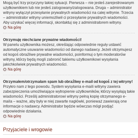
Mogą być trzy przyczyny takiej sytuacji. Pierwsza – nie jesteś zarejestrowanym
użytkownikiem lub nie jesteś zalogowany/zalogowana. Druga – administrator
witryny wyłączył przesyłanie prywatnych wiadomości na całej witrynie. Trzecia
– administrator witryny uniemożliwił ci przesyłanie prywatnych wiadomości.
Aby uzyskać więcej informacji, skontaktuj się z administratorem witryny.
Na górę
Otrzymuję niechciane prywatne wiadomości!
W panelu użytkownika możesz, określając odpowiednie reguły ustawić
automatyczne usuwanie wiadomości od danego nadawcy. Jeżeli otrzymujesz
od kogoś obraźliwe prywatne wiadomości, poinformuj o tym moderatorów
witryny, którzy będą mogli zabronić takiemu użytkownikowi wysyłania
jakichkolwiek prywatnych wiadomości.
Na górę
Otrzymałem/otrzymałam spam lub obraźliwy e-mail od kogoś z tej witryny!
Przykro nam z tego powodu. System wysyłania e-maili witryny zawiera
zabezpieczenia umożliwiające wytropienie użytkowników, którzy wysyłają takie
wiadomości. Prześlij administratorowi witryny pełną kopię otrzymanego e-
maila – ważne, aby były w niej zawarte nagłówki, ponieważ zawierają one
informacje o nadawcy. Administrator będzie wówczas mógł podjąć
odpowiednie działania.
Na górę
Przyjaciele i wrogowie