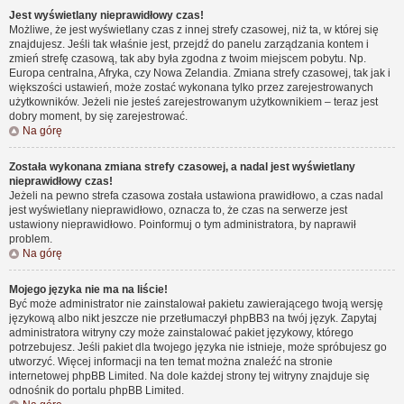
Jest wyświetlany nieprawidłowy czas!
Możliwe, że jest wyświetlany czas z innej strefy czasowej, niż ta, w której się
znajdujesz. Jeśli tak właśnie jest, przejdź do panelu zarządzania kontem i
zmień strefę czasową, tak aby była zgodna z twoim miejscem pobytu. Np.
Europa centralna, Afryka, czy Nowa Zelandia. Zmiana strefy czasowej, tak jak i
większości ustawień, może zostać wykonana tylko przez zarejestrowanych
użytkowników. Jeżeli nie jesteś zarejestrowanym użytkownikiem – teraz jest
dobry moment, by się zarejestrować.
Na górę
Została wykonana zmiana strefy czasowej, a nadal jest wyświetlany
nieprawidłowy czas!
Jeżeli na pewno strefa czasowa została ustawiona prawidłowo, a czas nadal
jest wyświetlany nieprawidłowo, oznacza to, że czas na serwerze jest
ustawiony nieprawidłowo. Poinformuj o tym administratora, by naprawił
problem.
Na górę
Mojego języka nie ma na liście!
Być może administrator nie zainstalował pakietu zawierającego twoją wersję
językową albo nikt jeszcze nie przetłumaczył phpBB3 na twój język. Zapytaj
administratora witryny czy może zainstalować pakiet językowy, którego
potrzebujesz. Jeśli pakiet dla twojego języka nie istnieje, może spróbujesz go
utworzyć. Więcej informacji na ten temat można znaleźć na stronie
internetowej phpBB Limited. Na dole każdej strony tej witryny znajduje się
odnośnik do portalu phpBB Limited.