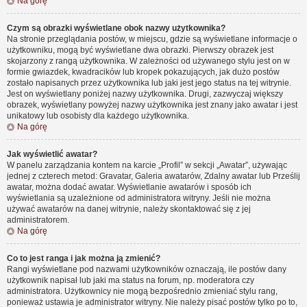
Na górę
Czym są obrazki wyświetlane obok nazwy użytkownika?
Na stronie przeglądania postów, w miejscu, gdzie są wyświetlane informacje o
użytkowniku, mogą być wyświetlane dwa obrazki. Pierwszy obrazek jest
skojarzony z rangą użytkownika. W zależności od używanego stylu jest on w
formie gwiazdek, kwadracików lub kropek pokazujących, jak dużo postów
zostało napisanych przez użytkownika lub jaki jest jego status na tej witrynie.
Jest on wyświetlany poniżej nazwy użytkownika. Drugi, zazwyczaj większy
obrazek, wyświetlany powyżej nazwy użytkownika jest znany jako awatar i jest
unikatowy lub osobisty dla każdego użytkownika.
Na górę
Jak wyświetlić awatar?
W panelu zarządzania kontem na karcie „Profil” w sekcji „Awatar”, używając
jednej z czterech metod: Gravatar, Galeria awatarów, Zdalny awatar lub Prześlij
awatar, można dodać awatar. Wyświetlanie awatarów i sposób ich
wyświetlania są uzależnione od administratora witryny. Jeśli nie można
używać awatarów na danej witrynie, należy skontaktować się z jej
administratorem.
Na górę
Co to jest ranga i jak można ją zmienić?
Rangi wyświetlane pod nazwami użytkowników oznaczają, ile postów dany
użytkownik napisał lub jaki ma status na forum, np. moderatora czy
administratora. Użytkownicy nie mogą bezpośrednio zmieniać stylu rang,
ponieważ ustawia je administrator witryny. Nie należy pisać postów tylko po to,