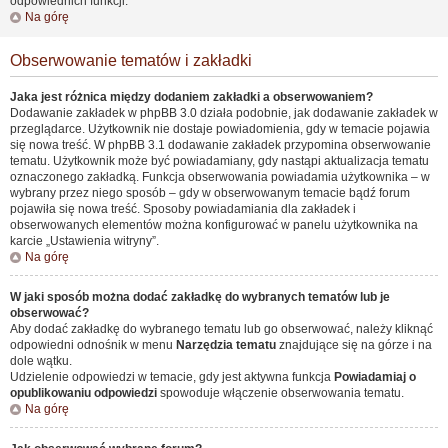
odpowiednich funkcji.
Na górę
Obserwowanie tematów i zakładki
Jaka jest różnica między dodaniem zakładki a obserwowaniem?
Dodawanie zakładek w phpBB 3.0 działa podobnie, jak dodawanie zakładek w
przeglądarce. Użytkownik nie dostaje powiadomienia, gdy w temacie pojawia
się nowa treść. W phpBB 3.1 dodawanie zakładek przypomina obserwowanie
tematu. Użytkownik może być powiadamiany, gdy nastąpi aktualizacja tematu
oznaczonego zakładką. Funkcja obserwowania powiadamia użytkownika – w
wybrany przez niego sposób – gdy w obserwowanym temacie bądź forum
pojawiła się nowa treść. Sposoby powiadamiania dla zakładek i
obserwowanych elementów można konfigurować w panelu użytkownika na
karcie „Ustawienia witryny”.
Na górę
W jaki sposób można dodać zakładkę do wybranych tematów lub je
obserwować?
Aby dodać zakładkę do wybranego tematu lub go obserwować, należy kliknąć
odpowiedni odnośnik w menu
Narzędzia tematu
znajdujące się na górze i na
dole wątku.
Udzielenie odpowiedzi w temacie, gdy jest aktywna funkcja
Powiadamiaj o
opublikowaniu odpowiedzi
spowoduje włączenie obserwowania tematu.
Na górę