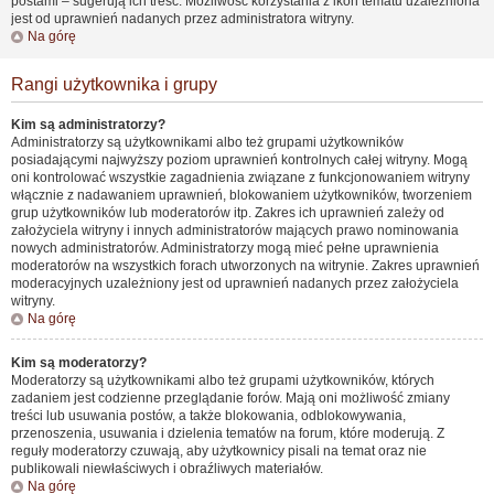
postami – sugerują ich treść. Możliwość korzystania z ikon tematu uzależniona
jest od uprawnień nadanych przez administratora witryny.
Na górę
Rangi użytkownika i grupy
Kim są administratorzy?
Administratorzy są użytkownikami albo też grupami użytkowników
posiadającymi najwyższy poziom uprawnień kontrolnych całej witryny. Mogą
oni kontrolować wszystkie zagadnienia związane z funkcjonowaniem witryny
włącznie z nadawaniem uprawnień, blokowaniem użytkowników, tworzeniem
grup użytkowników lub moderatorów itp. Zakres ich uprawnień zależy od
założyciela witryny i innych administratorów mających prawo nominowania
nowych administratorów. Administratorzy mogą mieć pełne uprawnienia
moderatorów na wszystkich forach utworzonych na witrynie. Zakres uprawnień
moderacyjnych uzależniony jest od uprawnień nadanych przez założyciela
witryny.
Na górę
Kim są moderatorzy?
Moderatorzy są użytkownikami albo też grupami użytkowników, których
zadaniem jest codzienne przeglądanie forów. Mają oni możliwość zmiany
treści lub usuwania postów, a także blokowania, odblokowywania,
przenoszenia, usuwania i dzielenia tematów na forum, które moderują. Z
reguły moderatorzy czuwają, aby użytkownicy pisali na temat oraz nie
publikowali niewłaściwych i obraźliwych materiałów.
Na górę