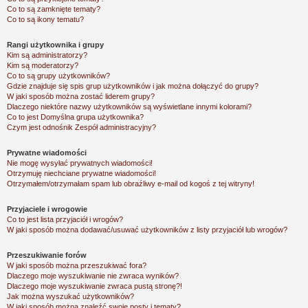
Co to są zamknięte tematy?
Co to są ikony tematu?
Rangi użytkownika i grupy
Kim są administratorzy?
Kim są moderatorzy?
Co to są grupy użytkowników?
Gdzie znajduje się spis grup użytkowników i jak można dołączyć do grupy?
W jaki sposób można zostać liderem grupy?
Dlaczego niektóre nazwy użytkowników są wyświetlane innymi kolorami?
Co to jest
Domyślna grupa użytkownika
?
Czym jest odnośnik
Zespół administracyjny
?
Prywatne wiadomości
Nie mogę wysyłać prywatnych wiadomości!
Otrzymuję niechciane prywatne wiadomości!
Otrzymałem/otrzymałam spam lub obraźliwy e-mail od kogoś z tej witryny!
Przyjaciele i wrogowie
Co to jest lista przyjaciół i wrogów?
W jaki sposób można dodawać/usuwać użytkowników z listy przyjaciół lub wrogów?
Przeszukiwanie forów
W jaki sposób można przeszukiwać fora?
Dlaczego moje wyszukiwanie nie zwraca wyników?
Dlaczego moje wyszukiwanie zwraca pustą stronę?!
Jak można wyszukać użytkowników?
W jaki sposób można znaleźć swoje posty i tematy?