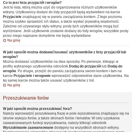
Co to jest lista przyjaciół i wrogów?
Jest to lista, którą można użyć do organizowania różnych użytkowników
witryny. Użytkownicy dodani do listy przyjaciół będą wyświetleni na karcie
Przyjaciele
znajdującej się w panelu zarządzania kontem. Z tego poziomu
można szybko sprawdzić ich status, a także wysłać prywatną wiadomość.
Zależnie od używanego stylu witryny, posty tych użytkowników mogą być
wyróżniane. Jeśli użytkownik zostanie dodany do listy wrogów, wszystkie posty
przez niego napisane domyślnie nie będą wyświetlane.
Na górę
W jaki sposób można dodawać/usuwać użytkowników z listy przyjaciół lub
wrogów?
Można dodawać użytkowników na dwa sposoby. Po pierwsze, klikając w
profilu wybranego użytkownika odnośnik
Dodaj do przyjaciół
lub
Dodaj do
wrogów
. Po drugie, przejść do panelu zarządzania swoim kontem i tam na
karcie
Przyjaciele i wrogowie
wprowadzić odpowiednie dane użytkownika. Na
tej samej karcie można także usuwać użytkowników z list.
Na górę
Przeszukiwanie forów
W jaki sposób można przeszukiwać fora?
Należy wprowadzić poszukiwaną frazę w pole wyszukiwania znajdujące się na
stronie wykazu forów, a także stronach forów i tematów. W celu uzyskania
zaawansowanych funkcji wyszukiwania, należy kliknąć odnośnik
Wyszukiwanie zaawansowane
dostępny na wszystkich stronach witryny.