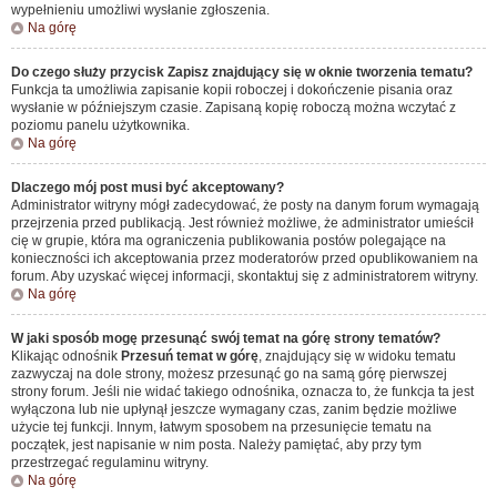
wypełnieniu umożliwi wysłanie zgłoszenia.
Na górę
Do czego służy przycisk
Zapisz
znajdujący się w oknie tworzenia tematu?
Funkcja ta umożliwia zapisanie kopii roboczej i dokończenie pisania oraz
wysłanie w późniejszym czasie. Zapisaną kopię roboczą można wczytać z
poziomu panelu użytkownika.
Na górę
Dlaczego mój post musi być akceptowany?
Administrator witryny mógł zadecydować, że posty na danym forum wymagają
przejrzenia przed publikacją. Jest również możliwe, że administrator umieścił
cię w grupie, która ma ograniczenia publikowania postów polegające na
konieczności ich akceptowania przez moderatorów przed opublikowaniem na
forum. Aby uzyskać więcej informacji, skontaktuj się z administratorem witryny.
Na górę
W jaki sposób mogę przesunąć swój temat na górę strony tematów?
Klikając odnośnik
Przesuń temat w górę
, znajdujący się w widoku tematu
zazwyczaj na dole strony, możesz przesunąć go na samą górę pierwszej
strony forum. Jeśli nie widać takiego odnośnika, oznacza to, że funkcja ta jest
wyłączona lub nie upłynął jeszcze wymagany czas, zanim będzie możliwe
użycie tej funkcji. Innym, łatwym sposobem na przesunięcie tematu na
początek, jest napisanie w nim posta. Należy pamiętać, aby przy tym
przestrzegać regulaminu witryny.
Na górę