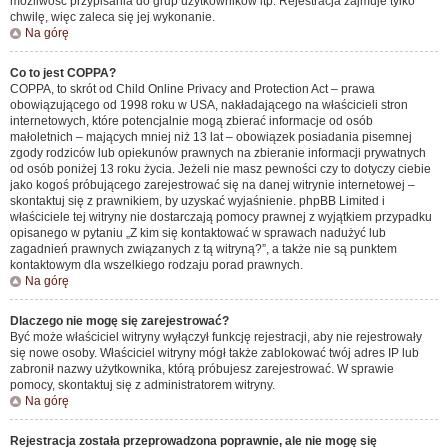
możliwość przypisania do grup użytkowników itp. Rejestracja zajmuje tylko
chwilę, więc zaleca się jej wykonanie.
Na górę
Co to jest COPPA?
COPPA, to skrót od Child Online Privacy and Protection Act – prawa
obowiązującego od 1998 roku w USA, nakładającego na właścicieli stron
internetowych, które potencjalnie mogą zbierać informacje od osób
małoletnich – mających mniej niż 13 lat – obowiązek posiadania pisemnej
zgody rodziców lub opiekunów prawnych na zbieranie informacji prywatnych
od osób poniżej 13 roku życia. Jeżeli nie masz pewności czy to dotyczy ciebie
jako kogoś próbującego zarejestrować się na danej witrynie internetowej –
skontaktuj się z prawnikiem, by uzyskać wyjaśnienie. phpBB Limited i
właściciele tej witryny nie dostarczają pomocy prawnej z wyjątkiem przypadku
opisanego w pytaniu „Z kim się kontaktować w sprawach nadużyć lub
zagadnień prawnych związanych z tą witryną?”, a także nie są punktem
kontaktowym dla wszelkiego rodzaju porad prawnych.
Na górę
Dlaczego nie mogę się zarejestrować?
Być może właściciel witryny wyłączył funkcję rejestracji, aby nie rejestrowały
się nowe osoby. Właściciel witryny mógł także zablokować twój adres IP lub
zabronił nazwy użytkownika, którą próbujesz zarejestrować. W sprawie
pomocy, skontaktuj się z administratorem witryny.
Na górę
Rejestracja została przeprowadzona poprawnie, ale nie mogę się