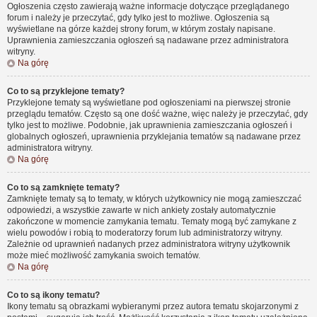
Ogłoszenia często zawierają ważne informacje dotyczące przeglądanego
forum i należy je przeczytać, gdy tylko jest to możliwe. Ogłoszenia są
wyświetlane na górze każdej strony forum, w którym zostały napisane.
Uprawnienia zamieszczania ogłoszeń są nadawane przez administratora
witryny.
Na górę
Co to są przyklejone tematy?
Przyklejone tematy są wyświetlane pod ogłoszeniami na pierwszej stronie
przeglądu tematów. Często są one dość ważne, więc należy je przeczytać, gdy
tylko jest to możliwe. Podobnie, jak uprawnienia zamieszczania ogłoszeń i
globalnych ogłoszeń, uprawnienia przyklejania tematów są nadawane przez
administratora witryny.
Na górę
Co to są zamknięte tematy?
Zamknięte tematy są to tematy, w których użytkownicy nie mogą zamieszczać
odpowiedzi, a wszystkie zawarte w nich ankiety zostały automatycznie
zakończone w momencie zamykania tematu. Tematy mogą być zamykane z
wielu powodów i robią to moderatorzy forum lub administratorzy witryny.
Zależnie od uprawnień nadanych przez administratora witryny użytkownik
może mieć możliwość zamykania swoich tematów.
Na górę
Co to są ikony tematu?
Ikony tematu są obrazkami wybieranymi przez autora tematu skojarzonymi z