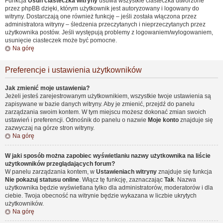
Funkcja
Usuń ciasteczka witryny
usuwa wszystkie ciasteczka utworzone
przez phpBB dzięki, którym użytkownik jest autoryzowany i logowany do
witryny. Dostarczają one również funkcję – jeśli została włączona przez
administratora witryny – śledzenia przeczytanych i nieprzeczytanych przez
użytkownika postów. Jeśli występują problemy z logowaniem/wylogowaniem,
usunięcie ciasteczek może być pomocne.
Na górę
Preferencje i ustawienia użytkowników
Jak zmienić moje ustawienia?
Jeżeli jesteś zarejestrowanym użytkownikiem, wszystkie twoje ustawienia są
zapisywane w bazie danych witryny. Aby je zmienić, przejdź do panelu
zarządzania swoim kontem. W tym miejscu możesz dokonać zmian swoich
ustawień i preferencji. Odnośnik do panelu o nazwie
Moje konto
znajduje się
zazwyczaj na górze stron witryny.
Na górę
W jaki sposób można zapobiec wyświetlaniu nazwy użytkownika na liście
użytkowników przeglądających forum?
W panelu zarządzania kontem, w
Ustawieniach witryny
znajduje się funkcja
Nie pokazuj statusu online
. Włącz tę funkcję, zaznaczając
Tak
. Nazwa
użytkownika będzie wyświetlana tylko dla administratorów, moderatorów i dla
ciebie. Twoja obecność na witrynie będzie wykazana w liczbie ukrytych
użytkowników.
Na górę