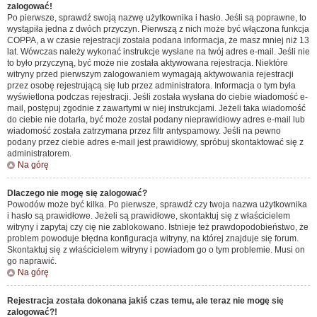
zalogować!
Po pierwsze, sprawdź swoją nazwę użytkownika i hasło. Jeśli są poprawne, to
wystąpiła jedna z dwóch przyczyn. Pierwszą z nich może być włączona funkcja
COPPA, a w czasie rejestracji została podana informacja, że masz mniej niż 13
lat. Wówczas należy wykonać instrukcje wysłane na twój adres e-mail. Jeśli nie
to było przyczyną, być może nie została aktywowana rejestracja. Niektóre
witryny przed pierwszym zalogowaniem wymagają aktywowania rejestracji
przez osobę rejestrującą się lub przez administratora. Informacja o tym była
wyświetlona podczas rejestracji. Jeśli została wysłana do ciebie wiadomość e-
mail, postępuj zgodnie z zawartymi w niej instrukcjami. Jeżeli taka wiadomość
do ciebie nie dotarła, być może został podany nieprawidłowy adres e-mail lub
wiadomość została zatrzymana przez filtr antyspamowy. Jeśli na pewno
podany przez ciebie adres e-mail jest prawidłowy, spróbuj skontaktować się z
administratorem.
Na górę
Dlaczego nie mogę się zalogować?
Powodów może być kilka. Po pierwsze, sprawdź czy twoja nazwa użytkownika
i hasło są prawidłowe. Jeżeli są prawidłowe, skontaktuj się z właścicielem
witryny i zapytaj czy cię nie zablokowano. Istnieje też prawdopodobieństwo, że
problem powoduje błędna konfiguracja witryny, na której znajduje się forum.
Skontaktuj się z właścicielem witryny i powiadom go o tym problemie. Musi on
go naprawić.
Na górę
Rejestracja została dokonana jakiś czas temu, ale teraz nie mogę się
zalogować?!