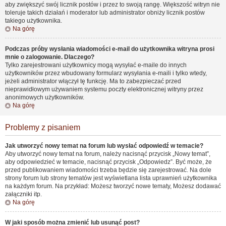
aby zwiększyć swój licznik postów i przez to swoją rangę. Większość witryn nie
toleruje takich działań i moderator lub administrator obniży licznik postów
takiego użytkownika.
Na górę
Podczas próby wysłania wiadomości e-mail do użytkownika witryna prosi
mnie o zalogowanie. Dlaczego?
Tylko zarejestrowani użytkownicy mogą wysyłać e-maile do innych
użytkowników przez wbudowany formularz wysyłania e-maili i tylko wtedy,
jeżeli administrator włączył tę funkcję. Ma to zabezpieczać przed
nieprawidłowym używaniem systemu poczty elektronicznej witryny przez
anonimowych użytkowników.
Na górę
Problemy z pisaniem
Jak utworzyć nowy temat na forum lub wysłać odpowiedź w temacie?
Aby utworzyć nowy temat na forum, należy nacisnąć przycisk „Nowy temat”,
aby odpowiedzieć w temacie, nacisnąć przycisk „Odpowiedz”. Być może, że
przed publikowaniem wiadomości trzeba będzie się zarejestrować. Na dole
strony forum lub strony tematów jest wyświetlana lista uprawnień użytkownika
na każdym forum. Na przykład: Możesz tworzyć nowe tematy, Możesz dodawać
załączniki itp.
Na górę
W jaki sposób można zmienić lub usunąć post?