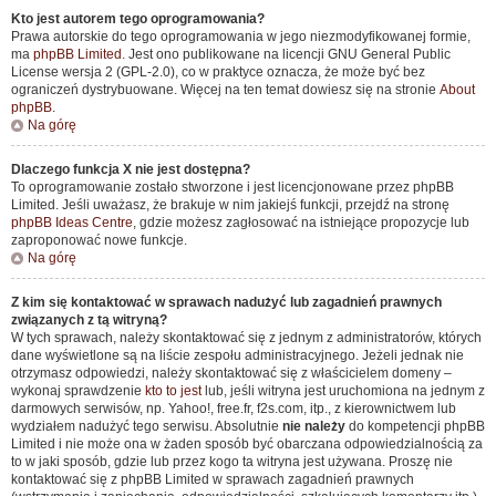
Kto jest autorem tego oprogramowania?
Prawa autorskie do tego oprogramowania w jego niezmodyfikowanej formie,
ma
phpBB Limited
. Jest ono publikowane na licencji GNU General Public
License wersja 2 (GPL-2.0), co w praktyce oznacza, że może być bez
ograniczeń dystrybuowane. Więcej na ten temat dowiesz się na stronie
About
phpBB
.
Na górę
Dlaczego funkcja X nie jest dostępna?
To oprogramowanie zostało stworzone i jest licencjonowane przez phpBB
Limited. Jeśli uważasz, że brakuje w nim jakiejś funkcji, przejdź na stronę
phpBB Ideas Centre
, gdzie możesz zagłosować na istniejące propozycje lub
zaproponować nowe funkcje.
Na górę
Z kim się kontaktować w sprawach nadużyć lub zagadnień prawnych
związanych z tą witryną?
W tych sprawach, należy skontaktować się z jednym z administratorów, których
dane wyświetlone są na liście zespołu administracyjnego. Jeżeli jednak nie
otrzymasz odpowiedzi, należy skontaktować się z właścicielem domeny –
wykonaj sprawdzenie
kto to jest
lub, jeśli witryna jest uruchomiona na jednym z
darmowych serwisów, np. Yahoo!, free.fr, f2s.com, itp., z kierownictwem lub
wydziałem nadużyć tego serwisu. Absolutnie
nie należy
do kompetencji phpBB
Limited i nie może ona w żaden sposób być obarczana odpowiedzialnością za
to w jaki sposób, gdzie lub przez kogo ta witryna jest używana. Proszę nie
kontaktować się z phpBB Limited w sprawach zagadnień prawnych