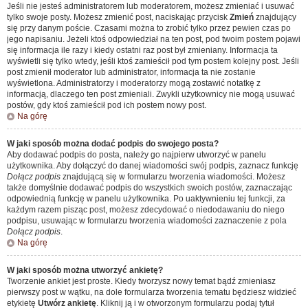
Jeśli nie jesteś administratorem lub moderatorem, możesz zmieniać i usuwać
tylko swoje posty. Możesz zmienić post, naciskając przycisk
Zmień
znajdujący
się przy danym poście. Czasami można to zrobić tylko przez pewien czas po
jego napisaniu. Jeżeli ktoś odpowiedział na ten post, pod twoim postem pojawi
się informacja ile razy i kiedy ostatni raz post był zmieniany. Informacja ta
wyświetli się tylko wtedy, jeśli ktoś zamieścił pod tym postem kolejny post. Jeśli
post zmienił moderator lub administrator, informacja ta nie zostanie
wyświetlona. Administratorzy i moderatorzy mogą zostawić notatkę z
informacją, dlaczego ten post zmieniali. Zwykli użytkownicy nie mogą usuwać
postów, gdy ktoś zamieścił pod ich postem nowy post.
Na górę
W jaki sposób można dodać podpis do swojego posta?
Aby dodawać podpis do posta, należy go najpierw utworzyć w panelu
użytkownika. Aby dołączyć do danej wiadomości swój podpis, zaznacz funkcję
Dołącz podpis
znajdującą się w formularzu tworzenia wiadomości. Możesz
także domyślnie dodawać podpis do wszystkich swoich postów, zaznaczając
odpowiednią funkcję w panelu użytkownika. Po uaktywnieniu tej funkcji, za
każdym razem pisząc post, możesz zdecydować o niedodawaniu do niego
podpisu, usuwając w formularzu tworzenia wiadomości zaznaczenie z pola
Dołącz podpis
.
Na górę
W jaki sposób można utworzyć ankietę?
Tworzenie ankiet jest proste. Kiedy tworzysz nowy temat bądź zmieniasz
pierwszy post w wątku, na dole formularza tworzenia tematu będziesz widzieć
etykietę
Utwórz ankietę
. Kliknij ją i w otworzonym formularzu podaj tytuł