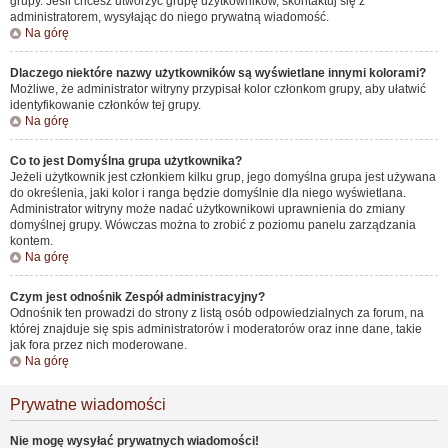
grupy. Jeśli chcesz utworzyć grupę użytkowników, skontaktuj się z
administratorem, wysyłając do niego prywatną wiadomość.
Na górę
Dlaczego niektóre nazwy użytkowników są wyświetlane innymi kolorami?
Możliwe, że administrator witryny przypisał kolor członkom grupy, aby ułatwić
identyfikowanie członków tej grupy.
Na górę
Co to jest
Domyślna grupa użytkownika
?
Jeżeli użytkownik jest członkiem kilku grup, jego domyślna grupa jest używana
do określenia, jaki kolor i ranga będzie domyślnie dla niego wyświetlana.
Administrator witryny może nadać użytkownikowi uprawnienia do zmiany
domyślnej grupy. Wówczas można to zrobić z poziomu panelu zarządzania
kontem.
Na górę
Czym jest odnośnik
Zespół administracyjny
?
Odnośnik ten prowadzi do strony z listą osób odpowiedzialnych za forum, na
której znajduje się spis administratorów i moderatorów oraz inne dane, takie
jak fora przez nich moderowane.
Na górę
Prywatne wiadomości
Nie mogę wysyłać prywatnych wiadomości!