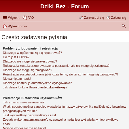
Dziki Bez - Forum
Więcej…
FAQ
Zarejestruj się
Zaloguj się
Wykaz forów
zu
Często zadawane pytania
kaj
Problemy z logowaniem i rejestracją
Dlaczego w ogóle muszę się rejestrować?
Co to jest COPPA?
Dlaczego nie mogę się zarejestrować?
Rejestracja została przeprowadzona poprawnie, ale nie mogę się zalogować!
Dlaczego nie mogę się zalogować?
Rejestracja została dokonana jakiś czas temu, ale teraz nie mogę się zalogować?!
Nie pamiętam hasła!
Dlaczego następuje automatyczne wylogowanie?
Jak działa funkcja
Usuń ciasteczka witryny
?
Preferencje i ustawienia użytkowników
Jak zmienić moje ustawienia?
W jaki sposób można zapobiec wyświetlaniu nazwy użytkownika na liście użytkowników
przeglądających forum?
Jest wyświetlany nieprawidłowy czas!
Została wykonana zmiana strefy czasowej, a nadal jest wyświetlany nieprawidłowy
czas!
Mojego języka nie ma na liście!