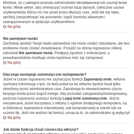
Możliwe, że z jakiegoś powodu administrator dezaktywował lub usunął twoje
konto. Wiele witryn, aby zmniejszyć rozmiar bazy danych, cyklicznie usuwa
użytkowników, którzy nic nie pisali przez dłuższy czas. Jeśli tak się stało,
spróbuj zarejestrować się ponownie i bądź bardziej aktywnym i
zaangażowanym w dyskusje użytkownikiem.
Na górę
Nie pamiętam hasła!
Zachowaj spokój! Twoje hasło wprawdzie nie może zostać odzyskane, ale bez
problemu może zostać zresetowane. Przejdź na stronę logowania i kliknij
odnośnik
Nie pamiętam hasła
. Postępuj zgodnie z instrukcjami, a
prawdopodobnie niedługo znów będziesz móc się zalogować.
Na górę
Dlaczego następuje automatyczne wylogowanie?
Jeżeli w czasie logowania nie zaznaczysz funkcji
Zapamiętaj mnie
, witryna
zachowa informację o tym, że twój pobyt na tej witrynie będzie trwał tylko
określony przez administratora czas. Zapobiega to niewłaściwemu użyciu
twojego konta przez kogoś innego. Aby pozostać zalogowanym/zalogowaną,
podczas logowania zaznacz funkcję
Loguj mnie automatycznie
. Jest to
niezalecane, jeżeli korzystasz z witryny z ogólnie dostępnego komputera, np.
w bibliotece, kawiarence internetowej, sali komputerowej w szkole lub na
uczelni itp. Jeśli nie widzisz tej funkcji, oznacza to, że administrator ją wyłączył.
Na górę
Jak działa funkcja
Usuń ciasteczka witryny
?