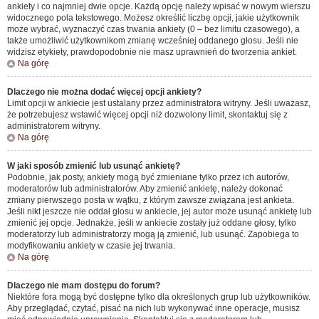
ankiety i co najmniej dwie opcje. Każdą opcję należy wpisać w nowym wierszu
widocznego pola tekstowego. Możesz określić liczbę opcji, jakie użytkownik
może wybrać, wyznaczyć czas trwania ankiety (0 – bez limitu czasowego), a
także umożliwić użytkownikom zmianę wcześniej oddanego głosu. Jeśli nie
widzisz etykiety, prawdopodobnie nie masz uprawnień do tworzenia ankiet.
Na górę
Dlaczego nie można dodać więcej opcji ankiety?
Limit opcji w ankiecie jest ustalany przez administratora witryny. Jeśli uważasz,
że potrzebujesz wstawić więcej opcji niż dozwolony limit, skontaktuj się z
administratorem witryny.
Na górę
W jaki sposób zmienić lub usunąć ankietę?
Podobnie, jak posty, ankiety mogą być zmieniane tylko przez ich autorów,
moderatorów lub administratorów. Aby zmienić ankietę, należy dokonać
zmiany pierwszego posta w wątku, z którym zawsze związana jest ankieta.
Jeśli nikt jeszcze nie oddał głosu w ankiecie, jej autor może usunąć ankietę lub
zmienić jej opcje. Jednakże, jeśli w ankiecie zostały już oddane głosy, tylko
moderatorzy lub administratorzy mogą ją zmienić, lub usunąć. Zapobiega to
modyfikowaniu ankiety w czasie jej trwania.
Na górę
Dlaczego nie mam dostępu do forum?
Niektóre fora mogą być dostępne tylko dla określonych grup lub użytkowników.
Aby przeglądać, czytać, pisać na nich lub wykonywać inne operacje, musisz