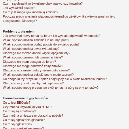
Czym są obrazki wyświetlane obok nazwy użytkownika?
Jak wyświetlić awatar?
Co to jest ranga i jak można ją zmienić?
Podczas próby wysłania wiadomości e-mail do użytkownika witryna prosi mnie o
zalogowanie. Dlaczego?
Problemy z pisaniem
Jak utworzyć nowy temat na forum lub wysłać odpowiedź w temacie?
W jaki sposób można zmienić lub usunąć post?
W jaki sposób można dodać podpis do swojego posta?
W jaki sposób można utworzyć ankietę?
Dlaczego nie można dodać więcej opcji ankiety?
W jaki sposób zmienić lub usunąć ankietę?
Dlaczego nie mam dostępu do forum?
Dlaczego nie mogę dodawać załączników?
Dlaczego otrzymałem/otrzymałam ostrzeżenie?
W jaki sposób można zgłosić posty moderatorowi?
Do czego służy przycisk
Zapisz
znajdujący się w oknie tworzenia tematu?
Dlaczego mój post musi być akceptowany?
W jaki sposób mogę przesunąć swój temat na górę strony tematów?
Formatowanie i typy tematów
Co to jest BBCode?
Czy można używać języka HTML?
Co to są są emotikony?
Czy można umieszczać obrazki w poście?
Co to są ogłoszenia globalne?
Co to są ogłoszenia?
Co to są przyklejone tematy?