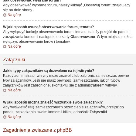
Jak obserwować wybrane forum?
Aby obserwować wybrane forum, należy kliknąć „Obserwuj forum” znajdujący
się na dole strony.
Na górę
W jaki sposób usunąć obserwowanie forum, tematu?
Aby wyłączyć funkcję obserwowania forum, tematu, należy przejść do panelu
zarządzania kontem i następnie do karty
Obserwowane
. W tym miejscu można
wyłączyć obserwowanie forów i tematów.
Na górę
Załączniki
Jakie typy załączników są dozwolone na tej witrynie?
Każdy administrator witryny może zezwolić lub zabronić zamieszczać pewne
typy załączników. Jeśli nie masz pewności zamieszczanie, jakich typów
załączników jest zabronione, skontaktuj się z administratorem witryny.
Na górę
W jaki sposób można znaleźć wszystkie swoje załączniki?
Aby wyświetlić listę zamieszczonych przez ciebie załączników, przejdź do
panelu zarządzania swoim kontem i kliknij odnośnik
Załączniki
.
Na górę
Zagadnienia związane z phpBB