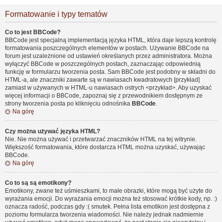
Formatowanie i typy tematów
Co to jest BBCode?
BBCode jest specjalną implementacją języka HTML, która daje lepszą kontrolę
formatowania poszczególnych elementów w postach. Używanie BBCode na
forum jest uzależnione od ustawień określanych przez administratora. Można
wyłączyć BBCode w poszczególnych postach, zaznaczając odpowiednią
funkcję w formularzu tworzenia posta. Sam BBCode jest podobny w składni do
HTML-a, ale znaczniki zawarte są w nawiasach kwadratowych [przykład]
zamiast w używanych w HTML-u nawiasach ostrych <przykład>. Aby uzyskać
więcej informacji o BBCode, zapoznaj się z przewodnikiem dostępnym ze
strony tworzenia posta po kliknięciu odnośnika
BBCode
.
Na górę
Czy można używać języka HTML?
Nie. Nie można używać i przetwarzać znaczników HTML na tej witrynie.
Większość formatowania, które dostarcza HTML można uzyskać, używając
BBCode.
Na górę
Co to są są emotikony?
Emotikony, zwane też uśmieszkami, to małe obrazki, które mogą być użyte do
wyrażania emocji. Do wyrażania emocji można też stosować krótkie kody, np. :)
oznacza radość, podczas gdy :( smutek. Pełna lista emotikon jest dostępna z
poziomu formularza tworzenia wiadomości. Nie należy jednak nadmiernie