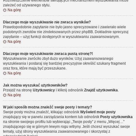
Rozmieszczenie elementów sterujących mechanizmem wyszukiwania może
zależeć od używanego stylu.
Na górę
Dlaczego moje wyszukiwanie nie zwraca wyników?
Prawdopodobnie zapytanie nie było jasno sprecyzowane i zawierało wiele
podobnych zwrotów nie zindeksowanych przez phpBB. Dokładnie sprecyzuj
zapytanie – użyj funkcji dostępnych w wyszukiwaniu zaawansowanym.
Na górę
Dlaczego moje wyszukiwanie zwraca pustą stronę?!
Wyszukiwanie zwróciło zbyt dużo wyników. Użyj zaawansowanego
wyszukiwania i postaraj się bardziej precyzyjnie określić szukany fragment
oraz fora, które mają być przeszukane.
Na górę
Jak można wyszukać użytkowników?
Przejdź na stronę
Użytkownicy
i kliknij odnośnik
Znajdź użytkownika
.
Na górę
W jaki sposób można znaleźć swoje posty i tematy?
Swoje posty można znaleźć, klikając odnośnik
Wyświetl moje posty
znajdujący się w panelu zarządzania kontem lub odnośnik
Posty użytkownika
na stronie swojego profilu lub wybierając „Twoje posty” z menu „Więcej…”
znajdującego się w górnym lewym rogu witryny. Jeśli chcesz wyszukać swoje
tematy, użyj strony wyszukiwania zaawansowanego i skorzystaj z