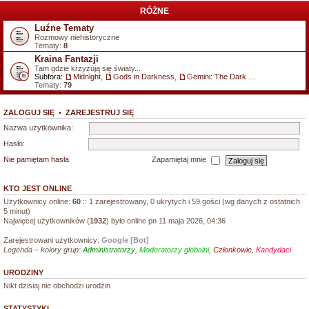
RÓŻNE
Luźne Tematy
Rozmowy niehistoryczne
Tematy:
8
Kraina Fantazji
Tam gdzie krzyżują się światy...
Subfora:
Midnight
,
Gods in Darkness
,
Gemini: The Dark Fantasy Role Play
Tematy:
79
ZALOGUJ SIĘ
•
ZAREJESTRUJ SIĘ
Nazwa użytkownika:
Hasło:
Nie pamiętam hasła
Zapamiętaj mnie
KTO JEST ONLINE
Użytkownicy online:
60
:: 1 zarejestrowany, 0 ukrytych i 59 gości (wg danych z ostatnich
5 minut)
Najwięcej użytkowników (
1932
) było online pn 11 maja 2026, 04:36
Zarejestrowani użytkownicy:
Google [Bot]
Legenda – kolory grup:
Administratorzy
,
Moderatorzy globalni
,
Członkowie
,
Kandydaci
URODZINY
Nikt dzisiaj nie obchodzi urodzin
STATYSTYKI