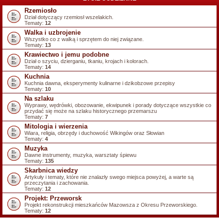
Rzemiosło
Dział dotyczący rzemiosł wszelakich.
Tematy:
12
Walka i uzbrojenie
Wszystko co z walką i sprzętem do niej związane.
Tematy:
13
Krawiectwo i jemu podobne
Dział o szyciu, dzierganiu, tkaniu, krojach i kolorach.
Tematy:
14
Kuchnia
Kuchnia dawna, eksperymenty kulinarne i dzikobzowe przepisy
Tematy:
10
Na szlaku
Wyprawy, wędrówki, obozowanie, ekwipunek i porady dotyczące wszystkie co
przydać się może na szlaku historycznego przemarszu
Tematy:
7
Mitologia i wierzenia
Wiara, religia, obrzędy i duchowość Wikingów oraz Słowian
Tematy:
4
Muzyka
Dawne instrumenty, muzyka, warsztaty śpiewu
Tematy:
135
Skarbnica wiedzy
Artykuły i tematy, które nie znalazły swego miejsca powyżej, a warte są
przeczytania i zachowania.
Tematy:
12
Projekt: Przeworsk
Projekt rekonstrukcji mieszkańców Mazowsza z Okresu Przeworskiego.
Tematy:
12