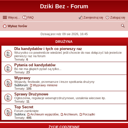
Dziki Bez - Forum
Więcej…
FAQ
Zarejestruj się
Zaloguj się
Wykaz forów
zu
Dzisiaj jest ndz 09 sie 2026, 16:45
kaj
DRUŻYNA
Dla kandydatów i tych co pierwszy raz
Wszystko co powinniście wiedzieć jeśli chcecie do nas dołączyć lub jesteście
pierwszy raz na forum
Tematy:
6
Pytania od kandydatów
Bo nie ma głupich pytań są tylko...
Tematy:
23
Wyprawy
Wyjazdy, festiwale, przemarsze i insze spotkania drużyny
Subforum:
Wyprawy minione
Tematy:
105
Sprawy Drużynowe
Ogłoszenia, regulacje wewnątrzdrużynowe, ustalenia wiecowe itp.
Tematy:
11
Top Secret
Forum zamknięte
Subfora:
Archiwum wyjazdów
,
Archiwum
,
Porządki
Tematy:
495
ŻYCIE CODZIENNE