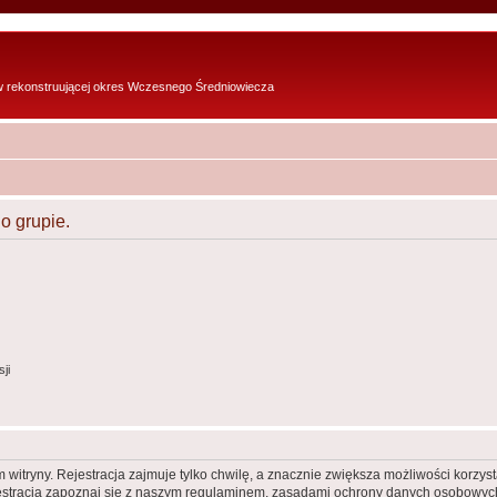
w rekonstruującej okres Wczesnego Średniowiecza
o grupie.
ji
itryny. Rejestracja zajmuje tylko chwilę, a znacznie zwiększa możliwości korzyst
stracją zapoznaj się z naszym regulaminem, zasadami ochrony danych osobowych