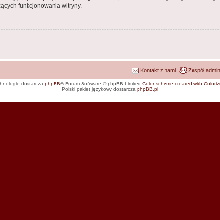
ących funkcjonowania witryny.
Kontakt z nami
Zespół admin
hnologię dostarcza
phpBB
® Forum Software © phpBB Limited
Color scheme created with Colorize
Polski pakiet językowy dostarcza
phpBB.pl