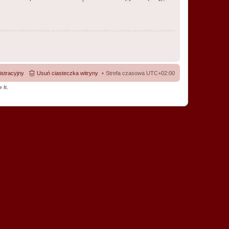
istracyjny
Usuń ciasteczka witryny
Strefa czasowa
UTC+02:00
 It
.