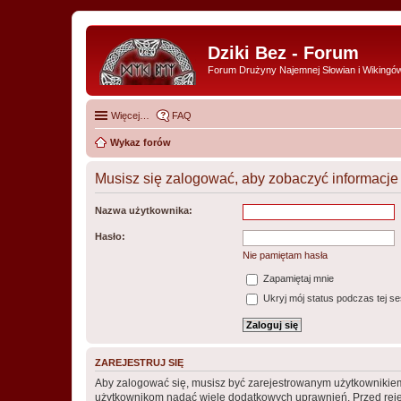
Dziki Bez - Forum
Forum Drużyny Najemnej Słowian i Wikingó
Więcej…
FAQ
Wykaz forów
Musisz się zalogować, aby zobaczyć informacje 
Nazwa użytkownika:
Hasło:
Nie pamiętam hasła
Zapamiętaj mnie
Ukryj mój status podczas tej ses
ZAREJESTRUJ SIĘ
Aby zalogować się, musisz być zarejestrowanym użytkownikiem w
użytkownikom nadać wiele dodatkowych uprawnień. Przed reje