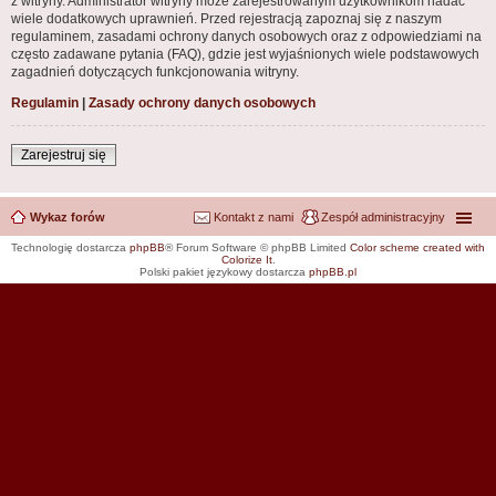
z witryny. Administrator witryny może zarejestrowanym użytkownikom nadać
wiele dodatkowych uprawnień. Przed rejestracją zapoznaj się z naszym
regulaminem, zasadami ochrony danych osobowych oraz z odpowiedziami na
często zadawane pytania (FAQ), gdzie jest wyjaśnionych wiele podstawowych
zagadnień dotyczących funkcjonowania witryny.
Regulamin
|
Zasady ochrony danych osobowych
Zarejestruj się
Wykaz forów
Kontakt z nami
Zespół administracyjny
Technologię dostarcza
phpBB
® Forum Software © phpBB Limited
Color scheme created with
Colorize It
.
Polski pakiet językowy dostarcza
phpBB.pl