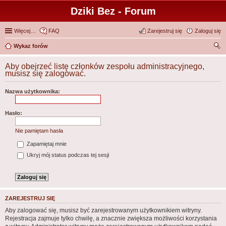
Dziki Bez - Forum
Więcej…
FAQ
Zarejestruj się
Zaloguj się
Wykaz forów
zu
Aby obejrzeć listę członków zespołu administracyjnego,
kaj
musisz się zalogować.
Nazwa użytkownika:
Hasło:
Nie pamiętam hasła
Zapamiętaj mnie
Ukryj mój status podczas tej sesji
ZAREJESTRUJ SIĘ
Aby zalogować się, musisz być zarejestrowanym użytkownikiem witryny.
Rejestracja zajmuje tylko chwilę, a znacznie zwiększa możliwości korzystania