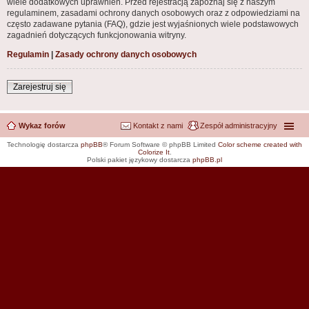
wiele dodatkowych uprawnień. Przed rejestracją zapoznaj się z naszym
regulaminem, zasadami ochrony danych osobowych oraz z odpowiedziami na
często zadawane pytania (FAQ), gdzie jest wyjaśnionych wiele podstawowych
zagadnień dotyczących funkcjonowania witryny.
Regulamin
|
Zasady ochrony danych osobowych
Zarejestruj się
Wykaz forów
Kontakt z nami
Zespół administracyjny
Technologię dostarcza
phpBB
® Forum Software © phpBB Limited
Color scheme created with
Colorize It
.
Polski pakiet językowy dostarcza
phpBB.pl