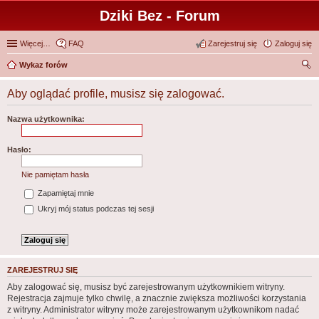
Dziki Bez - Forum
Więcej…
FAQ
Zarejestruj się
Zaloguj się
Wykaz forów
zu
Aby oglądać profile, musisz się zalogować.
kaj
Nazwa użytkownika:
Hasło:
Nie pamiętam hasła
Zapamiętaj mnie
Ukryj mój status podczas tej sesji
ZAREJESTRUJ SIĘ
Aby zalogować się, musisz być zarejestrowanym użytkownikiem witryny.
Rejestracja zajmuje tylko chwilę, a znacznie zwiększa możliwości korzystania
z witryny. Administrator witryny może zarejestrowanym użytkownikom nadać