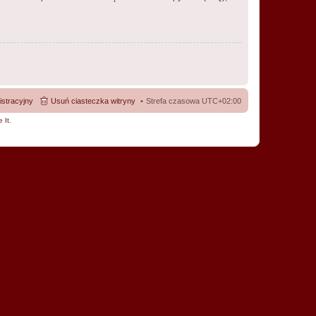
istracyjny
Usuń ciasteczka witryny
Strefa czasowa
UTC+02:00
 It
.