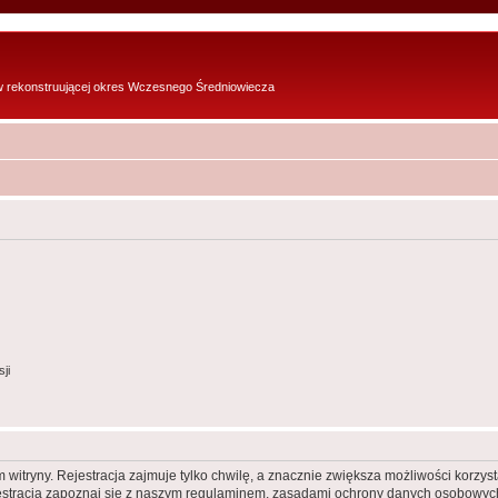
w rekonstruującej okres Wczesnego Średniowiecza
ji
itryny. Rejestracja zajmuje tylko chwilę, a znacznie zwiększa możliwości korzyst
stracją zapoznaj się z naszym regulaminem, zasadami ochrony danych osobowych