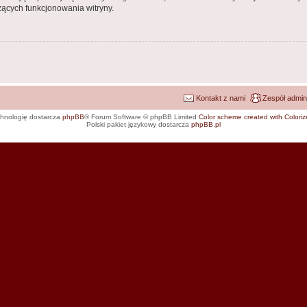
ących funkcjonowania witryny.
Kontakt z nami
Zespół admin
hnologię dostarcza
phpBB
® Forum Software © phpBB Limited
Color scheme created with Colorize
Polski pakiet językowy dostarcza
phpBB.pl