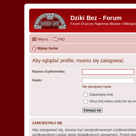
Dziki Bez - Forum
Forum Drużyny Najemnej Słowian i Wikingó
Więcej…
FAQ
Wykaz forów
Aby oglądać profile, musisz się zalogować.
Nazwa użytkownika:
Hasło:
Nie pamiętam hasła
Zapamiętaj mnie
Ukryj mój status podczas tej ses
ZAREJESTRUJ SIĘ
Aby zalogować się, musisz być zarejestrowanym użytkownikiem w
użytkownikom nadać wiele dodatkowych uprawnień. Przed reje