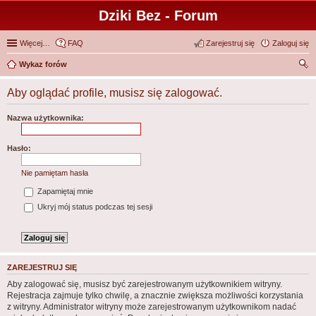
Dziki Bez - Forum
Więcej…
FAQ
Zarejestruj się
Zaloguj się
Wykaz forów
zu
Aby oglądać profile, musisz się zalogować.
kaj
Nazwa użytkownika:
Hasło:
Nie pamiętam hasła
Zapamiętaj mnie
Ukryj mój status podczas tej sesji
ZAREJESTRUJ SIĘ
Aby zalogować się, musisz być zarejestrowanym użytkownikiem witryny.
Rejestracja zajmuje tylko chwilę, a znacznie zwiększa możliwości korzystania
z witryny. Administrator witryny może zarejestrowanym użytkownikom nadać