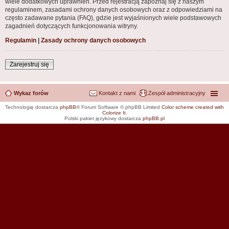
wiele dodatkowych uprawnień. Przed rejestracją zapoznaj się z naszym
regulaminem, zasadami ochrony danych osobowych oraz z odpowiedziami na
często zadawane pytania (FAQ), gdzie jest wyjaśnionych wiele podstawowych
zagadnień dotyczących funkcjonowania witryny.
Regulamin
|
Zasady ochrony danych osobowych
Zarejestruj się
Wykaz forów
Kontakt z nami
Zespół administracyjny
Technologię dostarcza
phpBB
® Forum Software © phpBB Limited
Color scheme created with
Colorize It
.
Polski pakiet językowy dostarcza
phpBB.pl