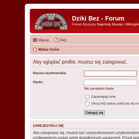
Dziki Bez - Forum
Forum Drużyny Najemnej Słowian i Wikingó
Więcej…
FAQ
Wykaz forów
Aby oglądać profile, musisz się zalogować.
Nazwa użytkownika:
Hasło:
Nie pamiętam hasła
Zapamiętaj mnie
Ukryj mój status podczas tej ses
ZAREJESTRUJ SIĘ
Aby zalogować się, musisz być zarejestrowanym użytkownikiem w
użytkownikom nadać wiele dodatkowych uprawnień. Przed reje