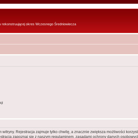
w rekonstruującej okres Wczesnego Średniowiecza
ji
itryny. Rejestracja zajmuje tylko chwilę, a znacznie zwiększa możliwości korzyst
stracją zapoznaj się z naszym regulaminem, zasadami ochrony danych osobowych