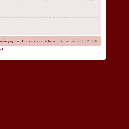
istracyjny
Usuń ciasteczka witryny
Strefa czasowa
UTC+02:00
 It
.