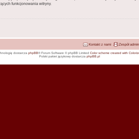
ących funkcjonowania witryny.
Kontakt z nami
Zespół admin
hnologię dostarcza
phpBB
® Forum Software © phpBB Limited
Color scheme created with Colorize
Polski pakiet językowy dostarcza
phpBB.pl