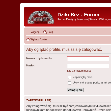
Dziki Bez - Forum
Forum Drużyny Najemnej Słowian i Wikingó
Więcej…
FAQ
Wykaz forów
Aby oglądać profile, musisz się zalogować.
Nazwa użytkownika:
Hasło:
Nie pamiętam hasła
Zapamiętaj mnie
Ukryj mój status podczas tej ses
ZAREJESTRUJ SIĘ
Aby zalogować się, musisz być zarejestrowanym użytkownikiem w
użytkownikom nadać wiele dodatkowych uprawnień. Przed reje