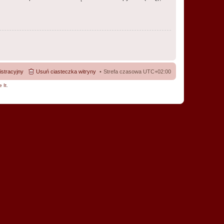
istracyjny
Usuń ciasteczka witryny
Strefa czasowa
UTC+02:00
 It
.