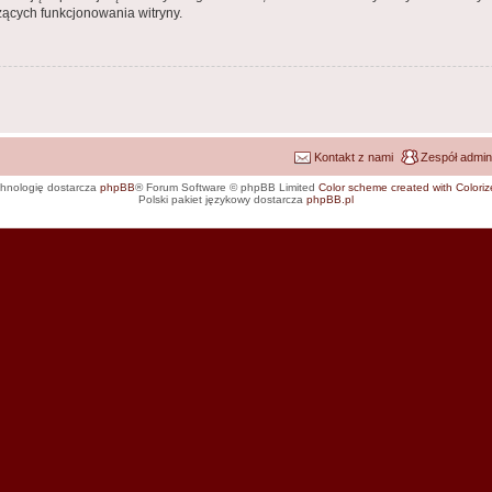
ących funkcjonowania witryny.
Kontakt z nami
Zespół admin
hnologię dostarcza
phpBB
® Forum Software © phpBB Limited
Color scheme created with Colorize
Polski pakiet językowy dostarcza
phpBB.pl