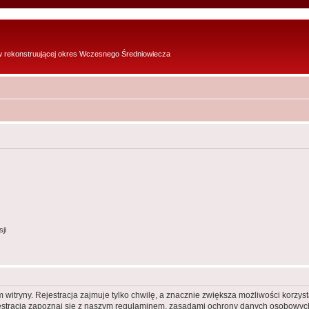
w rekonstruującej okres Wczesnego Średniowiecza
ji
itryny. Rejestracja zajmuje tylko chwilę, a znacznie zwiększa możliwości korzyst
stracją zapoznaj się z naszym regulaminem, zasadami ochrony danych osobowych