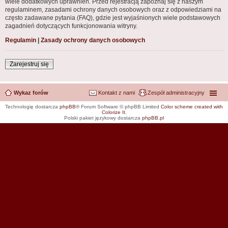
wiele dodatkowych uprawnień. Przed rejestracją zapoznaj się z naszym
regulaminem, zasadami ochrony danych osobowych oraz z odpowiedziami na
często zadawane pytania (FAQ), gdzie jest wyjaśnionych wiele podstawowych
zagadnień dotyczących funkcjonowania witryny.
Regulamin
|
Zasady ochrony danych osobowych
Zarejestruj się
Wykaz forów
Kontakt z nami
Zespół administracyjny
Technologię dostarcza
phpBB
® Forum Software © phpBB Limited
Color scheme created with
Colorize It
.
Polski pakiet językowy dostarcza
phpBB.pl