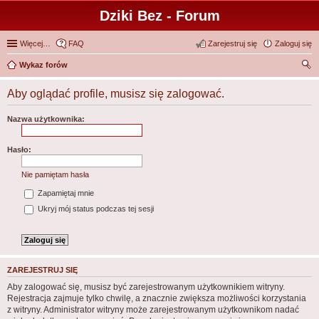
Dziki Bez - Forum
Więcej…
FAQ
Zarejestruj się
Zaloguj się
Wykaz forów
zu
Aby oglądać profile, musisz się zalogować.
kaj
Nazwa użytkownika:
Hasło:
Nie pamiętam hasła
Zapamiętaj mnie
Ukryj mój status podczas tej sesji
ZAREJESTRUJ SIĘ
Aby zalogować się, musisz być zarejestrowanym użytkownikiem witryny.
Rejestracja zajmuje tylko chwilę, a znacznie zwiększa możliwości korzystania
z witryny. Administrator witryny może zarejestrowanym użytkownikom nadać