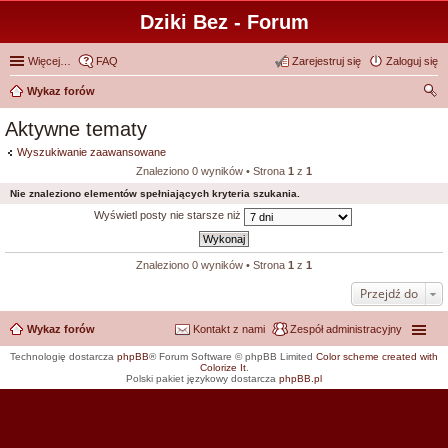
Dziki Bez - Forum
Więcej…
FAQ
Zarejestruj się
Zaloguj się
Wykaz forów
zu
Aktywne tematy
kaj
Wyszukiwanie zaawansowane
Znaleziono 0 wyników • Strona
1
z
1
Nie znaleziono elementów spełniających kryteria szukania.
Wyświetl posty nie starsze niż
Znaleziono 0 wyników • Strona
1
z
1
Przejdź do
Wykaz forów
Kontakt z nami
Zespół administracyjny
Technologię dostarcza
phpBB
® Forum Software © phpBB Limited
Color scheme created with
Colorize It
.
Polski pakiet językowy dostarcza
phpBB.pl