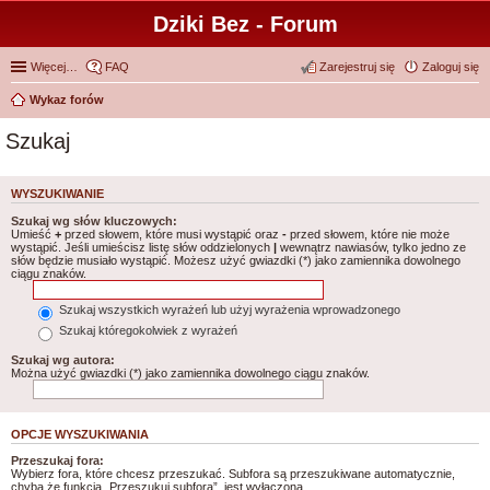
Dziki Bez - Forum
Więcej…
FAQ
Zarejestruj się
Zaloguj się
Wykaz forów
Szukaj
WYSZUKIWANIE
Szukaj wg słów kluczowych:
Umieść
+
przed słowem, które musi wystąpić oraz
-
przed słowem, które nie może
wystąpić. Jeśli umieścisz listę słów oddzielonych
|
wewnątrz nawiasów, tylko jedno ze
słów będzie musiało wystąpić. Możesz użyć gwiazdki (*) jako zamiennika dowolnego
ciągu znaków.
Szukaj wszystkich wyrażeń lub użyj wyrażenia wprowadzonego
Szukaj któregokolwiek z wyrażeń
Szukaj wg autora:
Można użyć gwiazdki (*) jako zamiennika dowolnego ciągu znaków.
OPCJE WYSZUKIWANIA
Przeszukaj fora:
Wybierz fora, które chcesz przeszukać. Subfora są przeszukiwane automatycznie,
chyba że funkcja „Przeszukuj subfora”, jest wyłączona.