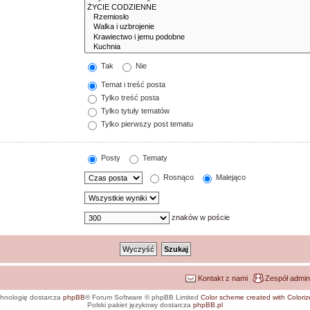
Tak
Nie
Temat i treść posta
Tylko treść posta
Tylko tytuły tematów
Tylko pierwszy post tematu
Posty
Tematy
Rosnąco
Malejąco
znaków w poście
Kontakt z nami
Zespół admin
hnologię dostarcza
phpBB
® Forum Software © phpBB Limited
Color scheme created with Colorize
Polski pakiet językowy dostarcza
phpBB.pl