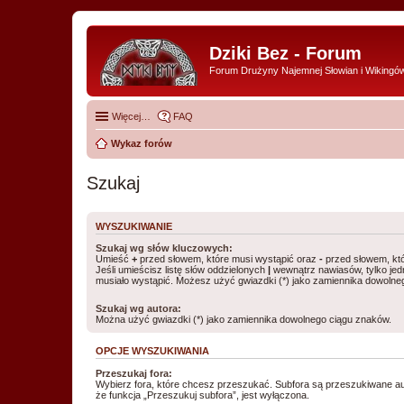
Dziki Bez - Forum
Forum Drużyny Najemnej Słowian i Wikingó
Więcej…
FAQ
Wykaz forów
Szukaj
WYSZUKIWANIE
Szukaj wg słów kluczowych:
Umieść
+
przed słowem, które musi wystąpić oraz
-
przed słowem, któ
Jeśli umieścisz listę słów oddzielonych
|
wewnątrz nawiasów, tylko jed
musiało wystąpić. Możesz użyć gwiazdki (*) jako zamiennika dowolne
Szukaj wg autora:
Można użyć gwiazdki (*) jako zamiennika dowolnego ciągu znaków.
OPCJE WYSZUKIWANIA
Przeszukaj fora:
Wybierz fora, które chcesz przeszukać. Subfora są przeszukiwane a
że funkcja „Przeszukuj subfora”, jest wyłączona.