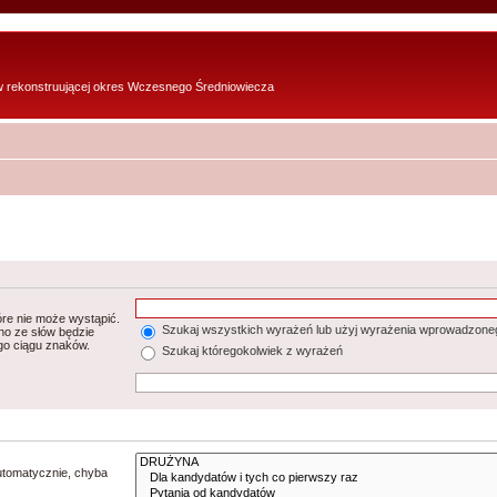
w rekonstruującej okres Wczesnego Średniowiecza
re nie może wystąpić.
Szukaj wszystkich wyrażeń lub użyj wyrażenia wprowadzone
no ze słów będzie
go ciągu znaków.
Szukaj któregokolwiek z wyrażeń
utomatycznie, chyba