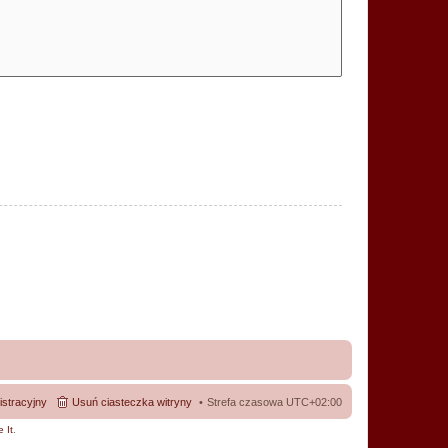
istracyjny
Usuń ciasteczka witryny
Strefa czasowa
UTC+02:00
 It
.