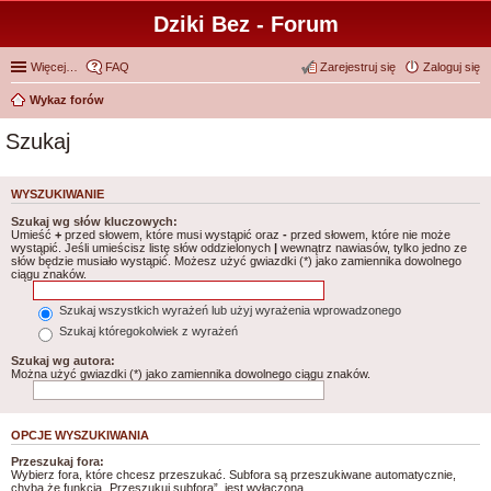
Dziki Bez - Forum
Więcej…
FAQ
Zarejestruj się
Zaloguj się
Wykaz forów
Szukaj
WYSZUKIWANIE
Szukaj wg słów kluczowych:
Umieść
+
przed słowem, które musi wystąpić oraz
-
przed słowem, które nie może
wystąpić. Jeśli umieścisz listę słów oddzielonych
|
wewnątrz nawiasów, tylko jedno ze
słów będzie musiało wystąpić. Możesz użyć gwiazdki (*) jako zamiennika dowolnego
ciągu znaków.
Szukaj wszystkich wyrażeń lub użyj wyrażenia wprowadzonego
Szukaj któregokolwiek z wyrażeń
Szukaj wg autora:
Można użyć gwiazdki (*) jako zamiennika dowolnego ciągu znaków.
OPCJE WYSZUKIWANIA
Przeszukaj fora:
Wybierz fora, które chcesz przeszukać. Subfora są przeszukiwane automatycznie,
chyba że funkcja „Przeszukuj subfora”, jest wyłączona.