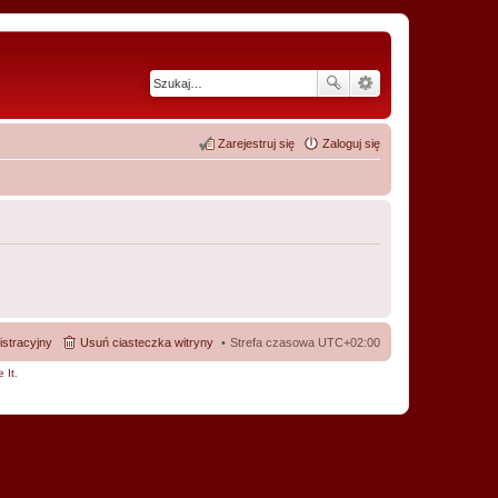
Zarejestruj się
Zaloguj się
istracyjny
Usuń ciasteczka witryny
Strefa czasowa
UTC+02:00
 It
.