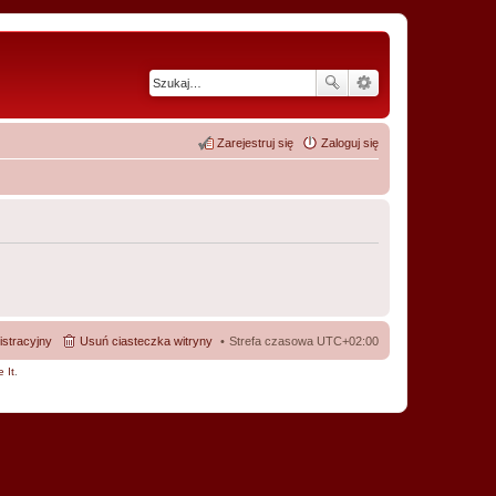
Zarejestruj się
Zaloguj się
istracyjny
Usuń ciasteczka witryny
Strefa czasowa
UTC+02:00
 It
.