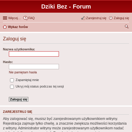
Dziki Bez - Forum
Więcej…
FAQ
Zarejestruj się
Zaloguj się
Wykaz forów
zu
Zaloguj się
kaj
Nazwa użytkownika:
Hasło:
Nie pamiętam hasła
Zapamiętaj mnie
Ukryj mój status podczas tej sesji
ZAREJESTRUJ SIĘ
Aby zalogować się, musisz być zarejestrowanym użytkownikiem witryny.
Rejestracja zajmuje tylko chwilę, a znacznie zwiększa możliwości korzystania
z witryny. Administrator witryny może zarejestrowanym użytkownikom nadać