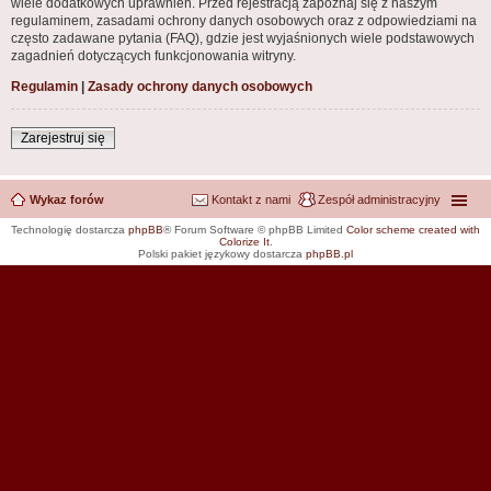
wiele dodatkowych uprawnień. Przed rejestracją zapoznaj się z naszym
regulaminem, zasadami ochrony danych osobowych oraz z odpowiedziami na
często zadawane pytania (FAQ), gdzie jest wyjaśnionych wiele podstawowych
zagadnień dotyczących funkcjonowania witryny.
Regulamin
|
Zasady ochrony danych osobowych
Zarejestruj się
Wykaz forów
Kontakt z nami
Zespół administracyjny
Technologię dostarcza
phpBB
® Forum Software © phpBB Limited
Color scheme created with
Colorize It
.
Polski pakiet językowy dostarcza
phpBB.pl