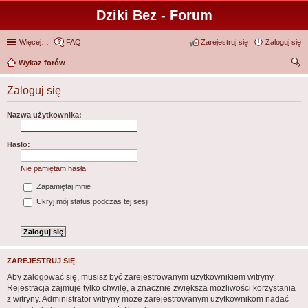
Dziki Bez - Forum
Więcej…
FAQ
Zarejestruj się
Zaloguj się
Wykaz forów
zu
Zaloguj się
kaj
Nazwa użytkownika:
Hasło:
Nie pamiętam hasła
Zapamiętaj mnie
Ukryj mój status podczas tej sesji
ZAREJESTRUJ SIĘ
Aby zalogować się, musisz być zarejestrowanym użytkownikiem witryny.
Rejestracja zajmuje tylko chwilę, a znacznie zwiększa możliwości korzystania
z witryny. Administrator witryny może zarejestrowanym użytkownikom nadać