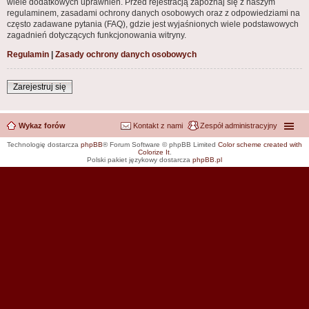
wiele dodatkowych uprawnień. Przed rejestracją zapoznaj się z naszym
regulaminem, zasadami ochrony danych osobowych oraz z odpowiedziami na
często zadawane pytania (FAQ), gdzie jest wyjaśnionych wiele podstawowych
zagadnień dotyczących funkcjonowania witryny.
Regulamin
|
Zasady ochrony danych osobowych
Zarejestruj się
Wykaz forów
Kontakt z nami
Zespół administracyjny
Technologię dostarcza
phpBB
® Forum Software © phpBB Limited
Color scheme created with
Colorize It
.
Polski pakiet językowy dostarcza
phpBB.pl