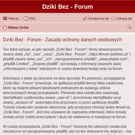
Dziki Bez - Forum
Więcej…
FAQ
Zarejestruj się
Zaloguj się
Wykaz forów
zu
Dziki Bez - Forum - Zasady ochrony danych osobowych
kaj
Ten tekst opisuje, w jaki sposób „Dziki Bez - Forum” i firmy stowarzyszone
zwane dalej „my”, „nas”, „nasz”, „Dziki Bez - Forum”, „https://forum.dzikibez.pl” i
phpBB zwane dalej „oni”, „ich”, „oprogramowanie phpBB”, „www.phpbb.com”,
„phpBB Limited”, „Zespoły phpBB”, korzystają z informacji zwanymi dalej
„informacjami o tobie” zebranych w czasie dowolnej twojej sesji na forum.
Informacje o tobie są zbierane na dwa sposoby. Po pierwsze, przeglądanie
„Dziki Bez - Forum” powoduje, że aplikacja phpBB tworzy kilka ciasteczek,
które są małymi plikami tekstowymi pobranymi do katalogu plików
tymczasowych twojej przeglądarki. Pierwsze dwa ciasteczka zawierają
identyfikator użytkownika zwany „user-id” i anonimowy identyfikator sesji
zwany „session-id”, automatycznie przyznane ci przez aplikację phpBB.
Trzecie ciasteczko zostanie utworzone, gdy przejrzysz chociaż jeden temat na
„Dziki Bez - Forum”. Jest ono używane do zapisania informacji, które tematy
zostały przez ciebie przeczytane i służy do ułatwienia ci nawigacji na forum.
W czasie przeglądania „Dziki Bez - Forum” możemy też utworzyć ciasteczka
niezależne od oprogramowania phpBB, ale ich ten dokument nie dotyczy – ma