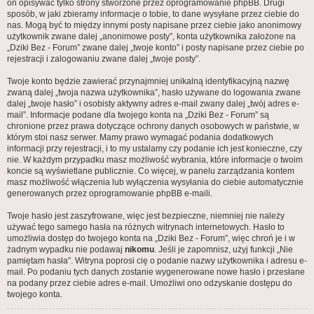
on opisywać tylko strony stworzone przez oprogramowanie phpBB. Drugi
sposób, w jaki zbieramy informacje o tobie, to dane wysyłane przez ciebie do
nas. Mogą być to między innymi posty napisane przez ciebie jako anonimowy
użytkownik zwane dalej „anonimowe posty”, konta użytkownika założone na
„Dziki Bez - Forum” zwane dalej „twoje konto” i posty napisane przez ciebie po
rejestracji i zalogowaniu zwane dalej „twoje posty”.
Twoje konto będzie zawierać przynajmniej unikalną identyfikacyjną nazwę
zwaną dalej „twoja nazwa użytkownika”, hasło używane do logowania zwane
dalej „twoje hasło” i osobisty aktywny adres e-mail zwany dalej „twój adres e-
mail”. Informacje podane dla twojego konta na „Dziki Bez - Forum” są
chronione przez prawa dotyczące ochrony danych osobowych w państwie, w
którym stoi nasz serwer. Mamy prawo wymagać podania dodatkowych
informacji przy rejestracji, i to my ustalamy czy podanie ich jest konieczne, czy
nie. W każdym przypadku masz możliwość wybrania, które informacje o twoim
koncie są wyświetlane publicznie. Co więcej, w panelu zarządzania kontem
masz możliwość włączenia lub wyłączenia wysyłania do ciebie automatycznie
generowanych przez oprogramowanie phpBB e-maili.
Twoje hasło jest zaszyfrowane, więc jest bezpieczne, niemniej nie należy
używać tego samego hasła na różnych witrynach internetowych. Hasło to
umożliwia dostęp do twojego konta na „Dziki Bez - Forum”, więc chroń je i w
żadnym wypadku nie podawaj
nikomu
. Jeśli je zapomnisz, użyj funkcji „Nie
pamiętam hasła”. Witryna poprosi cię o podanie nazwy użytkownika i adresu e-
mail. Po podaniu tych danych zostanie wygenerowane nowe hasło i przesłane
na podany przez ciebie adres e-mail. Umożliwi ono odzyskanie dostępu do
twojego konta.