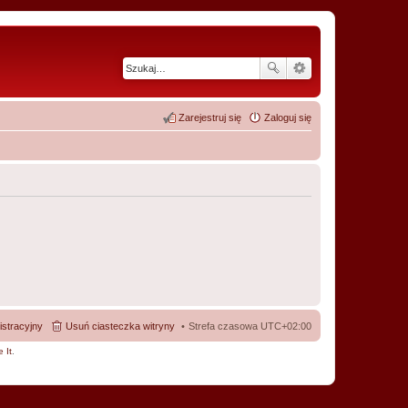
Zarejestruj się
Zaloguj się
istracyjny
Usuń ciasteczka witryny
Strefa czasowa
UTC+02:00
 It
.