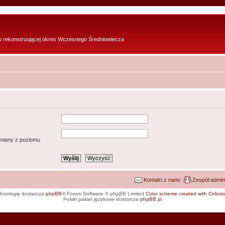
w rekonstruującej okres Wczesnego Średniowiecza
ieniany z poziomu
Kontakt z nami
Zespół admin
hnologię dostarcza
phpBB
® Forum Software © phpBB Limited
Color scheme created with Colorize
Polski pakiet językowy dostarcza
phpBB.pl