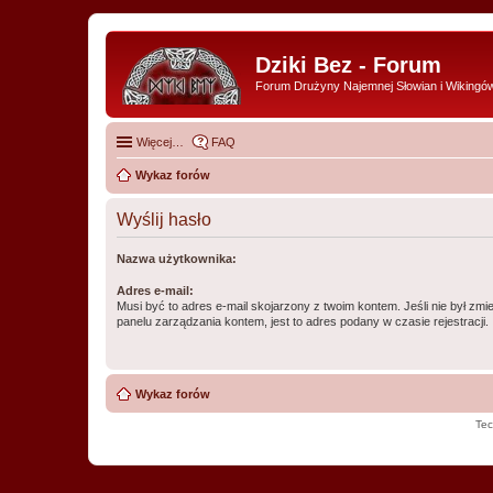
Dziki Bez - Forum
Forum Drużyny Najemnej Słowian i Wikingó
Więcej…
FAQ
Wykaz forów
Wyślij hasło
Nazwa użytkownika:
Adres e-mail:
Musi być to adres e-mail skojarzony z twoim kontem. Jeśli nie był zm
panelu zarządzania kontem, jest to adres podany w czasie rejestracji.
Wykaz forów
Tec