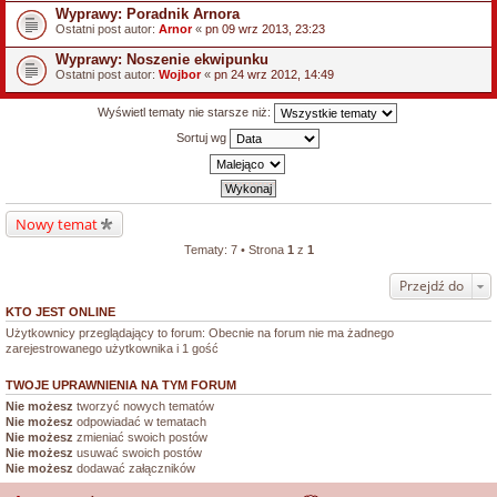
Wyprawy: Poradnik Arnora
Ostatni post autor:
Arnor
«
pn 09 wrz 2013, 23:23
Wyprawy: Noszenie ekwipunku
Ostatni post autor:
Wojbor
«
pn 24 wrz 2012, 14:49
Wyświetl tematy nie starsze niż:
Sortuj wg
Nowy temat
Tematy: 7 • Strona
1
z
1
Przejdź do
KTO JEST ONLINE
Użytkownicy przeglądający to forum: Obecnie na forum nie ma żadnego
zarejestrowanego użytkownika i 1 gość
TWOJE UPRAWNIENIA NA TYM FORUM
Nie możesz
tworzyć nowych tematów
Nie możesz
odpowiadać w tematach
Nie możesz
zmieniać swoich postów
Nie możesz
usuwać swoich postów
Nie możesz
dodawać załączników