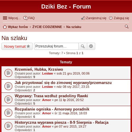
Dziki Bez - Forum
Więcej…
FAQ
Zarejestruj się
Zaloguj się
Wykaz forów
ŻYCIE CODZIENNE
Na szlaku
zu
Na szlaku
kaj
Nowy temat
Tematy: 7 • Strona
1
z
1
Tematy
Krzemień, Hubka, Krzsiwo
Ostatni post autor:
Lesław
«
sob 21 gru 2019, 00:06
Odpowiedzi:
9
Jak przyotować się do zimowej wyprawy/przemarszu
Ostatni post autor:
Lesław
«
ndz 08 sty 2017, 23:15
Odpowiedzi:
2
Wyprawy: Trasa wzdłuż pradoliny Rawki
Ostatni post autor:
Arnor
«
pn 11 lip 2016, 20:52
Odpowiedzi:
5
Rozpalanie ogniska - Arnorowy poradnik
Ostatni post autor:
Arnor
«
śr 11 maja 2016, 16:03
Odpowiedzi:
6
Historyczna wyprawa piesza - 8-9 Sierpnia - Relacja
Ostatni post autor:
Arnor
«
pn 07 wrz 2015, 19:27
Odpowiedzi:
1