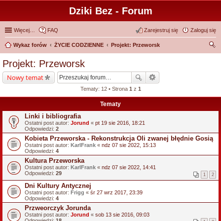
Dziki Bez - Forum
Więcej…
FAQ
Zarejestruj się
Zaloguj się
Wykaz forów
ŻYCIE CODZIENNE
Projekt: Przeworsk
zu
Projekt: Przeworsk
kaj
Nowy temat
Tematy: 12 • Strona
1
z
1
Tematy
Linki i bibliografia
Ostatni post autor:
Jorund
«
pt 19 sie 2016, 18:21
Odpowiedzi:
2
Kobieta Przeworska - Rekonstrukcja Oli zwanej błędnie Gosią
Ostatni post autor:
KarlFrank
«
ndz 07 sie 2022, 15:13
Odpowiedzi:
4
Kultura Przeworska
Ostatni post autor:
KarlFrank
«
ndz 07 sie 2022, 14:41
Odpowiedzi:
29
1
2
Dni Kultury Antycznej
Ostatni post autor:
Frigg
«
śr 27 wrz 2017, 23:39
Odpowiedzi:
4
Przweorczyk Jorunda
Ostatni post autor:
Jorund
«
sob 13 sie 2016, 09:03
Odpowiedzi:
18