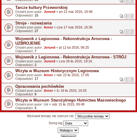
1
2
Tarcze kultury Przeworskiej
Ostatni post autor:
Jorund
«
pn 21 mar 2016, 19:48
Odpowiedzi:
15
1
2
Stroje - rozważania
Ostatni post autor:
Arnor
«
czw 17 mar 2016, 16:36
Odpowiedzi:
27
1
2
Wojownik z Legionowa - Rekonstrukcja Arnorowa -
UZBROJENIE
Ostatni post autor:
Jorund
«
pt 12 lut 2016, 06:25
Odpowiedzi:
7
Wojownik z Legionowa - Rekonstrukcja Arnorowa - STRÓJ
Ostatni post autor:
Jorund
«
czw 26 lis 2015, 19:16
Odpowiedzi:
2
Wizyta w Muzeum Historycznym Legionowa
Ostatni post autor:
Arnor
«
ndz 22 lis 2015, 17:05
Odpowiedzi:
17
1
2
Opracowania pochówków
Ostatni post autor:
Arnor
«
śr 18 lis 2015, 19:25
Odpowiedzi:
8
Wizyta w Muzeum Starożytnego Hutnictwa Mazowieckiego
Ostatni post autor:
Ud
«
ndz 15 lis 2015, 09:48
Odpowiedzi:
5
Wyświetl tematy nie starsze niż:
Sortuj wg