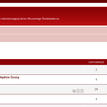
w rekonstruującej okres Wczesnego Średniowiecza
ODPOWIEDZI
2
błędnie Gosią
4
29
1
2
4