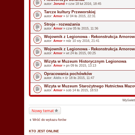
autor:
Jorund
» czw 18 lut 2016, 18:45
Tarcze kultury Przeworskiej
autor:
Arnor
» śr 04 lis 2015, 22:31
Stroje - rozważania
autor:
Arnor
» czw 05 lis 2015, 11:36
Wojownik z Legionowa - Rekonstrukcja Arnoro
autor:
Arnor
» ndz 10 sty 2016, 21:41
Wojownik z Legionowa - Rekonstrukcja Arnorow
autor:
Arnor
» wt 24 lis 2015, 00:25
Wizyta w Muzeum Historycznym Legionowa
autor:
Arnor
» pn 09 lis 2015, 13:13
Opracowania pochówków
autor:
Aldis
» śr 18 lis 2015, 11:47
Wizyta w Muzeum Starożytnego Hutnictwa Mazo
autor:
Arnor
» sob 14 lis 2015, 18:53
Wyświetl
Nowy temat
Wróć do wykazu forów
KTO JEST ONLINE