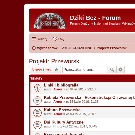
Dziki Bez - Forum
Forum Drużyny Najemnej Słowian i Wikingó
Więcej…
FAQ
Wykaz forów
ŻYCIE CODZIENNE
Projekt: Przeworsk
Projekt: Przeworsk
Nowy temat
TEMATY
Linki i bibliografia
autor:
Arnor
» śr 04 lis 2015, 23:18
Kobieta Przeworska - Rekonstrukcja Oli zwanej 
autor:
Arnor
» pt 15 kwie 2016, 11:35
Kultura Przeworska
autor:
Arnor
» wt 03 lis 2015, 23:07
Dni Kultury Antycznej
autor:
Frigg
» pt 22 wrz 2017, 00:45
Przweorczyk Jorunda