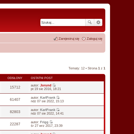
Zarejestruj się
Zaloguj się
Tematy: 12 • Strona
1
z
1
ODSŁONY
OSTATNI POST
autor:
Jorund
15712
W
pt 19 sie 2016, 18:21
y
ś
autor:
KarlFrank
w
61407
W
ndz 07 sie 2022, 15:13
i
y
e
ś
autor:
KarlFrank
t
w
82803
W
ndz 07 sie 2022, 14:41
l
i
y
n
e
ś
a
autor:
Frigg
t
w
22287
j
W
śr 27 wrz 2017, 23:39
l
i
n
y
n
e
o
ś
a