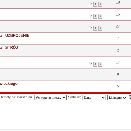
18
1
2
15
1
2
27
1
2
wa - UZBROJENIE
7
a - STRÓJ
2
17
1
2
8
wieckiego
5
 tematy nie starsze niż:
Sortuj wg