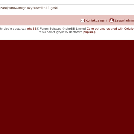
 zarejestrowanego użytkownika i 1 gość
Kontakt z nami
Zespół admin
hnologię dostarcza
phpBB
® Forum Software © phpBB Limited
Color scheme created with Colorize
Polski pakiet językowy dostarcza
phpBB.pl