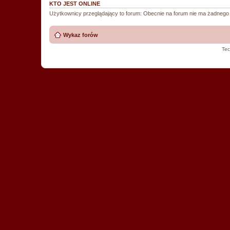
KTO JEST ONLINE
Użytkownicy przeglądający to forum: Obecnie na forum nie ma żadnego
Wykaz forów
Tec