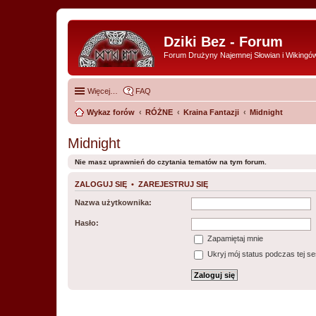
Dziki Bez - Forum
Forum Drużyny Najemnej Słowian i Wikingó
Więcej…
FAQ
Wykaz forów
RÓŻNE
Kraina Fantazji
Midnight
Midnight
Nie masz uprawnień do czytania tematów na tym forum.
ZALOGUJ SIĘ
•
ZAREJESTRUJ SIĘ
Nazwa użytkownika:
Hasło:
Zapamiętaj mnie
Ukryj mój status podczas tej ses