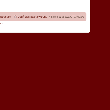
istracyjny
Usuń ciasteczka witryny
Strefa czasowa
UTC+02:00
 It
.