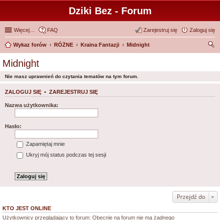
Dziki Bez - Forum
Więcej…
FAQ
Zarejestruj się
Zaloguj się
Wykaz forów
RÓŻNE
Kraina Fantazji
Midnight
zu
Midnight
kaj
Nie masz uprawnień do czytania tematów na tym forum.
ZALOGUJ SIĘ
•
ZAREJESTRUJ SIĘ
Nazwa użytkownika:
Hasło:
Zapamiętaj mnie
Ukryj mój status podczas tej sesji
Przejdź do
KTO JEST ONLINE
Użytkownicy przeglądający to forum: Obecnie na forum nie ma żadnego