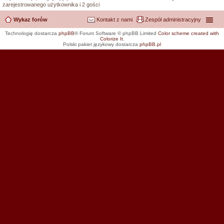
zarejestrowanego użytkownika i 2 gości
Wykaz forów
Kontakt z nami
Zespół administracyjny
Technologię dostarcza
phpBB
® Forum Software © phpBB Limited
Color scheme created with
Colorize It
.
Polski pakiet językowy dostarcza
phpBB.pl