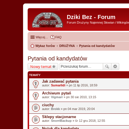
Dziki Bez - Forum
Forum Drużyny Najemnej Słowian i Wikingó
Więcej…
FAQ
Wykaz forów
DRUŻYNA
Pytania od kandydatów
Pytania od kandydatów
Nowy temat
TEMATY
Jak zadawać pytania
autor:
Sumarlidi
» pn 11 lip 2016, 18:59
Archiwum pytań
autor:
Vigmarr
» pn 30 sie 2010, 13:15
ciuchy
autor:
Brokk
» pn 04 mar 2019, 20:04
Sklepy stacjonarne
autor:
SnorriBackup
» śr 12 gru 2018, 12:55
Nożyk dla kandydata