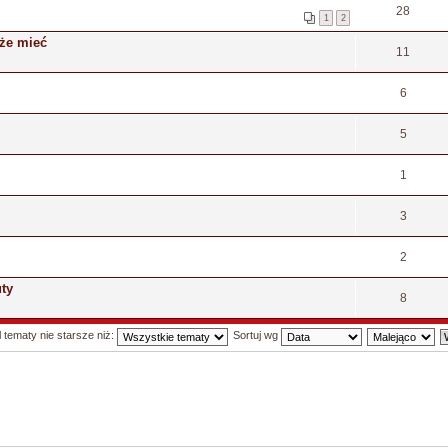
28
1
2
oże mieć
11
6
5
1
3
2
uty
8
 tematy nie starsze niż:
Sortuj wg