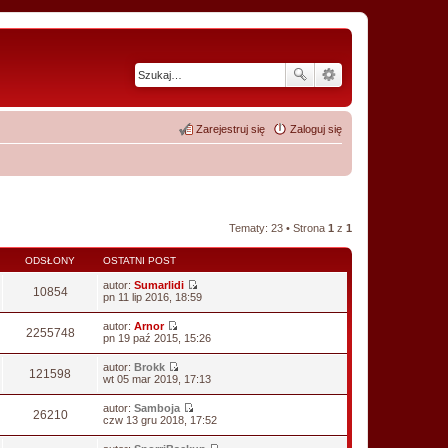
Zarejestruj się
Zaloguj się
Tematy: 23 • Strona
1
z
1
ODSŁONY
OSTATNI POST
autor:
Sumarlidi
10854
W
pn 11 lip 2016, 18:59
y
ś
autor:
Arnor
w
2255748
W
pn 19 paź 2015, 15:26
i
y
e
ś
autor:
Brokk
t
w
121598
W
wt 05 mar 2019, 17:13
l
i
y
n
e
ś
a
autor:
Samboja
t
w
26210
j
W
czw 13 gru 2018, 17:52
l
i
n
y
n
e
o
ś
a