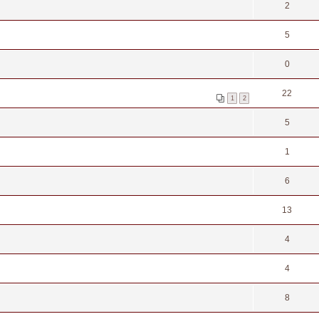
2
5
0
22
1
2
5
1
6
13
4
4
8