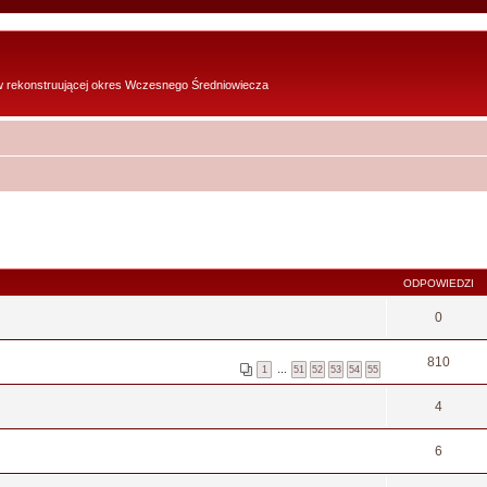
w rekonstruującej okres Wczesnego Średniowiecza
ODPOWIEDZI
0
810
1
…
51
52
53
54
55
4
6