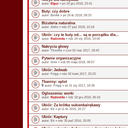
autor:
Elgur
» pn 10 gru 2018, 23:41
Buty: czy dobre
autor:
Brokk
» pn 26 lis 2018, 09:33
Biżuteria naturalna
autor:
Aldis
» ndz 07 paź 2018, 10:18
Ubiór: czy te buty od... są w porządku dla...
autor:
Radomiła
» ndz 24 sty 2016, 14:00
Nakrycia głowy
autor:
Thordis
» czw 02 mar 2017, 18:43
Pytanie organizacyjne
autor:
Orm
» sob 05 maja 2018, 08:57
Ubiór: Jedwab
autor:
Frigg
» ndz 02 kwie 2017, 20:23
Tkaniny: splot
autor:
Frigg
» wt 31 sty 2017, 18:39
Z
a
Ogloszenia: worki
ł
autor:
Radomiła
» ndz 18 gru 2016, 00:16
ą
c
Ubiór: Za krótka sukienka/rękawy
z
autor:
n
Eir
» pt 11 lis 2016, 20:27
i
k
Ubiór: Kaptury
i
autor:
Eir
» ndz 30 paź 2016, 20:05