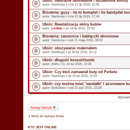
Ubiór: naturalne farbowanie i dozwolone kolory
autor:
Samboja
» czw 21 lip 2016, 11:05
Biżuteria: guzy - ile to komplet i ile kandydat m
autor:
Samboja
» czw 21 lip 2016, 17:44
Ubiór: Rewitalizacja skóry butów
autor:
Lesław
» pn 18 lip 2016, 10:32
Biżuteria: zausznice i kabłączki skroniowe
autor:
Samboja
» sob 21 maja 2016, 08:53
Ubiór: obszywanie materiałem
autor:
Samboja
» pt 26 lut 2016, 10:12
Ubiór: długość koszuli/tuniki
autor:
Aldis
» śr 24 lut 2016, 13:36
Ubiór: Czy ktoś zamawiał buty od Perkele
autor:
Samboja
» wt 23 lut 2016, 10:52
Ubiór: czy można mieć 'sandałki' / ażurowane b
autor:
Dobrawa
» sob 31 paź 2015, 22:28
Wyświetl
Nowy temat
Wróć do wykazu forów
KTO JEST ONLINE