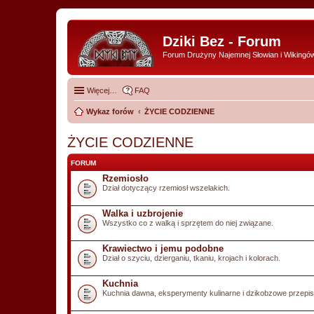
Dziki Bez - Forum
Forum Drużyny Najemnej Słowian i Wikingó
Więcej…
FAQ
Wykaz forów
ŻYCIE CODZIENNE
ŻYCIE CODZIENNE
FORUM
Rzemiosło
Dział dotyczący rzemiosł wszelakich.
Walka i uzbrojenie
Wszystko co z walką i sprzętem do niej związane.
Krawiectwo i jemu podobne
Dział o szyciu, dzierganiu, tkaniu, krojach i kolorach.
Kuchnia
Kuchnia dawna, eksperymenty kulinarne i dzikobzowe przepi