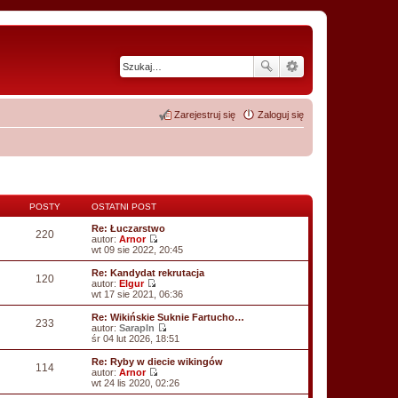
Zarejestruj się
Zaloguj się
POSTY
OSTATNI POST
Re: Łuczarstwo
220
autor:
Arnor
W
wt 09 sie 2022, 20:45
y
ś
Re: Kandydat rekrutacja
120
w
autor:
Elgur
i
W
wt 17 sie 2021, 06:36
e
y
t
ś
Re: Wikińskie Suknie Fartucho…
233
l
w
autor:
Sarapln
n
i
W
śr 04 lut 2026, 18:51
a
e
y
j
t
ś
Re: Ryby w diecie wikingów
n
114
l
w
autor:
Arnor
o
n
i
W
wt 24 lis 2020, 02:26
w
a
e
y
s