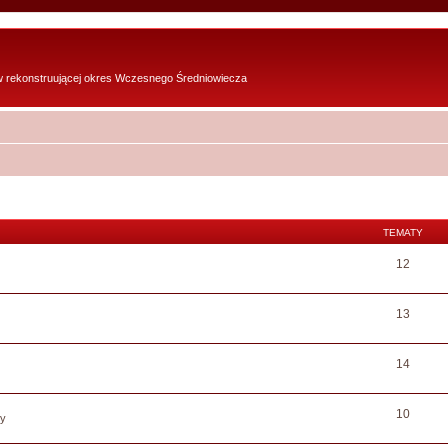
w rekonstruującej okres Wczesnego Średniowiecza
TEMATY
12
13
14
10
sy