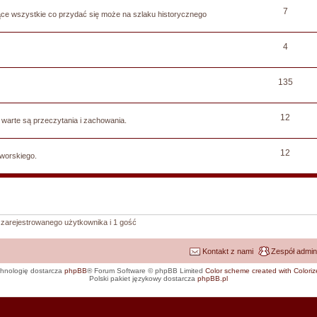
7
ce wszystkie co przydać się może na szlaku historycznego
4
135
12
a warte są przeczytania i zachowania.
12
worskiego.
 zarejestrowanego użytkownika i 1 gość
Kontakt z nami
Zespół admin
hnologię dostarcza
phpBB
® Forum Software © phpBB Limited
Color scheme created with Colorize
Polski pakiet językowy dostarcza
phpBB.pl