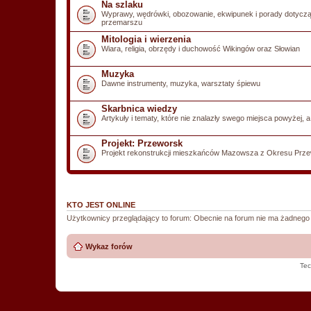
Na szlaku
Wyprawy, wędrówki, obozowanie, ekwipunek i porady dotyczą
przemarszu
Mitologia i wierzenia
Wiara, religia, obrzędy i duchowość Wikingów oraz Słowian
Muzyka
Dawne instrumenty, muzyka, warsztaty śpiewu
Skarbnica wiedzy
Artykuły i tematy, które nie znalazły swego miejsca powyżej, 
Projekt: Przeworsk
Projekt rekonstrukcji mieszkańców Mazowsza z Okresu Prze
KTO JEST ONLINE
Użytkownicy przeglądający to forum: Obecnie na forum nie ma żadnego
Wykaz forów
Tec