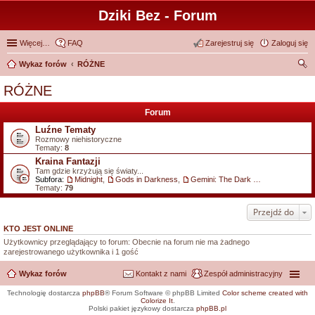
Dziki Bez - Forum
Więcej…
FAQ
Zarejestruj się
Zaloguj się
Wykaz forów
RÓŻNE
zu
RÓŻNE
kaj
Forum
Luźne Tematy
Rozmowy niehistoryczne
Tematy:
8
Kraina Fantazji
Tam gdzie krzyżują się światy...
Subfora:
Midnight
,
Gods in Darkness
,
Gemini: The Dark Fantasy Role Play
Tematy:
79
Przejdź do
KTO JEST ONLINE
Użytkownicy przeglądający to forum: Obecnie na forum nie ma żadnego
zarejestrowanego użytkownika i 1 gość
Wykaz forów
Kontakt z nami
Zespół administracyjny
Technologię dostarcza
phpBB
® Forum Software © phpBB Limited
Color scheme created with
Colorize It
.
Polski pakiet językowy dostarcza
phpBB.pl