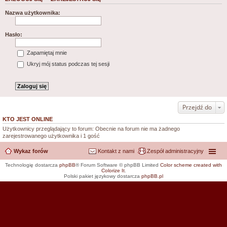
Nazwa użytkownika:
Hasło:
Zapamiętaj mnie
Ukryj mój status podczas tej sesji
Przejdź do
KTO JEST ONLINE
Użytkownicy przeglądający to forum: Obecnie na forum nie ma żadnego
zarejestrowanego użytkownika i 1 gość
Wykaz forów
Kontakt z nami
Zespół administracyjny
Technologię dostarcza
phpBB
® Forum Software © phpBB Limited
Color scheme created with
Colorize It
.
Polski pakiet językowy dostarcza
phpBB.pl