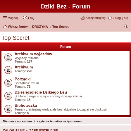
Dziki Bez - Forum
Więcej…
FAQ
Zarejestruj się
Zaloguj się
Wykaz forów
DRUŻYNA
Top Secret
zu
Top Secret
kaj
Forum
Archiwum wyjazdów
Wyjazdy minione
Tematy:
157
Archiwum
Tematy:
228
Porządki
Sprzątanie forum.
Tematy:
71
Dziesięciolecie Dzikiego Bzu
Subforum organizacyjne sprawy dziesięciolecia.
Tematy:
18
Biblioteczka
Tematy z aktualną wiedzą ale bez aktualnie toczącej się dyskusji.
Tematy:
8
Nie masz uprawnień do czytania tematów na tym forum.
ZALOGUJ SIĘ
•
ZAREJESTRUJ SIĘ