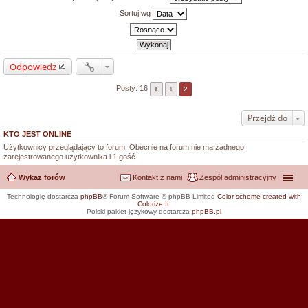
Sortuj wg
Odpowiedz
Posty: 16
1
2
Przejdź do
KTO JEST ONLINE
Użytkownicy przeglądający to forum: Obecnie na forum nie ma żadnego
zarejestrowanego użytkownika i 1 gość
Wykaz forów
Kontakt z nami
Zespół administracyjny
Technologię dostarcza
phpBB
® Forum Software © phpBB Limited
Color scheme created with
Colorize It
.
Polski pakiet językowy dostarcza
phpBB.pl