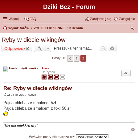
Dziki Bez - Forum
Więcej…
FAQ
Zarejestruj się
Zaloguj się
Wykaz forów
ŻYCIE CODZIENNE
Kuchnia
zu
Ryby w diecie wikingów
kaj
Odpowiedz
Posty: 16
1
2
Arnor
Cytuj
Drużynnik
Re: Ryby w diecie wikingów
wt 24 lis 2020, 02:26
P
o
Pajda chleba ze smalcem 5zł
s
Pajda chleba ze smalcem z foki 50 zł
t
"Nie ma miękkiej gry"
Wyświetl posty nie starsze niż: