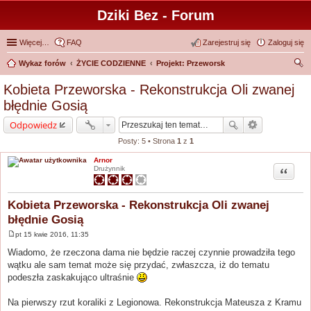
Dziki Bez - Forum
Więcej…
FAQ
Zarejestruj się
Zaloguj się
Wykaz forów
ŻYCIE CODZIENNE
Projekt: Przeworsk
zu
Kobieta Przeworska - Rekonstrukcja Oli zwanej
kaj
błędnie Gosią
Odpowiedz
Posty: 5 • Strona
1
z
1
Arnor
Cytuj
Drużynnik
Kobieta Przeworska - Rekonstrukcja Oli zwanej
błędnie Gosią
pt 15 kwie 2016, 11:35
P
o
Wiadomo, że rzeczona dama nie będzie raczej czynnie prowadziła tego
s
wątku ale sam temat może się przydać, zwłaszcza, iż do tematu
t
podeszła zaskakująco ultraśnie
Na pierwszy rzut koraliki z Legionowa. Rekonstrukcja Mateusza z Kramu