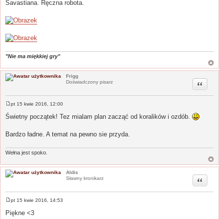
Savastiana. Ręczna robota.
"Nie ma miękkiej gry"
Frigg
Cytuj
Doświadczony pisarz
pt 15 kwie 2016, 12:00
P
o
Świetny początek! Tez mialam plan zacząć od koralików i ozdób.
s
t
Bardzo ładne. A temat na pewno sie przyda.
Wełna jest spoko.
Aldis
Cytuj
Sławny kronikarz
pt 15 kwie 2016, 14:53
P
o
Piękne <3
s