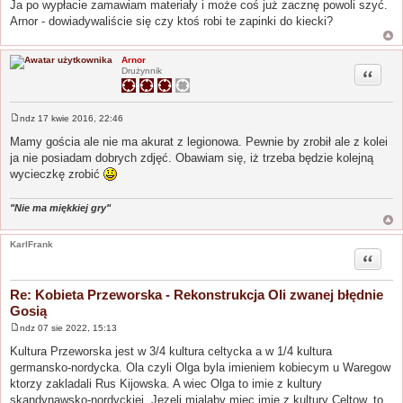
Ja po wypłacie zamawiam materiały i może coś już zacznę powoli szyć.
t
Arnor - dowiadywaliście się czy ktoś robi te zapinki do kiecki?
Arnor
Cytuj
Drużynnik
ndz 17 kwie 2016, 22:46
P
o
Mamy gościa ale nie ma akurat z legionowa. Pewnie by zrobił ale z kolei
s
ja nie posiadam dobrych zdjęć. Obawiam się, iż trzeba będzie kolejną
t
wycieczkę zrobić
"Nie ma miękkiej gry"
KarlFrank
Cytuj
Re: Kobieta Przeworska - Rekonstrukcja Oli zwanej błędnie
Gosią
ndz 07 sie 2022, 15:13
P
o
Kultura Przeworska jest w 3/4 kultura celtycka a w 1/4 kultura
s
germansko-nordycka. Ola czyli Olga byla imieniem kobiecym u Waregow
t
ktorzy zakladali Rus Kijowska. A wiec Olga to imie z kultury
skandynawsko-nordyckiej. Jezeli mialaby miec imie z kultury Celtow, to