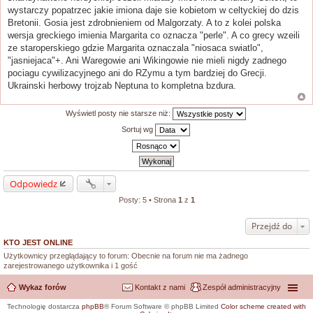
wystarczy popatrzec jakie imiona daje sie kobietom w celtyckiej do dzis
Bretonii. Gosia jest zdrobnieniem od Malgorzaty. A to z kolei polska
wersja greckiego imienia Margarita co oznacza "perle". A co grecy wzeili
ze staroperskiego gdzie Margarita oznaczala "niosaca swiatlo",
"jasniejaca"+. Ani Waregowie ani Wikingowie nie mieli nigdy zadnego
pociagu cywilizacyjnego ani do RZymu a tym bardziej do Grecji.
Ukrainski herbowy trojzab Neptuna to kompletna bzdura.
Wyświetl posty nie starsze niż:
Sortuj wg
Odpowiedz
Posty: 5 • Strona
1
z
1
Przejdź do
KTO JEST ONLINE
Użytkownicy przeglądający to forum: Obecnie na forum nie ma żadnego
zarejestrowanego użytkownika i 1 gość
Wykaz forów
Kontakt z nami
Zespół administracyjny
Technologię dostarcza
phpBB
® Forum Software © phpBB Limited
Color scheme created with