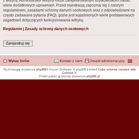
z witryny. Administrator witryny może zarejestrowanym użytkownikom nadać
wiele dodatkowych uprawnień. Przed rejestracją zapoznaj się z naszym
regulaminem, zasadami ochrony danych osobowych oraz z odpowiedziami na
często zadawane pytania (FAQ), gdzie jest wyjaśnionych wiele podstawowych
zagadnień dotyczących funkcjonowania witryny.
Regulamin
|
Zasady ochrony danych osobowych
Zarejestruj się
Wykaz forów
Kontakt z nami
Zespół administracyjny
Technologię dostarcza
phpBB
® Forum Software © phpBB Limited
Color scheme created with
Colorize It
.
Polski pakiet językowy dostarcza
phpBB.pl