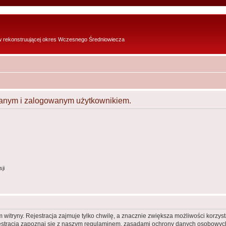
w rekonstruującej okres Wczesnego Średniowiecza
owanym i zalogowanym użytkownikiem.
ji
itryny. Rejestracja zajmuje tylko chwilę, a znacznie zwiększa możliwości korzyst
stracją zapoznaj się z naszym regulaminem, zasadami ochrony danych osobowych