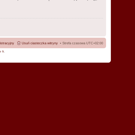
istracyjny
Usuń ciasteczka witryny
Strefa czasowa
UTC+02:00
 It
.