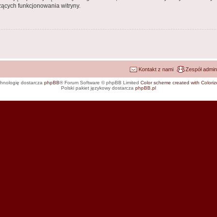
ących funkcjonowania witryny.
Kontakt z nami
Zespół admin
hnologię dostarcza
phpBB
® Forum Software © phpBB Limited
Color scheme created with Colorize
Polski pakiet językowy dostarcza
phpBB.pl