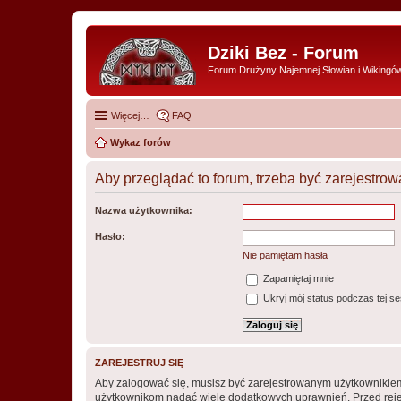
Dziki Bez - Forum
Forum Drużyny Najemnej Słowian i Wikingó
Więcej…
FAQ
Wykaz forów
Aby przeglądać to forum, trzeba być zarejestr
Nazwa użytkownika:
Hasło:
Nie pamiętam hasła
Zapamiętaj mnie
Ukryj mój status podczas tej ses
ZAREJESTRUJ SIĘ
Aby zalogować się, musisz być zarejestrowanym użytkownikiem w
użytkownikom nadać wiele dodatkowych uprawnień. Przed reje