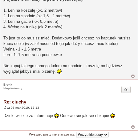
1. Len na koszulę (ok. 2 metrów)
2. Len na spodnie (ok 1,5 - 2 metrów)
3. Len na gacie ( ok 0,5 metra)
4. Wełnę na tunikę (ok 2 metrów)
To jest to co musisz mieć. Dodatkowo jeśli chcesz np kapturek musisz
kupić sobie (w zależności od tego jak duży chcesz mieć kaptur)
Wełna - 1 - 1,5 metra
Len - 1- 1,5 metra na podszewkę
Nie kupuj takiego samego koloru na spodnie i koszulę bo będziesz
wyglądał jakbyś miał piżamę.
Brokk
Cytuj
Niepiśmienny
Re: ciuchy
wt 05 mar 2019, 17:13
P
o
Dzieki wielkie za informacje
Odezwe sie jak sie obkupie
s
t
Wyświetl posty nie starsze niż: