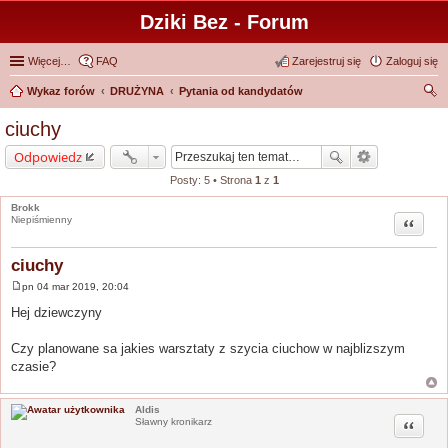
Dziki Bez - Forum
Więcej…
FAQ
Zarejestruj się
Zaloguj się
Wykaz forów
DRUŻYNA
Pytania od kandydatów
zu
ciuchy
kaj
Odpowiedz
Posty: 5 • Strona
1
z
1
Brokk
Cytuj
Niepiśmienny
ciuchy
pn 04 mar 2019, 20:04
P
o
Hej dziewczyny
s
t
Czy planowane sa jakies warsztaty z szycia ciuchow w najblizszym
czasie?
Aldis
Cytuj
Sławny kronikarz