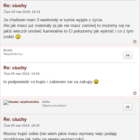
Re: ciuchy
pn 04 mar 2019, 20:14
P
o
Ja chwilowo mam 3 weekendy w sumie wyjęte z życia.
s
Ale jak masz już materiały (a jak nie masz zamów) to możemy się na
t
jakiś wieczór umówić kameralnie to Ci pokażemy jak wykroić i co z tym
zrobić
Brokk
Cytuj
Niepiśmienny
Re: ciuchy
wt 05 mar 2019, 14:54
P
o
to podpowiedz co kupic i zabieram sie za zakupy
s
t
Aldis
Cytuj
Sławny kronikarz
Re: ciuchy
wt 05 mar 2019, 16:25
P
o
Musisz kupić sobie (nie wiem jakie masz wymiary więc podaję
s
przybliżone tak żeby na pewno wystarczyło):
t