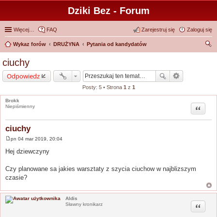
Dziki Bez - Forum
Więcej…
FAQ
Zarejestruj się
Zaloguj się
Wykaz forów
DRUŻYNA
Pytania od kandydatów
zu
ciuchy
kaj
Odpowiedz
Posty: 5 • Strona
1
z
1
Brokk
Cytuj
Niepiśmienny
ciuchy
pn 04 mar 2019, 20:04
P
o
Hej dziewczyny
s
t
Czy planowane sa jakies warsztaty z szycia ciuchow w najblizszym
czasie?
Aldis
Cytuj
Sławny kronikarz