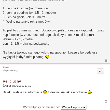
1. Len na koszulę (ok. 2 metrów)
2. Len na spodnie (ok 1,5 - 2 metrów)
3. Len na gacie ( ok 0,5 metra)
4. Wełnę na tunikę (ok 2 metrów)
To jest to co musisz mieć. Dodatkowo jeśli chcesz np kapturek musisz
kupić sobie (w zależności od tego jak duży chcesz mieć kaptur)
Wełna - 1 - 1,5 metra
Len - 1- 1,5 metra na podszewkę
Nie kupuj takiego samego koloru na spodnie i koszulę bo będziesz
wyglądał jakbyś miał piżamę.
Brokk
Cytuj
Niepiśmienny
Re: ciuchy
wt 05 mar 2019, 17:13
P
o
Dzieki wielkie za informacje
Odezwe sie jak sie obkupie
s
t
Wyświetl posty nie starsze niż: