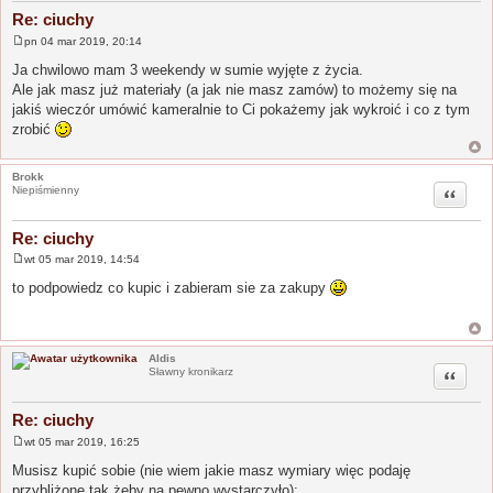
Re: ciuchy
pn 04 mar 2019, 20:14
P
o
Ja chwilowo mam 3 weekendy w sumie wyjęte z życia.
s
Ale jak masz już materiały (a jak nie masz zamów) to możemy się na
t
jakiś wieczór umówić kameralnie to Ci pokażemy jak wykroić i co z tym
zrobić
Brokk
Cytuj
Niepiśmienny
Re: ciuchy
wt 05 mar 2019, 14:54
P
o
to podpowiedz co kupic i zabieram sie za zakupy
s
t
Aldis
Cytuj
Sławny kronikarz
Re: ciuchy
wt 05 mar 2019, 16:25
P
o
Musisz kupić sobie (nie wiem jakie masz wymiary więc podaję
s
przybliżone tak żeby na pewno wystarczyło):
t