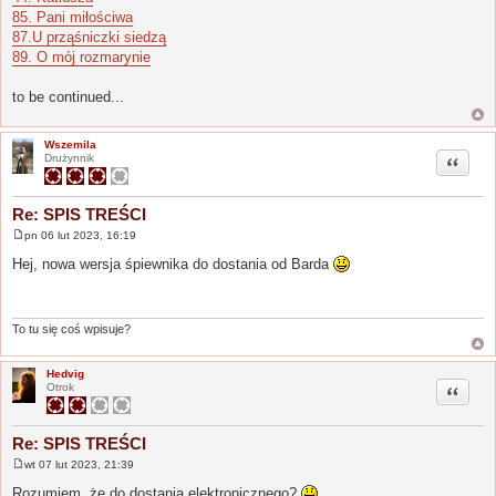
85. Pani miłościwa
87.U prząśniczki siedzą
89. O mój rozmarynie
to be continued...
Wszemila
Cytuj
Drużynnik
Re: SPIS TREŚCI
pn 06 lut 2023, 16:19
P
o
Hej, nowa wersja śpiewnika do dostania od Barda
s
t
To tu się coś wpisuje?
Hedvig
Cytuj
Otrok
Re: SPIS TREŚCI
wt 07 lut 2023, 21:39
P
o
Rozumiem, że do dostania elektronicznego?