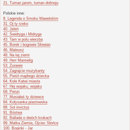
21. Tuman jarom, tuman dolinoju
Polskie inne:
8. Legenda o Smoku Wawelskim
31. Oj ty rzeko
40. Jeleń
42. Świdryga i Midryga
43. Tam w polu wierzba
45. Borek i bogowie Słowian
46. Mateusz
48. Na tej ziemi
49. Herr Mannelig
53. Żurawie
54. Zagrajcie muzykanty
55. Pieśń mądrego dziecka
64. Kole Katwi miasta
67. Hej wojaku, wojaku
69. Perun
77. Musiałaś ty dziewce
84. Kołysanka piastowska
88. Sol invictus
91. Bóstwa
92. Ballada o dwóch krukach
99. Matka Ziemia, Ojciec Słońce
100. Boginki - Jar