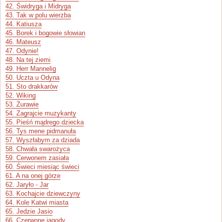
42. Świdryga i Midryga
43. Tak w polu wierzba
44. Katiusza
45. Borek i bogowie słowian
46. Mateusz
47. Odynie!
48. Na tej ziemi
49. Herr Mannelig
50. Uczta u Odyna
51. Sto drakkarów
52. Wiking
53. Żurawie
54. Zagrajcie muzykanty
55. Pieśń mądrego dziecka
56. Tys mene pidmanuła
57. Wyszłabym za dziada
58. Chwała swarożyca
59. Cerwonem zasiała
60. Świeci miesiąc świeci
61. A na onej górze
62. Jaryło - Jar
63. Kochajcie dziewczyny
64. Kole Katwi miasta
65. Jedzie Jasio
66. Czerwone jagody