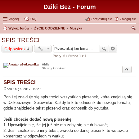
Dziki Bez - Forum
Więcej…
FAQ
Zarejestruj się
Zaloguj się
Wykaz forów
ŻYCIE CODZIENNE
Muzyka
zu
SPIS TREŚCI
kaj
Odpowiedz
Posty: 6 • Strona
1
z
1
Aldis
Cytuj
Sławny kronikarz
SPIS TREŚCI
sob 16 gru 2017, 19:27
P
o
Poniżej znajduje się spis treści wszystkich piosenek, które znajdują się
s
w Dzikobzowym Śpiewniku. Każdy link to odnośnik do nowego tematu,
t
gdzie znajdziecie tekst piosenki oraz odnośnik do youtuba.
Jeśli chcecie dodać nową piosenkę:
1. Upewnijcie się, że jej już nie ma żeby się nie dublować;
2. Jeśli znaleźliście inny tekst, zwrotki do danej piosenki to wstawcie
komentarz w odpowiednim wątku;