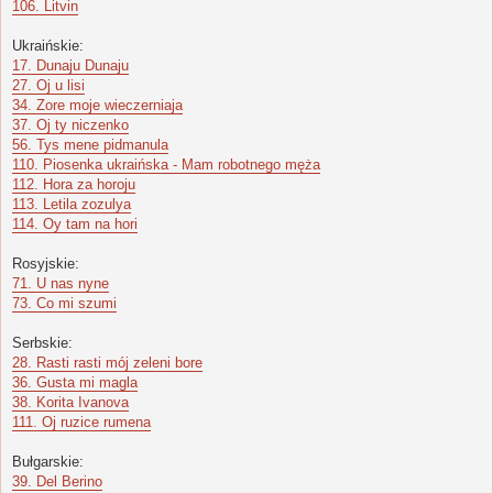
106. Litvin
Ukraińskie:
17. Dunaju Dunaju
27. Oj u lisi
34. Zore moje wieczerniaja
37. Oj ty niczenko
56. Tys mene pidmanula
110. Piosenka ukraińska - Mam robotnego męża
112. Hora za horoju
113. Letila zozulya
114. Oy tam na hori
Rosyjskie:
71. U nas nyne
73. Co mi szumi
Serbskie:
28. Rasti rasti mój zeleni bore
36. Gusta mi magla
38. Korita Ivanova
111. Oj ruzice rumena
Bułgarskie:
39. Del Berino