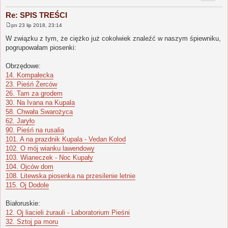
Re: SPIS TREŚCI
pn 23 lip 2018, 23:14
P
o
W związku z tym, że ciężko już cokolwiek znaleźć w naszym śpiewniku,
s
pogrupowałam piosenki:
t
Obrzędowe:
14. Kompałecka
23. Pieśń Żerców
26. Tam za grodem
30. Na Ivana na Kupala
58. Chwała Swarożyca
62. Jaryło
90. Pieśń na rusalia
101. A na prazdnik Kupala - Vedan Kolod
102. O mój wianku lawendowy
103. Wianeczek - Noc Kupały
104. Ojców dom
108. Litewska piosenka na przesilenie letnie
115. Oj Dodole
Białoruskie:
12. Oj liacieli żurauli - Laboratorium Pieśni
32. Sztoj pa moru