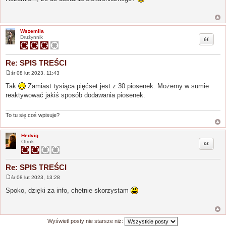
s
t
Wszemila
Cytuj
Drużynnik
Re: SPIS TREŚCI
śr 08 lut 2023, 11:43
P
o
Tak
Zamiast tysiąca pięćset jest z 30 piosenek. Możemy w sumie
s
reaktywować jakiś sposób dodawania piosenek.
t
To tu się coś wpisuje?
Hedvig
Cytuj
Otrok
Re: SPIS TREŚCI
śr 08 lut 2023, 13:28
P
o
Spoko, dzięki za info, chętnie skorzystam
s
t
Wyświetl posty nie starsze niż: