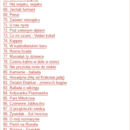
67. Hej wojaku, wojaku
68. Jechali furmani
69. Perun
70. Zaśweć niesiądzu
71. U nas nyne
72. Pod zielonym dębem
73. Co mi szumi - Vedan kolod
74. Kappee
75. W kadzidlańskim boru
76. Rosna livada
77. Musiałaś ty dziewce
78. Czemu kalino w dole w stoisz
79. Nie przytulej mnie do siebie
80. Kamienie - ballada
81. Hosadyna (Hej od Krakowa jadę)
82. Ostatni Drakkar - zmierzch bogów
83. Ballada o wikingu
84. Kołysanka Piastowska
85. Pani Miłościwa
86. Czerwone Jabłuszko
87. U prząśniczki siedzą
88. Żywiołak - Sol Invictus
89. O mój rozmarynie
90. Pieśń na Rusalia
91. Bóstwa - Żywiołak