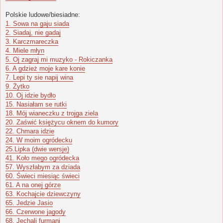
Polskie ludowe/biesiadne:
1. Sowa na gaju siada
2. Siadaj, nie gadaj
3. Karczmareczka
4. Miele młyn
5. Oj zagraj mi muzyko - Rokiczanka
6. A gdzież moje kare konie
7. Lepi ty sie napij wina
9. Żytko
10. Oj idzie bydło
15. Nasiałam se rutki
18. Mój wianeczku z trojga ziela
20. Zaświć księżycu oknem do kumory
22. Chmara idzie
24. W moim ogródecku
25.Lipka (dwie wersje)
41. Koło mego ogródecka
57. Wyszłabym za dziada
60. Świeci miesiąc świeci
61. A na onej górze
63. Kochajcie dziewczyny
65. Jedzie Jasio
66. Czerwone jagody
68. Jechali furmani