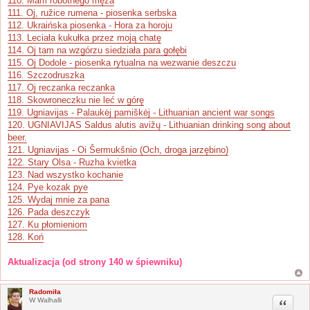
110. Mam robotnego męża
111. Oj, ružice rumena - piosenka serbska
112. Ukraińska piosenka - Hora za horoju
113. Leciała kukułka przez moją chatę
114. Oj tam na wzgórzu siedziała para gołębi
115. Oj Dodole - piosenka rytualna na wezwanie deszczu
116. Szczodruszka
117. Oj reczanka reczanka
118. Skowroneczku nie leć w górę
119. Ugniavijas - Palaukėj pamiškėj - Lithuanian ancient war songs
120. UGNIAVIJAS Saldus alutis avižų - Lithuanian drinking song about
beer.
121. Ugniavijas - Oi Šermukšnio (Och, droga jarzębino)
122. Stary Olsa - Ruzha kvietka
123. Nad wszystko kochanie
124. Pye kozak pye
125. Wydaj mnie za pana
126. Pada deszczyk
127. Ku płomieniom
128. Koń
Aktualizacja (od strony 140 w śpiewniku)
Radomiła
Cytuj
W Walhalli