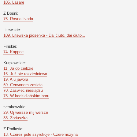
105. Lazare
Z Bośni:
76. Rosna livada
Litewskie:
109. Litewska piosenka - Dai čiūto, dai čiūto...
Fińskie:
74. Kappee
Kurpiowskie:
11. Ja do ciebzie
16. Już sie rozziedniewa
19. A u jawora
59. Cerwonem zasiała
70. Zaświeć niesiądzu
75. W kadzidlańskim boru
Łemkowskie:
29. Oj wersze mij wersze
33. Zoriuszka
Z Podlasia:
13. Czerez pole szyrokoje - Czeremszyna