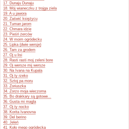
17. Dunaju Dunaju
18. Mój wianeczku z trojga ziela
19. A u jawora
20. Zaświć księżycu
21. Tuman jarom
22. Chmara idzie
23. Pieśń żerców
24. W moim ogródecku
25. Lipka (dwie wersje)
26. Tam za grodem
27. Oj u lisi
28. Rasti rasti moj zeleni bore
29. Oj wersze mij wersze
30. Na Ivana na Kupala
31. Oj ty rzeko
32. Sztoj pa moru
33. Zoriuszka
34. Zorzo moja wieczorna
35. Bo drakkary są gotowe...
36. Gusta mi magla
37. Oj ty nocko
38. Korita Ivanovna
39. Del berino
40. Jeleń
41. Koło mego ogródecka