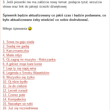
3. Jeśli piosenki nie ma załóżcie nowy temat: podajcie tytuł, wrzućcie
słowa oraz link do jakiejś ścieżki dźwiękowej
Śpiewnik będzie aktualizowany co jakiś czas i będzie podawane, co
było aktualizowane żeby wiedzieć co sobie dodrukować.
Miłego śpiewania
1. Sowa na gaju siada
2. Siadaj nie gadaj
3. Karczmareczka
4. Miele młyn
5. Oj zagraj mi muzyko - Rokiczanka
6. A gdzież moje kare konie
7. Lepi ty się napij wina
8. Legenda o Smoku Wawelskim
9. Wszystko się żytko
10. Oj idzie bydło
11. Ja do ciebzie
12. Lecieli zurauli
13. Czerez pole
14. Kompałecka
15. Nasiałąm se rutki
16. Już się rozziedniewa