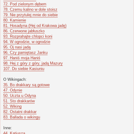
72. Pod zielonym dębem
78. Czemu kalino w dole stoisz
79. Nie przytulej mnie do siebie
80. Kamienie
81. Hosadyna (Hej od Krakowa jadę)
86. Czerwone jabłuszko
93. Rozprahajte chlopci koni
94. W ogrodzie, w ogrodzie
95. Oj nasi jadą
96. Czy pamiętasz Janku
97. Haniś moja Haniś
98. Hej z góry z góry, jadą Mazury
107. Do siebie Kasiuniu
O Wikingach:
35. Bo drakkary są gotowe
47. Odynie
50. Uczta u Odyna
51. Sto drakkarów
52. Wiking
82. Ostatni drakkar
83. Ballada o wikingu
Inne:
44. Katiusza