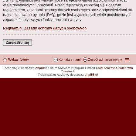
z witryny. Administrator witryny może zarejestrowanym użytkownikom nadać
wiele dodatkowych uprawnień. Przed rejestracją zapoznaj się z naszym
regulaminem, zasadami ochrony danych osobowych oraz z odpowiedziami na
często zadawane pytania (FAQ), gdzie jest wyjaśnionych wiele podstawowych
zagadnień dotyczących funkcjonowania witryny.
Regulamin
|
Zasady ochrony danych osobowych
Zarejestruj się
Wykaz forów
Kontakt z nami
Zespół administracyjny
Technologię dostarcza
phpBB
® Forum Software © phpBB Limited
Color scheme created with
Colorize It
.
Polski pakiet językowy dostarcza
phpBB.pl